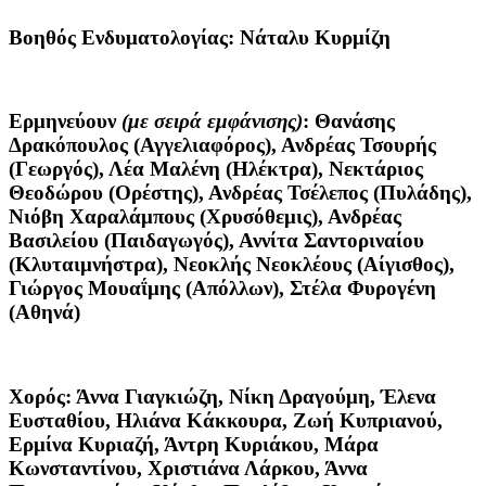
Βοηθός Ενδυματολογίας:
Νάταλυ Κυρμίζη
Ερμηνεύουν
(με σειρά εμφάνισης)
: Θανάσης
Δρακόπουλος (Αγγελιαφόρος), Ανδρέας Τσουρής
(Γεωργός), Λέα Μαλένη (Ηλέκτρα), Νεκτάριος
Θεοδώρου (Ορέστης), Ανδρέας Τσέλεπος (Πυλάδης),
Νιόβη Χαραλάμπους (Χρυσόθεμις), Ανδρέας
Βασιλείου (Παιδαγωγός), Αννίτα Σαντοριναίου
(Κλυταιμνήστρα), Νεοκλής Νεοκλέους (Αίγισθος),
Γιώργος Μουαΐμης (Απόλλων), Στέλα Φυρογένη
(Αθηνά)
Χορός:
Άννα Γιαγκιώζη, Νίκη Δραγούμη, Έλενα
Ευσταθίου, Ηλιάνα Κάκκουρα, Ζωή Κυπριανού,
Ερμίνα Κυριαζή, Άντρη Κυριάκου, Μάρα
Κωνσταντίνου, Χριστιάνα Λάρκου, Άννα