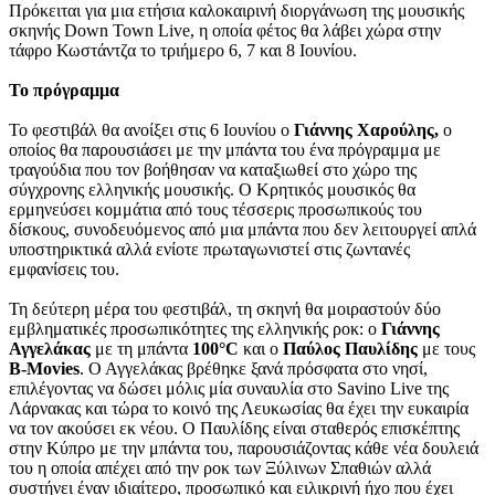
Πρόκειται για μια ετήσια καλοκαιρινή διοργάνωση της μουσικής
σκηνής Down Town Live, η οποία φέτος θα λάβει χώρα στην
τάφρο Κωστάντζα το τριήμερο 6, 7 και 8 Ιουνίου.
Το πρόγραμμα
Το φεστιβάλ θα ανοίξει στις 6 Ιουνίου ο
Γιάννης Χαρούλης,
ο
οποίος θα παρουσιάσει με την μπάντα του ένα πρόγραμμα με
τραγούδια που τον βοήθησαν να καταξιωθεί στο χώρο της
σύγχρονης ελληνικής μουσικής. Ο Κρητικός μουσικός θα
ερμηνεύσει κομμάτια από τους τέσσερις προσωπικούς του
δίσκους, συνοδευόμενος από μια μπάντα που δεν λειτουργεί απλά
υποστηρικτικά αλλά ενίοτε πρωταγωνιστεί στις ζωντανές
εμφανίσεις του.
Τη δεύτερη μέρα του φεστιβάλ, τη σκηνή θα μοιραστούν δύο
εμβληματικές προσωπικότητες της ελληνικής ροκ: ο
Γιάννης
Αγγελάκας
με τη μπάντα
100°C
και ο
Παύλος Παυλίδης
με τους
B-Movies
. Ο Αγγελάκας βρέθηκε ξανά πρόσφατα στο νησί,
επιλέγοντας να δώσει μόλις μία συναυλία στο Savino Live της
Λάρνακας και τώρα το κοινό της Λευκωσίας θα έχει την ευκαιρία
να τον ακούσει εκ νέου. Ο Παυλίδης είναι σταθερός επισκέπτης
στην Κύπρο με την μπάντα του, παρουσιάζοντας κάθε νέα δουλειά
του η οποία απέχει από την ροκ των Ξύλινων Σπαθιών αλλά
συστήνει έναν ιδιαίτερο, προσωπικό και ειλικρινή ήχο που έχει