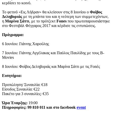
κερδίσει το κοινό.
Το φετινό «Εις Λήδραν» θα κλείσουν στις 8 Ιουνίου ο
Φοίβος
Δεληβοριάς
με τη μπάντα του και η νεότερη των συμμετεχόντων,
η
Μαρίνα Σάττι
, με το πρότζεκτ
Fones
που πρωτοπαρουσιάστηκε
στο Φεστιβάλ Φέγγαρος 2017 και κέρδισε τις εντυπώσεις.
Πρόγραμμα:
6 Ιουνίου: Γιάννης Χαρούλης
7 Ιουνίου: Γιάννης Αγγέλακας και Παύλος Παυλίδης με τους B-
Movies
8 Ιουνίου: Φοίβος Δεληβοριάς και Μαρίνα Σάττι με τις Fonές
Εισητήρια:
Προπώληση/ Συναυλία: €18
Eίσοδος Συναυλία: €22
Πακέτο για 3 συναυλίες: €35
Ώρα Έναρξης:
19:00
Πληροφορίες: 99 810 011 και στο facebook
event