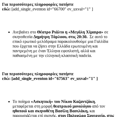
Για περισσότερες πληροφορίες πατήστε
εδώ:
[add_single_eventon id="66700" ev_uxval="1" ]
Ανεβαίνει στο
Θέατρο Ριάλτο η «Μεγάλη Χίμαιρα»
σε
σκηνοθεσία
Δημήτρη Τάρλοου, στις 20:30.
Σε αυτό το
επικό ερωτικό μελόδραμα παρακολουθούμε μια Γαλλίδα
που έρχεται να ζήσει στην Ελλάδα ερωτευμένη και
παντρεμένη με έναν Έλληνα εφοπλιστή, αλλά και
παθιασμένη με την ελληνική κλασσική παιδεία.
Για περισσότερες πληροφορίες πατήστε
εδώ: [add_single_eventon id="67563" ev_uxval="1" ]
Το ποίημα
«Ασκητική» του Νίκου Καζαντζάκη
,
μεταφέρεται στη μορφή
θεατρικού μονολόγου
από τον
ηθοποιό και σκηνοθέτη Βασίλη Βασιλάκη,
και
παρουσιάζεται επί σκηνής,
στον Πολυχώρο Συνεργείο, στις