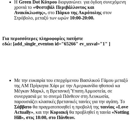
Η
Green Dot Κύπρου
διοργανώνει για όγδοη συνεχόμενη
χρονιά το
«Φεστιβάλ Περιβάλλοντος και
Ανακύκλωσης»,
στο
Πάρκο της Ακρόπολης
στον
Στρόβολο, μεταξύ των ωρών
10:00-20:00.
Για περισσότερες πληροφορίες πατήστε
εδώ: [add_single_eventon id="65266" ev_uxval="1" ]
Με την ευκαιρία του επερχόμενου Βασιλικού Γάμου μεταξύ
της ΑΜ Πρίγκηπα Χάρι με την Αμερικανίδα ηθοποιό κα
Μέγκαν Μαρκλ, η Βρετανική Ύπατη Αρμοστεία, σε
συνεργασιά με το σινεμά Πάνθεον στη Λευκωσία,
παρουσιάζει κλασικές βρετανικές ταινίες για την αγάπη. Το
Σάββατο
θα πραγματοποιηθεί η προβολή της
ταινίας «Love
Actually»
, και την
Κυριακή
θα προβληθεί η ταινία
«Notting
Hill», στις 18:00, στο Πάνθεον.