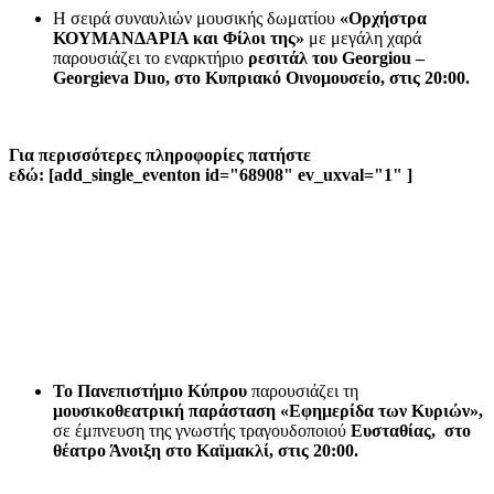
Η σειρά συναυλιών μουσικής δωματίου
«Ορχήστρα
ΚΟΥΜΑΝΔΑΡΙΑ και Φίλοι της»
με μεγάλη χαρά
παρουσιάζει το εναρκτήριο
ρεσιτάλ του Georgiou –
Georgieva
Duo, στο Κυπριακό Οινομουσείο, στις 20:00.
Για περισσότερες πληροφορίες πατήστε
εδώ: [add_single_eventon id="68908" ev_uxval="1" ]
Το Πανεπιστήμιο Κύπρου
παρουσιάζει τη
μουσικοθεατρική παράσταση «Εφημερίδα των Κυριών»,
σε έμπνευση της γνωστής τραγουδοποιού
Ευσταθίας, στο
θέατρο Άνοιξη στο Καϊμακλί, στις 20:00.