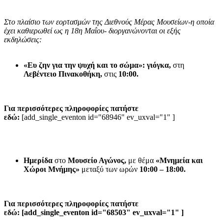
Στο πλαίσιο των εορτασμών της Διεθνούς Μέρας Μουσείων-η οποία
έχει καθιερωθεί ως η 18η Μαΐου- διοργανώνονται οι εξής
εκδηλώσεις:
«Ευ ζην για την ψυχή και το σώμα»: γιόγκα,
στη
Λεβέντειο Πινακοθήκη,
στις
10:00.
Για περισσότερες πληροφορίες πατήστε
εδώ:
[add_single_eventon id="68946" ev_uxval="1" ]
Ημερίδα
στο
Μουσείο Αγώνος,
με θέμα
«Μνημεία και
Χώροι Μνήμης»
μεταξύ των ωρών
10:00 – 18:00.
Για περισσότερες πληροφορίες πατήστε
εδώ: [add_single_eventon id="68503" ev_uxval="1" ]