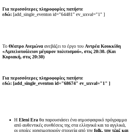
Για περισσότερες πληροφορίες πατήστε
εδώ:
[add_single_eventon id="64481" ev_uxval="1" ]
Το
Θέατρο Ανεμώνα
ανεβάζει το έργο του
Αντρέα Κουκκίδη
«Αμπελοπούλειον μέγαρον πολιτισμού», στις 20:30. (Και
Κυριακή, στις 20:30)
Για περισσότερες πληροφορίες πατήστε
εδώ: [add_single_eventon id="68674" ev_uxval="1" ]
H
Eleni Era
θα παρουσιάσει ένα ατμοσφαιρικό πρόγραμμα
από αυθεντικές συνθέσεις της στα ελληνικά και τα αγγλικά,
οι οποίες χρησιμοποιούν στοιχεία από την
folk, την τζαζ και