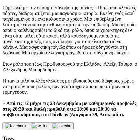
Σύμφωνα με την επίσημη σύνοψη της ταινίας: «Πίσω από κλειστές
πόρτες, διαδραματίζεται μια παγκόσμια ιστορία: Εκείνη ενός λαού
παγιδευμένου σε ένα κολοσσιαίο χρέος. Μια επιβεβλημένη
λιτότητα ενάντια στην ανθρωπότητα και την επιβίωση. Μια ιστορία
όπου ο καθένας παίζει το δικό του ρόλο, όπου οι χαρακτήρες δεν
είναι ούτε καλοί ούτε κακοί, αλλά καθοδηγούμενοι από τις
συνέπειες της δικής τους αντίληψης για το τι είναι σωστό να
κάνουν. Μια ασφυκτική παγίδα όπου οι ήρωες οδηγούνται στη
διχόνοια. Μια αρχαία ελληνική τραγωδία στη σύγχρονη εποχή.»
Στον ρόλο του τέως Πρωθυπουργού της Ελλάδας, Αλέξη Τσίπρα, ο
Αλέξανδρος Μπουρδούμης.
Η ταινία μιλά πολλές γλώσσες με ηθοποιούς από διάφορες χώρες
να κρατούν τους ρόλους των αντίστοιχων προσωπικοτήτων που
ερμηνεύουν.
+ Από τις 12 μέχρι τις 23 Δεκεμβρίου με καθημερινές προβολές
στις 20:30 και διπλή προβολή στις 18:00 και 20:30 τα
σαββατοκύριακα, στο Πάνθεον (Διαγόρου 29, Λευκωσία).
Tags