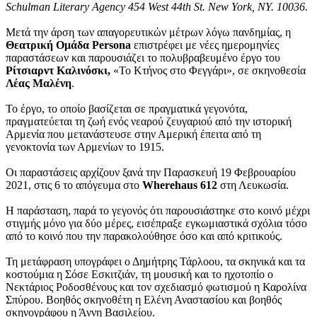
Schulman Literary Agency 454 West 44th St. New York, NY. 10036.
Μετά την άρση των απαγορευτικών μέτρων λόγω πανδημίας, η
Θεατρική Ομάδα Persona
επιστρέφει με νέες ημερομηνίες
παραστάσεων και παρουσιάζει το πολυβραβευμένο έργο του
Ρίτσιαρντ Καλινόσκι,
«Το Κτήνος στο Φεγγάρι», σε σκηνοθεσία
Λέας Μαλένη
.
Το έργο, το οποίο βασίζεται σε πραγματικά γεγονότα,
πραγματεύεται τη ζωή ενός νεαρού ζευγαριού από την ιστορική
Αρμενία που μετανάστευσε στην Αμερική έπειτα από τη
γενοκτονία των Αρμενίων το 1915.
Οι παραστάσεις αρχίζουν ξανά την Παρασκευή 19 Φεβρουαρίου
2021, στις 6 το απόγευμα στο
Wherehaus 612
στη Λευκωσία.
Η παράσταση, παρά το γεγονός ότι παρουσιάστηκε στο κοινό μέχρι
στιγμής μόνο για δύο μέρες, εισέπραξε εγκωμιαστικά σχόλια τόσο
από το κοινό που την παρακολούθησε όσο και από κριτικούς.
Τη μετάφραση υπογράφει ο Δημήτρης Τάρλοου, τα σκηνικά και τα
κοστούμια η Σόσε Εσκιτζιάν, τη μουσική και το ηχοτοπίο ο
Νεκτάριος Ροδοσθένους και τον σχεδιασμό φωτισμού η Καρολίνα
Σπύρου. Βοηθός σκηνοθέτη η Ελένη Αναστασίου και βοηθός
σκηνογράφου η Άννη Βασιλείου.