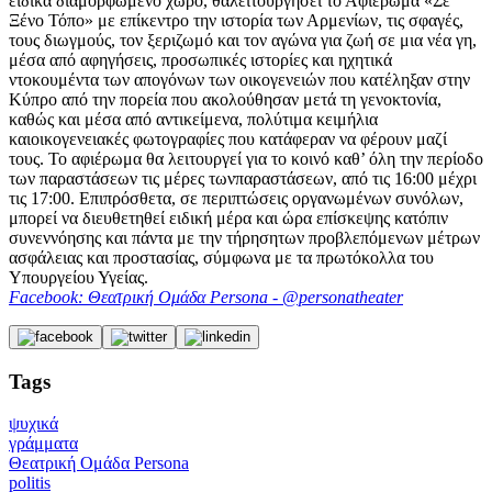
ειδικά διαμορφωμένο χώρο, θαλειτουργήσει το Αφιέρωμα «Σε
Ξένο Τόπο» με επίκεντρο την ιστορία των Αρμενίων, τις σφαγές,
τους διωγμούς, τον ξεριζωμό και τον αγώνα για ζωή σε μια νέα γη,
μέσα από αφηγήσεις, προσωπικές ιστορίες και ηχητικά
ντοκουμέντα των απογόνων των οικογενειών που κατέληξαν στην
Κύπρο από την πορεία που ακολούθησαν μετά τη γενοκτονία,
καθώς και μέσα από αντικείμενα, πολύτιμα κειμήλια
καιοικογενειακές φωτογραφίες που κατάφεραν να φέρουν μαζί
τους. Το αφιέρωμα θα λειτουργεί για το κοινό καθ’ όλη την περίοδο
των παραστάσεων τις μέρες τωνπαραστάσεων, από τις 16:00 μέχρι
τις 17:00. Επιπρόσθετα, σε περιπτώσεις οργανωμένων συνόλων,
μπορεί να διευθετηθεί ειδική μέρα και ώρα επίσκεψης κατόπιν
συνεννόησης και πάντα με την τήρησητων προβλεπόμενων μέτρων
ασφάλειας και προστασίας, σύμφωνα με τα πρωτόκολλα του
Υπουργείου Υγείας.
Facebook: Θεατρική Ομάδα Persona - @personatheater
Tags
ψυχικά
γράμματα
Θεατρική Ομάδα Persona
politis