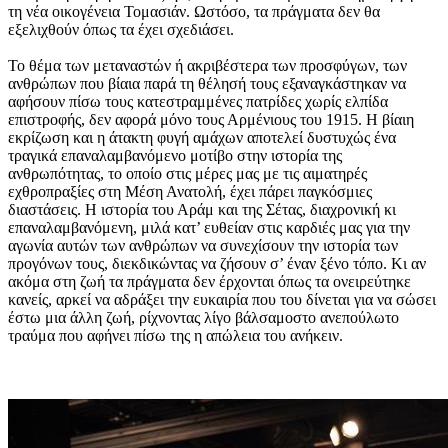
τη νέα οικογένεια Τομασιάν. Ωστόσο, τα πράγματα δεν θα
εξελιχθούν όπως τα έχει σχεδιάσει.
Το θέμα των μεταναστών ή ακριβέστερα των προσφύγων, των
ανθρώπων που βίαια παρά τη θέλησή τους εξαναγκάστηκαν να
αφήσουν πίσω τους κατεστραμμένες πατρίδες χωρίς ελπίδα
επιστροφής, δεν αφορά μόνο τους Αρμένιους του 1915. Η βίαιη
εκρίζωση και η άτακτη φυγή αμάχων αποτελεί δυστυχώς ένα
τραγικά επαναλαμβανόμενο μοτίβο στην ιστορία της
ανθρωπότητας, το οποίο στις μέρες μας με τις αιματηρές
εχθροπραξίες στη Μέση Ανατολή, έχει πάρει παγκόσμιες
διαστάσεις. Η ιστορία του Αράμ και της Σέτας, διαχρονική κι
επαναλαμβανόμενη, μιλά κατ’ ευθείαν στις καρδιές μας για την
αγωνία αυτών των ανθρώπων να συνεχίσουν την ιστορία των
προγόνων τους, διεκδικώντας να ζήσουν σ’ έναν ξένο τόπο. Κι αν
ακόμα στη ζωή τα πράγματα δεν έρχονται όπως τα ονειρεύτηκε
κανείς, αρκεί να αδράξει την ευκαιρία που του δίνεται για να σώσει
έστω μια άλλη ζωή, ρίχνοντας λίγο βάλσαμοστο ανεπούλωτο
τραύμα που αφήνει πίσω της η απώλεια του ανήκειν.