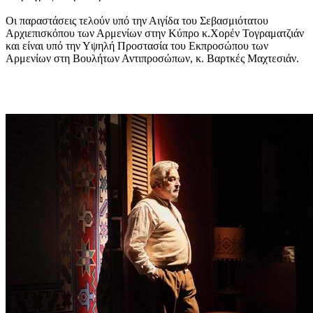
Οι παραστάσεις τελούν υπό την Αιγίδα του Σεβασμιότατου
Αρχιεπισκόπου των Αρμενίων στην Κύπρο κ.Χορέν Τογραματζιάν
και είναι υπό την Υψηλή Προστασία του Εκπροσώπου των
Αρμενίων στη Βουλήτων Αντιπροσώπων, κ. Βαρτκές Μαχτεσιάν.