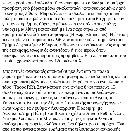
νερό, κρασί και ελαιόλαδο. Στον αποθηκευτικό διάδρομο υπήρχε
πρόσβαση από βόρεια μέσω σκαλοπατιών κατασκευασμένων από
πελεκητούς λίθους. Μπροστά από τα σκαλοπάτια υπήρχε διπλή
πύλη, η οποία δηλώνεται από δύο κοιλώματα που θα χρησίμευαν
για την στήριξη της θύρας. Αμέσως στα ανατολικά της πύλης
υπάρχει μια λίθινη κατασκευή με ένα παχύ στρώμα από
θρυμματισμένα όστρακα πορφύρας (Hexaplextrunculus). Η έκταση
των κτιρίων και η φύση των λίθινων κατασκευών , σημειώνει το
Τμήμα Αρχαιοτήτων Κύπρου, « δίνουν την εντύπωση ενός κτιρίου
της διοίκησης, ίσως ενός ανακτόρου ή ενός ιερού, όπου
αποθηκεύονταν οι απαραίτητες προμήθειες. Η τελευταία φάση του
κτιρίου χρονολογείται στον 12ο αιώνα π.Χ.
Στις φετινές ανασκαφές αποκαλύφθηκε ένα από τα πολλά
χαρακτηριστικά, που εντόπισαν οι μαγνητικές διασκοπήσεις και τα
οποία χαρακτηρίζονταν ως «λάκκοι». Επρόκειτο για ένα πλούσιο
τάφο (Τάφος RR). Στην κάτοψη είχε σχήμα 8 και περιείχε 13
σκελετούς. Στα ευρήματα συμπεριλαμβάνονται πολλά αγγεία
τοπικής παραγωγής, καθώς και εισαγωγές από το Αιγαίο, τη
Συροπαλαιστίνη και την Αίγυπτο. Τα τοπικής παραγωγής αγγεία
είναι κυρίως των ρυθμών Λευκόχριστη ΙΙ (ώριμη), με
Δακτυλιόσχημη Βάση Ι και ΙΙ και τροχήλατα Απλού Ρυθμού. Στις
Υστεροελλαδικές και Μινωικές εισαγωγές συγκαταλέγονται
απιόσχημοι αμφορείς, αλάβαστρα, ένα θήλαστρο και πρόχοι. Ένα
από τα πιο εντυπωσιακά ευρήματα της τελευταίας ανασκαφικής