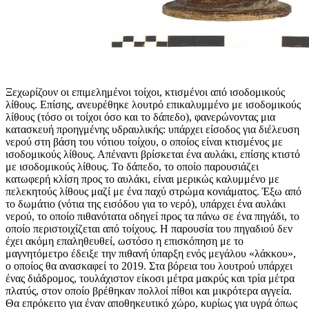
Ξεχωρίζουν οι επιμελημένοι τοίχοι, κτισμένοι από ισοδομικούς
λίθους. Επίσης, ανευρέθηκε λουτρό επικαλυμμένο με ισοδομικούς
λίθους (τόσο οι τοίχοι όσο και το δάπεδο), φανερώνοντας μια
κατασκευή προηγμένης υδραυλικής: υπάρχει είσοδος για διέλευση
νερού στη βάση του νότιου τοίχου, ο οποίος είναι κτισμένος με
ισοδομικούς λίθους. Απέναντι βρίσκεται ένα αυλάκι, επίσης κτιστό
με ισοδομικούς λίθους. Το δάπεδο, το οποίο παρουσιάζει
κατωφερή κλίση προς το αυλάκι, είναι μερικώς καλυμμένο με
πελεκητούς λίθους μαζί με ένα παχύ στρώμα κονιάματος. Έξω από
το δωμάτιο (νότια της εισόδου για το νερό), υπάρχει ένα αυλάκι
νερού, το οποίο πιθανότατα οδηγεί προς τα πάνω σε ένα πηγάδι, το
οποίο περιστοιχίζεται από τοίχους. Η παρουσία του πηγαδιού δεν
έχει ακόμη επαληθευθεί, ωστόσο η επισκόπηση με το
μαγνητόμετρο έδειξε την πιθανή ύπαρξη ενός μεγάλου «λάκκου»,
ο οποίος θα ανασκαφεί το 2019. Στα βόρεια του λουτρού υπάρχει
ένας διάδρομος, τουλάχιστον είκοσι μέτρα μακρύς και τρία μέτρα
πλατύς, στον οποίο βρέθηκαν πολλοί πίθοι και μικρότερα αγγεία.
Θα επρόκειτο για έναν αποθηκευτικό χώρο, κυρίως για υγρά όπως