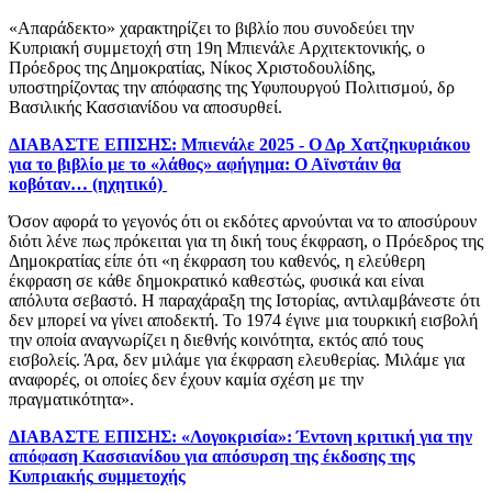
«Απαράδεκτο» χαρακτηρίζει το βιβλίο που συνοδεύει την
Κυπριακή συμμετοχή στη 19η Μπιενάλε Αρχιτεκτονικής, ο
Πρόεδρος της Δημοκρατίας, Νίκος Χριστοδουλίδης,
υποστηρίζοντας την απόφασης της Υφυπουργού Πολιτισμού, δρ
Βασιλικής Κασσιανίδου να αποσυρθεί.
ΔΙΑΒΑΣΤΕ ΕΠΙΣΗΣ:
Μπιενάλε 2025 - Ο Δρ Χατζηκυριάκου
για το βιβλίο με το «λάθος» αφήγημα: Ο Αϊνστάιν θα
κοβόταν… (ηχητικό)
Όσον αφορά το γεγονός ότι οι
εκδότες αρνούνται να το αποσύρουν
διότι λένε πως πρόκειται για τη δική τους έκφραση, ο Πρόεδρος της
Δημοκρατίας είπε ότι «η έκφραση του καθενός, η ελεύθερη
έκφραση σε κάθε δημοκρατικό καθεστώς, φυσικά και είναι
απόλυτα σεβαστό. Η παραχάραξη της Ιστορίας, αντιλαμβάνεστε ότι
δεν μπορεί να γίνει αποδεκτή. Το 1974 έγινε μια τουρκική εισβολή
την οποία αναγνωρίζει η διεθνής κοινότητα, εκτός από τους
εισβολείς. Άρα, δεν μιλάμε για έκφραση ελευθερίας. Μιλάμε για
αναφορές, οι οποίες δεν έχουν καμία σχέση με την
πραγματικότητα».
ΔΙΑΒΑΣΤΕ ΕΠΙΣΗΣ: «Λογοκρισία»: Έντονη κριτική για την
απόφαση Κασσιανίδου για απόσυρση της έκδοσης της
Κυπριακής
συμμετοχής