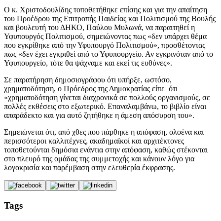
Ο κ. Χριστοδουλίδης τοποθετήθηκε επίσης και για την απαίτηση
του
Προέδρου της Επιτροπής Παιδείας και Πολιτισμού της Βουλής
και βουλευτή του ΔΗΚΟ, Παύλου Μυλωνά, να παραιτηθεί η
Υφυπουργός Πολιτισμού, σημειώνοντας πως «δεν υπάρχει θέμα
που εγκρίθηκε από την Υφυπουργό Πολιτισμού», προσθέτοντας
πως «δεν έχει εγκριθεί από το Υφυπουργείο. Αν εγκρινόταν από το
Υφυπουργείο, τότε θα ψάχναμε και εκεί τις ευθύνες».
Σε παρατήρηση δημοσιογράφου ότι υπήρξε, ωστόσο,
χρηματοδότηση, ο Πρόεδρος της Δημοκρατίας είπε ότι
«χρηματοδότηση γίνεται διαχρονικά σε πολλούς οργανισμούς, σε
πολλές εκθέσεις στο εξωτερικό. Επαναλαμβάνω, το βιβλίο είναι
απαράδεκτο και για αυτό ζητήθηκε η άμεση απόσυρση του».
Σημειώνεται ότι, από χθες που πάρθηκε η απόφαση, ολοένα και
περισσότεροι καλλιτέχνες, ακαδημαϊκοί και αρχιτέκτονες
τοποθετούνται δημόσια ενάντια στην απόφαση, καθώς στέκονται
στο πλευρό της ομάδας της συμμετοχής και κάνουν λόγο για
λογοκρισία και παρέμβαση στην ελευθερία έκφρασης.
Tags