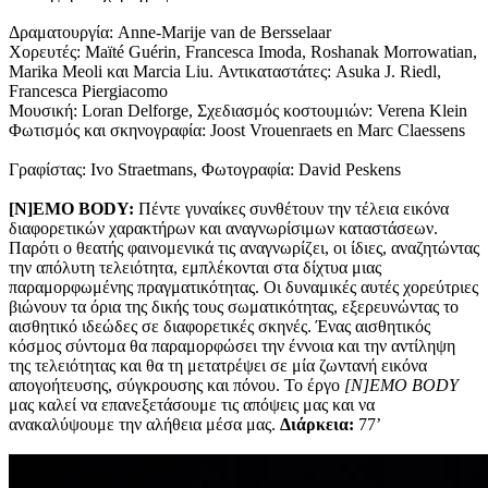
Δραματουργία: Anne-Marije van de Bersselaar
Χορευτές: Maïté Guérin, Francesca Imoda, Roshanak Morrowatian,
Marika Meoli και Marcia Liu. Αντικαταστάτες: Asuka J. Riedl,
Francesca Piergiacomo
Μουσική: Loran Delforge, Σχεδιασμός κοστουμιών: Verena Klein
Φωτισμός και σκηνογραφία: Joost Vrouenraets en Marc Claessens
Γραφίστας: Ivo Straetmans, Φωτογραφία: David Peskens
[
N
]
EMO
BODY
:
Πέντε γυναίκες συνθέτουν την τέλεια εικόνα
διαφορετικών χαρακτήρων και αναγνωρίσιμων καταστάσεων.
Παρότι ο θεατής φαινομενικά τις αναγνωρίζει, οι ίδιες, αναζητώντας
την απόλυτη τελειότητα, εμπλέκονται στα δίχτυα μιας
παραμορφωμένης πραγματικότητας. Οι δυναμικές αυτές χορεύτριες
βιώνουν τα όρια της δικής τους σωματικότητας, εξερευνώντας το
αισθητικό ιδεώδες σε διαφορετικές σκηνές. Ένας αισθητικός
κόσμος σύντομα θα παραμορφώσει την έννοια και την αντίληψη
της τελειότητας και θα τη μετατρέψει σε μία ζωντανή εικόνα
απογοήτευσης, σύγκρουσης και πόνου. Το έργο
[
N
]
EMO
BODY
μας καλεί να επανεξετάσουμε τις απόψεις μας και να
ανακαλύψουμε την αλήθεια μέσα μας.
Διάρκεια:
77’