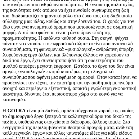
των κινήσεων του ανθρώπινου σώματος. Η έννοια της καλοτυχίας,
της ικανότητας ενός ατόμου να έχει ευνοϊκές συγκυρίες στη ζωή
του, διαδραματίζει σημαντικό ρόλο στο έργο του, στη διαδικασία
σύλληψης μιας ιδέας, καθώς και στην έρευνά του. Ο χορός για τον
ίδιο είναι ένα πνευματικό όραμα που μετουσιώνεται σε σωματική
μορφή. Αυτό που φαίνεται είναι η άνευ όρων φύση της
πραγματικότητας. Η απόλυτα καθαρή ουσία. Στη σκηνή, ψάχνει
πάντοτε να εντοπίσει το εκφραστικό σώμα: εκείνο που αντανακλά
συναισθήματα, τη φαινομενικά «φυσιολογική» ανθρώπινη ύπαρξη.
Χορεύοντας έργα άλλων, και βλέποντας άλλους να χορεύουν το
δικό του έργο, έχει συνειδητοποιήσει ότι η ουδετερότητα του
μυαλού επιφέρει μέγιστη έκφραση. Ωστόσο, το έργο του δεν είναι
αμιγώς εννοιολογικό· εκτιμά ιδιαιτέρως το μελαγχολικό
συναίσθημα που αφήνει μια εφήμερη ομορφιά. Όταν καταφέρνει να
προσεγγίσει την τέχνη, την επιστήμη και την αισθητική με πνεύμα
ανοιχτό και περιέργεια εξεταστική, αποκτά μεγαλύτερη εκφραστική
ικανότητα, δίνοντας έτσι περισσότερο χώρο στο κοινό για να
κατανοήσει.
Η
GOTRA
είναι μία διεθνής ομάδα σύγχρονου χορού, της οποίας
το δημιουργικό έργο ξεπερνά τα καλλιτεχνικά όρια του δικού της
πεδίου, υιοθετώντας στοιχεία από διάφορους άλλους τομείς. Στο
ενεργητικό της περιλαμβάνονται θεατρικά προγράμματα, ανάθεση
καλλιτεχνικών έργων και άλλες καινοτόμες ιδέες για κάθε είδους
κοινό. GOTRA στα Σανσκριτικά σημαίνει «φυλή». Τα μέλη της