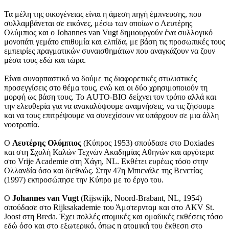
Τα μέλη της οικογένειας είναι η άμεση πηγή έμπνευσης, που
συλλαμβάνεται σε εικόνες, μέσω των οποίων ο Λευτέρης
Ολύμπιος και ο Johannes van Vugt δημιουργούν ένα συλλογικό
μονοπάτι γεμάτο επιθυμία και ελπίδα, με βάση τις προσωπικές τους
εμπειρίες πραγματικών συναισθημάτων που αναγκάζουν να ζουν
μέσα τους εδώ και τώρα.
Είναι συναρπαστικό να δούμε τις διαφορετικές στυλιστικές
προσεγγίσεις στο θέμα τους, ενώ και οι δύο χρησιμοποιούν τη
μορφή ως βάση τους. Το AUTO-BIO δείχνει τον τρόπο αλλά και
την ελευθερία για να ανακαλύψουμε αναμνήσεις, να τις ζήσουμε
και να τους επιτρέψουμε να συνεχίσουν να υπάρχουν σε μια άλλη
νοοτροπία.
Ο
Λευτέρης Ολύμπιος
(Κύπρος 1953) σπούδασε στο Doxiades
και στη Σχολή Καλών Τεχνών Ακαδημίας Αθηνών και αργότερα
στο Vrije Academie στη Χάγη, NL. Εκθέτει ευρέως τόσο στην
Ολλανδία όσο και διεθνώς. Στην 47η Μπιενάλε της Βενετίας
(1997) εκπροσώπησε την Κύπρο με το έργο του.
Ο
Johannes van Vugt
(Rijswijk, Noord-Brabant, NL, 1954)
σπούδασε στο Rijksakademie του Άμστερνταμ και στο AKV St.
Joost στη Breda. Έχει πολλές ατομικές και ομαδικές εκθέσεις τόσο
εδώ όσο και στο εξωτερικό, όπως η ατομική του έκθεση στο