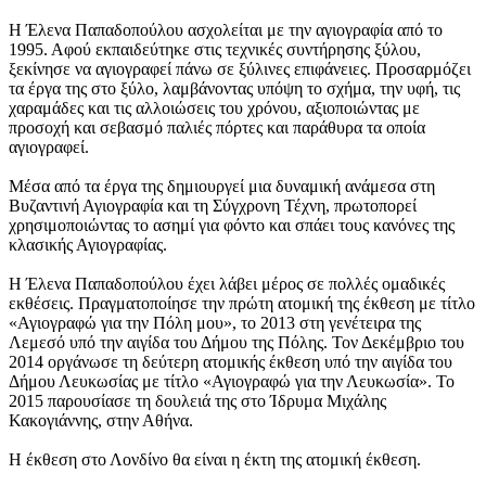
Η Έλενα Παπαδοπούλου ασχολείται με την αγιογραφία από το
1995. Αφού εκπαιδεύτηκε στις τεχνικές συντήρησης ξύλου,
ξεκίνησε να αγιογραφεί πάνω σε ξύλινες επιφάνειες. Προσαρμόζει
τα έργα της στο ξύλο, λαμβάνοντας υπόψη το σχήμα, την υφή, τις
χαραμάδες και τις αλλοιώσεις του χρόνου, αξιοποιώντας με
προσοχή και σεβασμό παλιές πόρτες και παράθυρα τα οποία
αγιογραφεί.
Μέσα από τα έργα της δημιουργεί μια δυναμική ανάμεσα στη
Βυζαντινή Αγιογραφία και τη Σύγχρονη Τέχνη, πρωτοπορεί
χρησιμοποιώντας το ασημί για φόντο και σπάει τους κανόνες της
κλασικής Αγιογραφίας.
Η Έλενα Παπαδοπούλου έχει λάβει μέρος σε πολλές ομαδικές
εκθέσεις. Πραγματοποίησε την πρώτη ατομική της έκθεση με τίτλο
«Αγιογραφώ για την Πόλη μου», το 2013 στη γενέτειρα της
Λεμεσό υπό την αιγίδα του Δήμου της Πόλης. Τον Δεκέμβριο του
2014 οργάνωσε τη δεύτερη ατομικής έκθεση υπό την αιγίδα του
Δήμου Λευκωσίας με τίτλο «Αγιογραφώ για την Λευκωσία». Το
2015 παρουσίασε τη δουλειά της στο Ίδρυμα Μιχάλης
Κακογιάννης, στην Αθήνα.
Η έκθεση στο Λονδίνο θα είναι η έκτη της ατομική έκθεση.