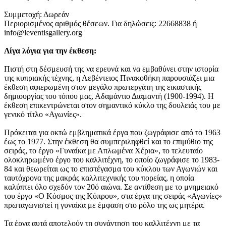
Συμμετοχή: Δωρεάν
Περιορισμένος αριθμός θέσεων. Για δηλώσεις: 22668838 ή
info@leventisgallery.org
Λίγα λόγια για την έκθεση:
Πιστή στη δέσμευσή της να ερευνά και να εμβαθύνει στην ιστορία
της κυπριακής τέχνης, η Λεβέντειος Πινακοθήκη παρουσιάζει μια
έκθεση αφιερωμένη στον μεγάλο πρωτεργάτη της εικαστικής
δημιουργίας του τόπου μας, Αδαμάντιο Διαμαντή (1900-1994). Η
έκθεση επικεντρώνεται στον σημαντικό κύκλο της δουλειάς του με
γενικό τίτλο «Αγωνίες».
Πρόκειται για οκτώ εμβληματικά έργα που ζωγράφισε από το 1963
έως το 1977. Στην έκθεση θα συμπεριληφθεί και το επιμύθιο της
σειράς, το έργο «Γυναίκα με Απλωμένα Χέρια», το τελευταίο
ολοκληρωμένο έργο του καλλιτέχνη, το οποίο ζωγράφισε το 1983-
84 και θεωρείται ως το επιστέγασμα του κύκλου των Αγωνιών και
ταυτόχρονα της μακράς καλλιτεχνικής του πορείας, η οποία
καλύπτει όλο σχεδόν τον 20ό αιώνα. Σε αντίθεση με το μνημειακό
του έργο «Ο Κόσμος της Κύπρου», στα έργα της σειράς «Αγωνίες»
πρωταγωνιστεί η γυναίκα με έμφαση στο ρόλο της ως μητέρα.
Τα έργα αυτά αποτελούν τη συνάντηση του καλλιτέχνη με τα