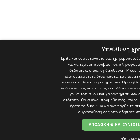
Υπεύθυνη χρ
Εμείς και οι συνεργάτες μας χρησιμοποιού
και να έχουμε πρόσβαση σε πληροφορί
δεδομένα, όπως τη διεύθυνση IP σας, 
εξατομικευμένες διαφημίσεις και περιε
κοινού και βελτίωση υπηρεσιών.
Προμηθευ
δεδομένα σας για αυτούς και άλλους σκο
γεωεντοπισμού και χαρακτηριστικών σ
ιστότοπο. Ορισμένοι προμηθευτές μπορεί 
έχετε το δικαίωμα να αντιταχθείτε στ
συγκατάθεσή σας οποιαδήποτε στ
ΑΠΟΔΟΧΗ 🍪 ΚΑΙ ΣΥΝΕΧΕΙ
ΕΜΦΑ