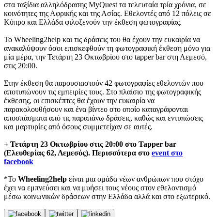
στα ταξίδια αλληλόδρασης MyQuest τα τελευταία τρία χρόνια, σε
κοινότητες της Αφρικής και της Ασίας. Εθελοντές από 12 πόλεις σε
Κύπρο και Ελλάδα φιλοξενούν την έκθεση φωτογραφίας.
Το Wheeling2help και τις δράσεις του θα έχουν την ευκαιρία να
ανακαλύψουν όσοι επισκεφθούν τη φωτογραφική έκθεση μόνο για
μία μέρα, την Τετάρτη 23 Οκτωβρίου στο tapper bar στη Λεμεσό,
στις 20:00.
Στην έκθεση θα παρουσιαστούν 42 φωτογραφίες εθελοντών που
αποτυπώνουν τις εμπειρίες τους. Στο πλαίσιο της φωτογραφικής
έκθεσης, οι επισκέπτες θα έχουν την ευκαιρία να
παρακολουθήσουν και ένα βίντεο στο οποίο καταγράφονται
αποσπάσματα από τις παραπάνω δράσεις, καθώς και εντυπώσεις
και μαρτυρίες από όσους συμμετείχαν σε αυτές.
+ Τετάρτη 23 Οκτωβρίου στις 20:00 στο Tapper bar
(Ελευθερίας 62, Λεμεσός). Περισσότερα στο
event στο
facebook
*Το
Wheeling
2help
είναι μια ομάδα νέων ανθρώπων που στόχο
έχει να εμπνεύσει και να μυήσει τους νέους στον εθελοντισμό
μέσω κοινωνικών δράσεων στην Ελλάδα αλλά και στο εξωτερικό.