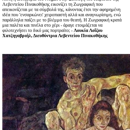
Λεβεντείου Πινακοθήκης εικονίζει τη Ζωγραφική που
απεικονίζεται με τα σύμβολά της, κάνοντας έτσι την αφηρημένη
ιδέα που 'ενσαρκώνει' χειροπιαστή αλλά και αναγνωρίσιμη, ενώ
παράλληλα παίζει με το βλέμμα του θεατή. Η Ζωγραφική κρατά
μια παλέτα και πινέλα στο χέρι - άραγε ετοιμάζεται να
φιλοτεχνήσει το δικό μας πορτραίτο; -
Λουκία Λοΐζου
Χατζηγαβριήλ, Διευθύντρια Λεβεντείου Πινακοθήκης