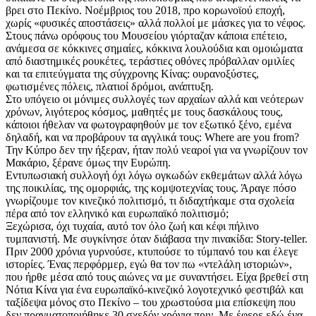
βρει στο Πεκίνο. Νοέμβριος του 2018, προ κορωνοϊού εποχή,
χωρίς «φυσικές αποστάσεις» αλλά πολλοί με μάσκες για το νέφος.
Στους πάνω ορόφους του Μουσείου γιόρταζαν κάποια επέτειο,
ανάμεσα σε κόκκινες σημαίες, κόκκινα λουλούδια και ομοιώματα
από διαστημικές ρουκέτες, τεράστιες οθόνες πρόβαλλαν ομιλίες
και τα επιτεύγματα της σύγχρονης Κίνας: ουρανοξύστες,
φωτισμένες πόλεις, πλατιοί δρόμοι, ανάπτυξη.
Στο υπόγειο οι μόνιμες συλλογές των αρχαίων αλλά και νεότερων
χρόνων, λιγότερος κόσμος, μαθητές με τους δασκάλους τους,
κάποιοι ήθελαν να φωτογραφηθούν με τον εξωτικό ξένο, εμένα
δηλαδή, και να προβάρουν τα αγγλικά τους: Where are you from?
Την Κύπρο δεν την ήξεραν, ήταν πολύ νεαροί για να γνωρίζουν τον
Μακάριο, ξέρανε όμως την Ευρώπη.
Εντυπωσιακή συλλογή όχι λόγω ογκωδών εκθεμάτων αλλά λόγω
της ποικιλίας, της ομορφιάς, της κομψοτεχνίας τους. Άραγε πόσο
γνωρίζουμε τον κινεζικό πολιτισμό, τι διδαχτήκαμε στα σχολεία
πέρα από τον ελληνικό και ευρωπαϊκό πολιτισμό;
Ξεχώρισα, όχι τυχαία, αυτό τον όλο ζωή και κέφι πήλινο
τυμπανιστή. Με συγκίνησε όταν διάβασα την πινακίδα: Story-teller.
Πριν 2000 χρόνια γυρνούσε, κτυπούσε το τύμπανό του και έλεγε
ιστορίες. Ένας περφόρμερ, εγώ θα τον πω «ντελάλη ιστοριών»,
που ήρθε μέσα από τους αιώνες να με συναντήσει. Είχα βρεθεί στη
Νότια Κίνα για ένα ευρωπαϊκό-κινεζικό λογοτεχνικό φεστιβάλ και
ταξίδεψα μόνος στο Πεκίνο – του χρωστούσα μια επίσκεψη που
δεν πραγματοποιήθηκε 30 σχεδόν χρόνια πριν. Με έφερε εδώ ένα