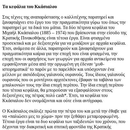
Τα κεφάλια του Κκάσιαλου
Στις τέχνες της αναπαράστασης ο καλλιτέχνης παρατηρεί και
ξαναφτιάχνει στο έργο του την πραγματικότητα γύρω του όπως την
παρατηρεί με τα δικά του μάτια. Τα δύο πέτρινα κεφάλια του
Μιχαήλ Κκάσιαλου (1885 – 1974) που βρίσκονται στην είσοδο της
Κρατικής Πινακοθήκης είναι τέτοια έργα. Είναι φτιαγμένα
προσεκτικά και με δεξιοτεχνία για να μοιάζουν με αρχαία κεφάλια.
Έτσι, ανάμεσα σε άλλα, παρατηρούν και ξαναφτιάχνουν μια
πραγματικότητα καίρια για την εποχή που είναι φτιαγμένα, την
εποχή που οι αφηγήσεις των γεωργών για αρχαία αντικείμενα που
εμφανίζονταν μέσα από την οργωμένη γη έδεναν ‘μυθ-
ιστορηματικά’ το παρόν με το παρελθόν και υπόσχονταν ένα
μέλλον με αισιόδοξους γαλανούς ουρανούς. Τους ίδιους γαλανούς
ουρανούς που οι μοντέρνοι αρχιτέκτονες έβαφαν τα ταβάνια των
μπαλκονιών τους την ίδια εποχή περίπου. Την ίδια εποχή περίπου
που τέτοια κεφάλια, θα μπορούσαν να εξασφαλίσουν στους
δεξιοτέχνες της πέτρας πολύ cash*. Έτσι, τα κεφάλια του
Κκάσιαλου δεν ονομάζονται και ούτε είναι αντίγραφα.
Ο Κκάσιαλος σκάλιζε πρώτα την πέτρα του και μετά την έθαβε για
να «παλιώσει μες το χώμα» πριν την ξεθάψει μεταμορφωμένη.
Τέτοια έργα είναι τα δυο κεφάλια των ταξιδευτών του χρόνου, που
δέχονται την διακριτική και σπιτική φροντίδα της Κρατικής