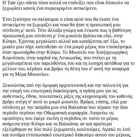
Η Tate έχει πάντα τόσα πολλά να επιδείξει που είναι δύσκολο να
ξεχωρίσει κανείς ένα συγκεκριμένο αντικείμενο.
Έτσι ξεκίνησα να σκέφτομαι τι είναι αυτό που θα έκανε ένα
αντικείμενο να ξεχωρίζει και ποια θα ήταν η προσωπική μου
σύνδεση μ' αυτό. Τότε άλλαξα γνώμη και ένιωσα πως η βαθύτερη
προσωπική μου σύνδεση μ' ένα μουσείο βρίσκεται εδώ, στην
Κύπρο. Έχοντας μεγαλώσει αλλού και κοιτάζοντας απ' έξω, το
μυαλό μου πήγε κατευθείαν σε ένα μικρό μέρος που επισκέφτηκα
όταν πρωτοήρθα στην Κύπρο. Το Μουσείο του Χατζηγεωργάκη
Κορνέσιου, στην καρδιά της Λευκωσίας, που στέκει με τη
μεγαλοπρέπεια του παρελθόντος του και τη λυπηρή αστάθεια για το
μέλλον του, κέρδισε και βρήκε τη θέση του σ' αυτή την αναφορά
για τη Μέρα Μουσείων.
Ξεκινώντας από την όμορφη αρχιτεκτονική και την πολυτελή για
την εποχή του εσωτερική διακόσμηση, η αγάπη μου για τις
αυθεντικές, έθνικ, πολιτιστικές ρίζες της κληρονομιάς του καθενός
βρήκε στέγη σ' αυτό το μικρό μουσείο. Βρήκα, επίσης, εδώ μια
σύνδεση με την πατρίδα μου στα Βαλκάνια που πέρασε την ίδια
περίοδο περίπου την Οθωμανική κυριαρχία. Λατρεύω τις
ομοιότητες που έφερε εκείνη η περίοδος σε τούτο το μέρος
ανάμεσα στην Κύπρο και τα Βαλκάνια, αν και αργότερα
εξελίχθηκαν σε δύο πολύ ξεχωριστές κουλτούρες. Αγαπώ το λιτό
και συνάμα εντυπωσιακό εσωτερικό διάκοσμο αυτού του μέρους,