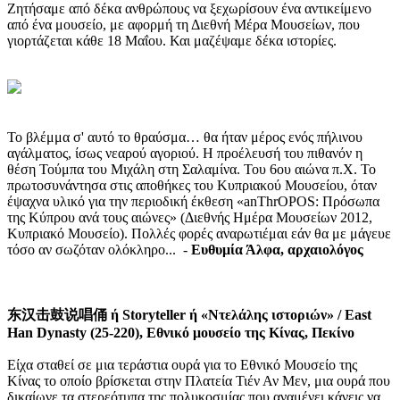
Ζητήσαμε από δέκα ανθρώπους να ξεχωρίσουν ένα αντικείμενο
από ένα μουσείο, με αφορμή τη Διεθνή Μέρα Μουσείων, που
γιορτάζεται κάθε 18 Μαΐου. Και μαζέψαμε δέκα ιστορίες.
Το βλέμμα σ' αυτό το θραύσμα… θα ήταν μέρος ενός πήλινου
αγάλματος, ίσως νεαρού αγοριού. Η προέλευσή του πιθανόν η
θέση Τούμπα του Μιχάλη στη Σαλαμίνα. Του 6ου αιώνα π.Χ. Το
πρωτοσυνάντησα στις αποθήκες του Κυπριακού Μουσείου, όταν
έψαχνα υλικό για την περιοδική έκθεση «anThrOPOS: Πρόσωπα
της Κύπρου ανά τους αιώνες» (Διεθνής Ημέρα Μουσείων 2012,
Κυπριακό Μουσείο). Πολλές φορές αναρωτιέμαι εάν θα με μάγευε
τόσο αν σωζόταν ολόκληρο... -
Ευθυμία Άλφα, αρχαιολόγος
东汉击鼓说唱俑 ή Storyteller ή «Ντελάλης ιστοριών» / East
Han Dynasty (25-220), Εθνικό μουσείο της Κίνας, Πεκίνο
Είχα σταθεί σε μια τεράστια ουρά για το Εθνικό Μουσείο της
Κίνας το οποίο βρίσκεται στην Πλατεία Τιέν Αν Μεν, μια ουρά που
δικαίωνε τα στερεότυπα της πολυκοσμίας που αναμένει κάνεις να