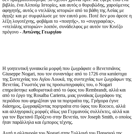
βιβλίο, ένα Αλπούμ Ιστορίες, και αυτός ο θορυβώδης, χαρούμενος
αφηγητής, αυτός ο ντελάλης ιστοριών από τα βάθη της Ασίας με
άγγιξε και με συμφιλίωσε με τον εαυτό μου. Ποτέ δεν μου άρεσε η
λέξη λογοτέχνης, φοβάμαι το «ποιητής», το «συγγραφέας»,
«ντελάλης ιστοριών» λοιπόν, συνάδελφος με αυτόν τον Κινέζο
πρόγονο -
Αντώνης Γεωργίου
Η γοητευτική γυναικεία μορφή που ζωγράφισε ο Βενετσιάνος
Giuseppe Nogari, που τον συναντάμε από το 1726 στα κατάστιχα
της Συντεχνίας του Αγίου Λουκά, της συντεχνίας των ζωγράφων της
Βενετίας. Γνωστός για τις προσωπογραφίες του, ο Nogari
επηρεάστηκε καθοριστικά από το ύφος του Rembrandt, αλλά και
από το έργο της Rosalba Carierra, μιας γυναίκας ζωγράφου της
περιόδου που φημιζόταν για τα πορτραίτα της. Γρήγορα έγινε
διάσημος, ζωγραφίζοντας πορτραίτα στο ύφος του Rococo, αλλά
και αλληγορικές μορφές ιδίως για Γερμανούς συλλέκτες, αλλά και
για τον Βρετανό Πρόξενο στην Βενετία, τον Joseph Smith, ο οποίος
ήταν παράλληλα και έμπορος τέχνης.
Αυτή η αλληγορία του Nogari στην Συλλογή του Παρισιού της