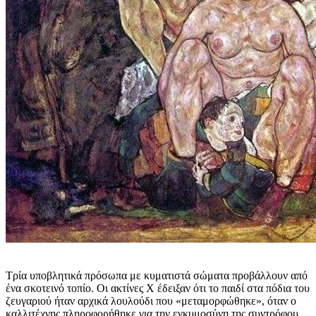
Τρία υποβλητικά πρόσωπα με κυματιστά σώματα προβάλλουν από
ένα σκοτεινό τοπίο. Οι ακτίνες Χ έδειξαν ότι το παιδί στα πόδια του
ζευγαριού ήταν αρχικά λουλούδι που «μεταμορφώθηκε», όταν ο
καλλιτέχνης πληροφορήθηκε για την εγκυμοσύνη της συντρόφου