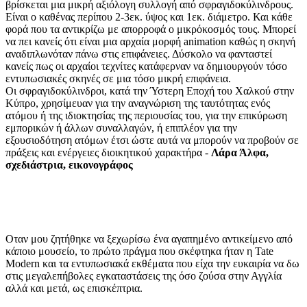
βρίσκεται μια μικρή αξιόλογη συλλογή από σφραγιδοκύλινδρους.
Είναι ο καθένας περίπου 2-3εκ. ύψος και 1εκ. διάμετρο. Και κάθε
φορά που τα αντικρίζω με απορροφά ο μικρόκοσμός τους. Μπορεί
να πει κανείς ότι είναι μια αρχαία μορφή animation καθώς η σκηνή
αναδιπλωνόταν πάνω στις επιφάνειες. Δύσκολο να φανταστεί
κανείς πως οι αρχαίοι τεχνίτες κατάφερναν να δημιουργούν τόσο
εντυπωσιακές σκηνές σε μια τόσο μικρή επιφάνεια.
Οι σφραγιδοκύλινδροι, κατά την Ύστερη Εποχή του Χαλκού στην
Κύπρο, χρησίμευαν για την αναγνώριση της ταυτότητας ενός
ατόμου ή της ιδιοκτησίας της περιουσίας του, για την επικύρωση
εμπορικών ή άλλων συναλλαγών, ή επιπλέον για την
εξουσιοδότηση ατόμων έτσι ώστε αυτά να μπορούν να προβούν σε
πράξεις και ενέργειες διοικητικού χαρακτήρα -
Λάρα Άλφα,
σχεδιάστρια, εικονογράφος
Οταν μου ζητήθηκε να ξεχωρίσω ένα αγαπημένο αντικείμενο από
κάποιο μουσείο, το πρώτο πράγμα που σκέφτηκα ήταν η Tate
Modern και τα εντυπωσιακά εκθέματα που είχα την ευκαιρία να δω
στις μεγαλεπήβολες εγκαταστάσεις της όσο ζούσα στην Αγγλία
αλλά και μετά, ως επισκέπτρια.