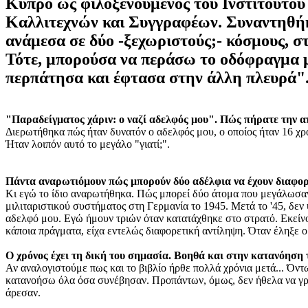
Κύπρο ως φιλοξενούμενος του Ινστιτούτο
Καλλιτεχνών και Συγγραφέων. Συναντηθήκα
ανάμεσα σε δύο -ξεχωριστούς;- κόσμους, 
Τότε, μπορούσα να περάσω το οδόφραγμα 
περπάτησα και έφτασα στην άλλη πλευρά"
"Παραδείγματος χάριν: ο ναζί αδελφός μου". Πώς πήρατε την α
Διερωτήθηκα πώς ήταν δυνατόν ο αδελφός μου, ο οποίος ήταν 16 χρό
Ήταν λοιπόν αυτό το μεγάλο "γιατί;".
Πάντα αναρωτιόμουν πώς μπορούν δύο αδέλφια να έχουν διαφορ
Κι εγώ το ίδιο αναρωτήθηκα. Πώς μπορεί δύο άτομα που μεγάλωσαν σ
μιλιταριστικού συστήματος στη Γερμανία το 1945. Μετά το '45, δεν
αδελφό μου. Εγώ ήμουν τριών όταν κατατάχθηκε στο στρατό. Εκείνο
κάποια πράγματα, είχα εντελώς διαφορετική αντίληψη. Όταν έληξε ο
Ο χρόνος έχει τη δική του σημασία. Βοηθά και στην κατανόηση 
Αν αναλογιστούμε πως και το βιβλίο ήρθε πολλά χρόνια μετά... Όντ
κατανοήσω όλα όσα συνέβησαν. Προπάντων, όμως, δεν ήθελα να γρά
άρεσαν.