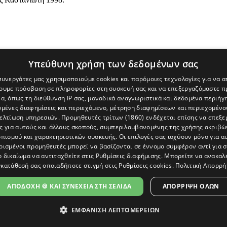
Υπεύθυνη χρήση των δεδομένων σας
 συνεργάτες μας χρησιμοποιούμε cookies και παρόμοιες τεχνολογίες για να
χουμε πρόσβαση σε πληροφορίες στη συσκευή σας και να επεξεργαζόμαστε 
α, όπως τη διεύθυνση IP σας, μοναδικά αναγνωριστικά και δεδομένα περιήγη
υμένες διαφημίσεις και περιεχόμενο, μέτρηση διαφημίσεων και περιεχομένο
βελτίωση υπηρεσιών.
Προμηθευτές τρίτων (1860)
ενδέχεται επίσης να επεξε
ς για αυτούς και άλλους σκοπούς, συμπεριλαμβανομένης της χρήσης ακριβ
πισμού και χαρακτηριστικών συσκευής. Οι επιλογές σας ισχύουν μόνο για α
ρισμένοι προμηθευτές μπορεί να βασίζονται σε έννομο συμφέρον αντί για 
ο δικαίωμα να αντιταχθείτε στις
Ρυθμίσεις διαφήμισης
. Μπορείτε να ανακαλ
κατάθεσή σας οποιαδήποτε στιγμή στις
Ρυθμίσεις cookies
.
Πολιτική Απορρή
[Κύπρος] και του διαδικτυακού πόρταλ www.politis.com.cy. Ειδήσεις, 
τρο, δεν χάνουμε το δάσος.
ΑΠΟΔΟΧΗ 🍪 ΚΑΙ ΣΥΝΕΧΕΙΑ ΣΤΗ ΣΕΛΙΔΑ
ΑΠΌΡΡΙΨΗ ΌΛΩΝ
ΕΜΦΑΝΙΣΗ ΛΕΠΤΟΜΕΡΕΙΩΝ
ΩΣΗ ΠΡΟΣΒΑΣΙΜΟΤΗΤΑΣ
|
ΕΠΙΚΟΙΝΩΝΙΑ
|
ΠΟΛΙΤΗΣ