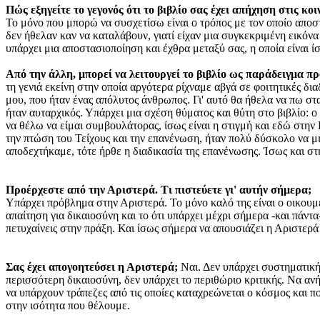
Πώς εξηγείτε το γεγονός ότι το βιβλίο σας έχει απήχηση στις κ
Το μόνο που μπορώ να συσχετίσω είναι ο τρόπος με τον οποίο αποστ
δεν ήθελαν καν να καταλάβουν, γιατί είχαν μια συγκεκριμένη εικόνα 
υπάρχει μια αποστασιοποίηση και έχθρα μεταξύ σας, η οποία είναι ί
Από την άλλη, μπορεί να λειτουργεί το βιβλίο ως παράδειγμα π
τη γενιά εκείνη στην οποία αργότερα ρίχναμε αβγά σε φοιτητικές 
μου, που ήταν ένας απόλυτος άνθρωπος. Γι' αυτό θα ήθελα να πω στα
ήταν αυταρχικός. Υπάρχει μια σχέση θύματος και θύτη στο βιβλίο:
να θέλω να είμαι συμβουλάτορας, ίσως είναι η στιγμή και εδώ στην
την πτώση του Τείχους και την επανένωση, ήταν πολύ δύσκολο να μ
αποδεχτήκαμε, τότε ήρθε η διαδικασία της επανένωσης. Ίσως και στ
Προέρχεστε από την Αριστερά. Τι πιστεύετε γι' αυτήν σήμερα;
Υπάρχει πρόβλημα στην Αριστερά. Το μόνο καλό της είναι ο οικουμεν
απαίτηση για δικαιοσύνη και το ότι υπάρχει μέχρι σήμερα -και πάντα-
πετυχαίνεις στην πράξη. Και ίσως σήμερα να απουσιάζει η Αριστερά
Σας έχει απογοητεύσει η Αριστερά;
Ναι. Δεν υπάρχει συστηματική 
περισσότερη δικαιοσύνη, δεν υπάρχει το περιθώριο κριτικής. Να αν
να υπάρχουν τράπεζες από τις οποίες καταχρεώνεται ο κόσμος και πο
στην ισότητα που θέλουμε.