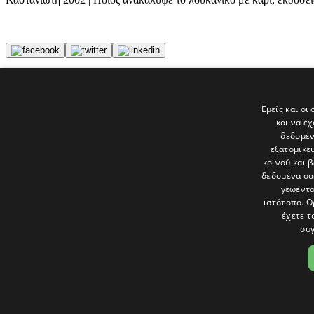
Tags
Βιβλίο
Εμείς και οι
πρόστιμο
και να έ
λογοτεχνία
δεδομέν
εξατομικε
Τελευταία νέα
κοινού και 
δεδομένα σα
γεωεντο
ιστότοπο. Ο
έχετε τ
συγ
Το «Παράθυρο» είναι το πολιτιστικό ένθετο της εφημερίδας Πολίτης 
και στατικές, κριτικές προσεγγίσεις, λοξές ματιές. Βλέπουμε το δέν
Ακολουθήστε μας στα social
ΟΡΟΙ ΧΡΗΣΗΣ
|
COOKIES
|
ΕΙΔΟΠΟΙΗΣΗ ΑΠΟΡΡΗΤΟΥ
|
ΔΗΛ