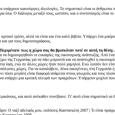
 υπάρχουν καινούργιες ιδεολογίες. Το σημαντικό είναι οι άνθρωποι 
 για όλα. Ο διάλογος μεταξύ τους, ωστόσο, και ο συντονισμός είναι το
κριτικό τρόπο, αλλά να είναι και ένα καλό βιβλίο. Υπάρχει ένα μαύρ
ι και για τους δημοσιογράφους.
Περιμένατε πως η χώρα σας θα βρισκόταν ποτέ σε αυτή τη θέση;
 για να δημιουργηθούν οι ευκαιρίες της οικονομικής ανάπτυξης. Από 
μο της Γερμανίας για να πάει μπροστά και να αναπτυχθεί η οικονομία
τα ύψη, ενώ σε άλλες χώρες ήταν πολύ χαμηλοί. Ενώ λοιπόν δεν είναι
 υπόλοιπες χώρες. Για να καταλάβετε, δέκα οικογένειες στη Γερμανία 
ει πόσο μεγάλη είναι διαφορά ανάμεσα στους φτωχούς και τους πλού
α να υπάρχει μια κριτική πλευρά των πραγμάτων. Υπάρχουν μοχλοί πο
ικάνους, και αυτό ανέκαθεν συνέβαινε. Γι' αυτό είναι σημαντικό να 
ιν: O ναζί αδελφός μου, εκδόσεις Καστανιώτη 2007 | Τι είναι πραγμ
ις Καστανιώτη 1998.