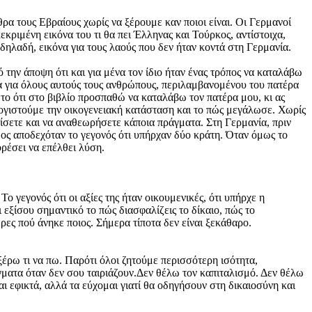
ρα τους Εβραίους χωρίς να ξέρουμε καν ποιοι είναι. Οι Γερμανοί
κεκριμένη εικόνα του τι θα πει Έλληνας και Τούρκος, αντίστοιχα,
 δηλαδή, εικόνα για τους λαούς που δεν ήταν κοντά στη Γερμανία.
 την άποψη ότι και για μένα τον ίδιο ήταν ένας τρόπος να καταλάβω
τα για όλους αυτούς τους ανθρώπους, περιλαμβανομένου του πατέρα
 το ότι στο βιβλίο προσπαθώ να καταλάβω τον πατέρα μου, κι ας
λογιστούμε την οικογενειακή κατάσταση και το πώς μεγάλωσε. Χωρίς
ίσετε και να αναθεωρήσετε κάποια πράγματα. Στη Γερμανία, πριν
ος αποδεχόταν το γεγονός ότι υπήρχαν δύο κράτη. Όταν όμως το
ορέσει να επέλθει λύση.
 γεγονός ότι οι αξίες της ήταν οικουμενικές, ότι υπήρχε η
αι εξίσου σημαντικό το πώς διασφαλίζεις το δίκαιο, πώς το
ες πού άνηκε ποιος. Σήμερα τίποτα δεν είναι ξεκάθαρο.
ξέρω τι να πω. Παρότι όλοι ζητούμε περισσότερη ισότητα,
άγματα όταν δεν σου ταιριάζουν.Δεν θέλω τον καπιταλισμό. Δεν θέλω
αι εφικτά, αλλά τα εύχομαι γιατί θα οδηγήσουν στη δικαιοσύνη και