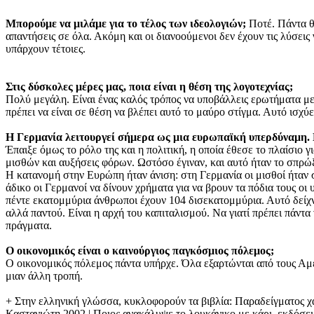
Μπορούμε να μιλάμε για το τέλος των ιδεολογιών;
Ποτέ. Πάντα θα
απαντήσεις σε όλα. Ακόμη και οι διανοούμενοι δεν έχουν τις λύσεις
υπάρχουν τέτοιες.
Στις δύσκολες μέρες μας, ποια είναι η θέση της λογοτεχνίας;
Πολύ μεγάλη. Είναι ένας καλός τρόπος να υποβάλλεις ερωτήματα με 
πρέπει να είναι σε θέση να βλέπει αυτό το μαύρο στίγμα. Αυτό ισχύε
Η Γερμανία λειτουργεί σήμερα ως μια ευρωπαϊκή υπερδύναμη. 
Έπαιξε όμως το ρόλο της και η πολιτική, η οποία έθεσε το πλαίσιο
μισθών και αυξήσεις φόρων. Ωστόσο έγιναν, και αυτό ήταν το σπρώξι
Η κατανομή στην Ευρώπη ήταν άνιση: στη Γερμανία οι μισθοί ήταν σ
άδικο οι Γερμανοί να δίνουν χρήματα για να βρουν τα πόδια τους οι
πέντε εκατομμύρια άνθρωποι έχουν 104 δισεκατομμύρια. Αυτό δείχν
αλλά παντού. Είναι η αρχή του καπιταλισμού. Να γιατί πρέπει πάντ
πράγματα.
Ο οικονομικός είναι ο καινούργιος παγκόσμιος πόλεμος;
Ο οικονομικός πόλεμος πάντα υπήρχε. Όλα εξαρτώνται από τους Αμερ
μιαν άλλη τροπή.
+ Στην ελληνική γλώσσα, κυκλοφορούν τα βιβλία: Παραδείγματος χάρ
Καστανιώτη 2002 | Ποιος ανακάλυψε το λουκάνικο με κάρι, εκδόσε