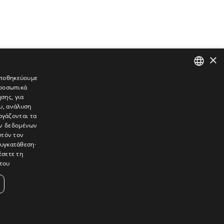
×
 αποθηκεύουμε
προσωπικά
GREEK
σης, για
ENGLISH
υ, ανάλυση
ργάζονται τα
ών δεδομένων
υτόν τον
συγκατάθεση·
έσετε τη
του
συνεντεύξεις, συναντήσεις, ρεπορτάζ, ήχοι, εικόνες – κινούμενες