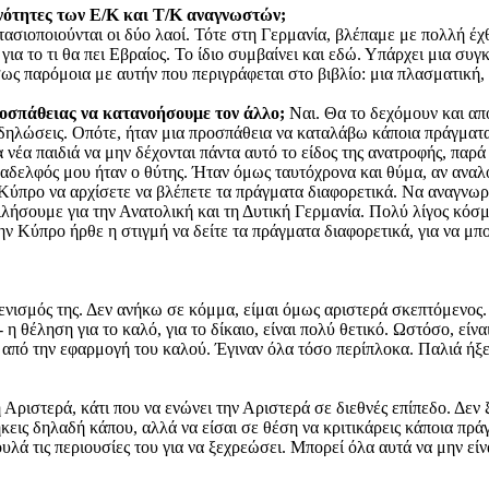
οινότητες των Ε/Κ και Τ/Κ αναγνωστών;
ασιοποιούνται οι δύο λαοί. Τότε στη Γερμανία, βλέπαμε με πολλή έχθ
για το τι θα πει Εβραίος. Το ίδιο συμβαίνει και εδώ. Υπάρχει μια συγ
σως παρόμοια με αυτήν που περιγράφεται στο βιβλίο: μια πλασματική,
ροσπάθειας να κατανοήσουμε τον άλλο;
Ναι. Θα το δεχόμουν και από
διαδηλώσεις. Οπότε, ήταν μια προσπάθεια να καταλάβω κάποια πράγμα
 νέα παιδιά να μην δέχονται πάντα αυτό το είδος της ανατροφής, παρά
 ο αδελφός μου ήταν ο θύτης. Ήταν όμως ταυτόχρονα και θύμα, αν ανα
 Κύπρο να αρχίσετε να βλέπετε τα πράγματα διαφορετικά. Να αναγνωρ
ιλήσουμε για την Ανατολική και τη Δυτική Γερμανία. Πολύ λίγος κόσμ
ην Κύπρο ήρθε η στιγμή να δείτε τα πράγματα διαφορετικά, για να μπ
ισμός της. Δεν ανήκω σε κόμμα, είμαι όμως αριστερά σκεπτόμενος. Το
 η θέληση για το καλό, για το δίκαιο, είναι πολύ θετικό. Ωστόσο, είν
 από την εφαρμογή του καλού. Έγιναν όλα τόσο περίπλοκα. Παλιά ήξερ
Αριστερά, κάτι που να ενώνει την Αριστερά σε διεθνές επίπεδο. Δεν 
ήκεις δηλαδή κάπου, αλλά να είσαι σε θέση να κριτικάρεις κάποια πρ
υλά τις περιουσίες του για να ξεχρεώσει. Μπορεί όλα αυτά να μην είν