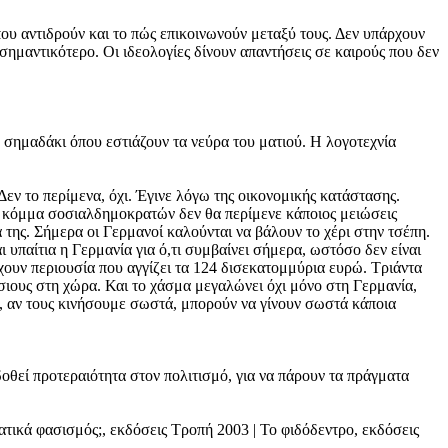
που αντιδρούν και το πώς επικοινωνούν μεταξύ τους. Δεν υπάρχουν
 σημαντικότερο. Οι ιδεολογίες δίνουν απαντήσεις σε καιρούς που δεν
ο σημαδάκι όπου εστιάζουν τα νεύρα του ματιού. Η λογοτεχνία
Δεν το περίμενα, όχι. Έγινε λόγω της οικονομικής κατάστασης.
ένα κόμμα σοσιαλδημοκρατών δεν θα περίμενε κάποιος μειώσεις
 της. Σήμερα οι Γερμανοί καλούνται να βάλουν το χέρι στην τσέπη.
 υπαίτια η Γερμανία για ό,τι συμβαίνει σήμερα, ωστόσο δεν είναι
έχουν περιουσία που αγγίζει τα 124 δισεκατομμύρια ευρώ. Τριάντα
σιους στη χώρα. Και το χάσμα μεγαλώνει όχι μόνο στη Γερμανία,
υ, αν τους κινήσουμε σωστά, μπορούν να γίνουν σωστά κάποια
δοθεί προτεραιότητα στον πολιτισμό, για να πάρουν τα πράγματα
ατικά φασισμός;, εκδόσεις Τροπή 2003 | Το φιδόδεντρο, εκδόσεις