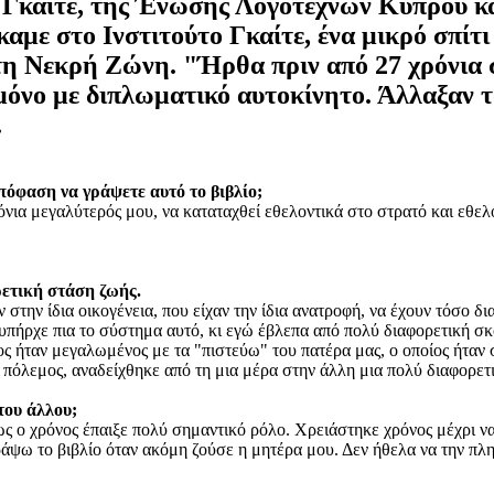
υ Γκαίτε, της Ένωσης Λογοτεχνών Κύπρου 
με στο Ινστιτούτο Γκαίτε, ένα μικρό σπίτι
στη Νεκρή Ζώνη. "Ήρθα πριν από 27 χρόνια
μόνο με διπλωματικό αυτοκίνητο. Άλλαξαν 
.
πόφαση να γράψετε αυτό το βιβλίο;
νια μεγαλύτερός μου, να καταταχθεί εθελοντικά στο στρατό και εθελο
ετική στάση ζωής.
την ίδια οικογένεια, που είχαν την ίδια ανατροφή, να έχουν τόσο δ
 υπήρχε πια το σύστημα αυτό, κι εγώ έβλεπα από πολύ διαφορετική σ
ς ήταν μεγαλωμένος με τα "πιστεύω" του πατέρα μας, ο οποίος ήταν 
 πόλεμος, αναδείχθηκε από τη μια μέρα στην άλλη μια πολύ διαφορετ
του άλλου;
ως ο χρόνος έπαιξε πολύ σημαντικό ρόλο. Χρειάστηκε χρόνος μέχρι να
ψω το βιβλίο όταν ακόμη ζούσε η μητέρα μου. Δεν ήθελα να την πλ