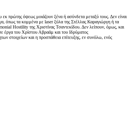
υ εκ πρώτης όψεως μοιάζουν ξένα ή ασύνδετα μεταξύ τους. Δεν είναι
γα, όπως τα κομμένα με laser ξύλα της Στέλλας Καραγιώργη ή τα
onial Hostility της Χριστίνας Τσαντεκίδου. Δεν λείπουν, όμως, και
σε έργα του Χρίστου Αβραάμ και του Ιδρύματος
ων στοιχείων και η προσπάθεια επίτευξης, εν συνόλω, ενός