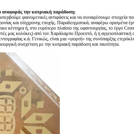
ίο αναφοράς την κυπριακή παράδοση;
υπερβούμε φαινομενικές αντιφάσεις και να συναιρέσουμε στοιχεία πο
αχρονίας και σύγχρονης εποχής. Παραδειγματικά, αναφέρω ορισμένα έρ
κο κέντημα ή, στο ευρύτερο πλαίσιο της υφαντουργίας, το έργο Cerem
στές μας κολόκες) από τον Χαράλαμπο Προεστό, ή η αγγειοπλαστική 
ραφίας κ.ά. Γενικώς, είναι μια «γιορτή» της συνύπαρξης ετερόκλητ
ιουργική συσχέτιση με την κυπριακή παράδοση και ταυτότητα.