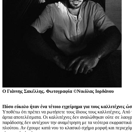
Ο Γιάννης Σακέλλης. Φωτογραφία ©Νικόλας Ιορδάνου
Πόσο εύκολο ήταν ένα τέτοιο εγχείρημα για τους καλλιτέχνες ώσ
Υποθέτω ότι πρέπει να ρωτήσετε τους ίδιους τους καλλιτέχνες. Από 
άρτια αποτελέσματα. Οι καλλιτέχνες δεν αναλώθηκαν ούτε σε λαογρ
παράδοσης δεν αντέχουν την αναμέτρηση με τα νεότερα εκφραστικά 
πλούτου. Αν έχουμε κατά νου το κλασικό σχήμα μορφή και περιεχόμεν