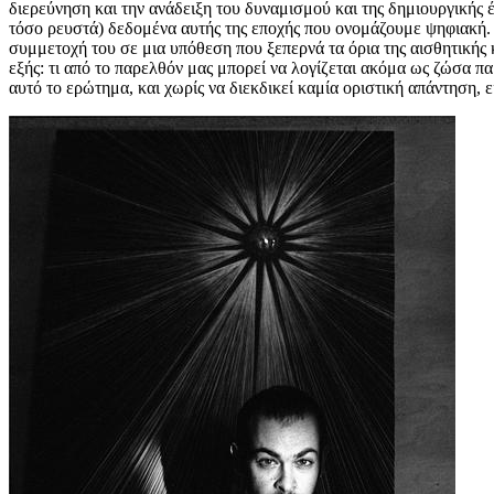
διερεύνηση και την ανάδειξη του δυναμισμού και της δημιουργικής 
τόσο ρευστά) δεδομένα αυτής της εποχής που ονομάζουμε ψηφιακή. Ό
συμμετοχή του σε μια υπόθεση που ξεπερνά τα όρια της αισθητικής 
εξής: τι από το παρελθόν μας μπορεί να λογίζεται ακόμα ως ζώσα 
αυτό το ερώτημα, και χωρίς να διεκδικεί καμία οριστική απάντηση, 