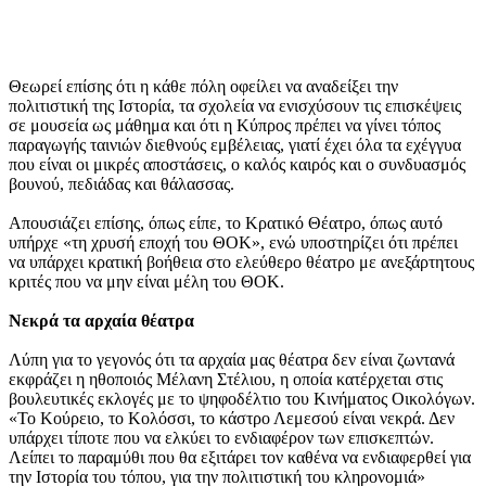
Θεωρεί επίσης ότι η κάθε πόλη οφείλει να αναδείξει την
πολιτιστική της Ιστορία, τα σχολεία να ενισχύσουν τις επισκέψεις
σε μουσεία ως μάθημα και ότι η Κύπρος πρέπει να γίνει τόπος
παραγωγής ταινιών διεθνούς εμβέλειας, γιατί έχει όλα τα εχέγγυα
που είναι οι μικρές αποστάσεις, ο καλός καιρός και ο συνδυασμός
βουνού, πεδιάδας και θάλασσας.
Απουσιάζει επίσης, όπως είπε, το Κρατικό Θέατρο, όπως αυτό
υπήρχε «τη χρυσή εποχή του ΘΟΚ», ενώ υποστηρίζει ότι πρέπει
να υπάρχει κρατική βοήθεια στο ελεύθερο θέατρο με ανεξάρτητους
κριτές που να μην είναι μέλη του ΘΟΚ.
Νεκρά τα αρχαία θέατρα
Λύπη για το γεγονός ότι τα αρχαία μας θέατρα δεν είναι ζωντανά
εκφράζει η ηθοποιός Μέλανη Στέλιου, η οποία κατέρχεται στις
βουλευτικές εκλογές με το ψηφοδέλτιο του Κινήματος Οικολόγων.
«Το Κούρειο, το Κολόσσι, το κάστρο Λεμεσού είναι νεκρά. Δεν
υπάρχει τίποτε που να ελκύει το ενδιαφέρον των επισκεπτών.
Λείπει το παραμύθι που θα εξιτάρει τον καθένα να ενδιαφερθεί για
την Ιστορία του τόπου, για την πολιτιστική του κληρονομιά»