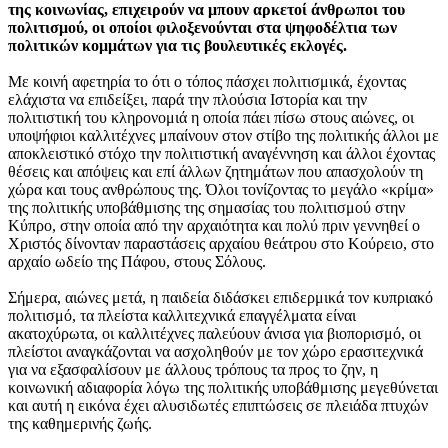
της κοινωνίας, επιχειρούν να μπουν αρκετοί άνθρωποι του
πολιτισμού, οι οποίοι φιλοξενούνται στα ψηφοδέλτια των
πολιτικών κομμάτων για τις βουλευτικές εκλογές.
Με κοινή αφετηρία το ότι ο τόπος πάσχει πολιτισμικά, έχοντας
ελάχιστα να επιδείξει, παρά την πλούσια Ιστορία και την
πολιτιστική του κληρονομιά η οποία πάει πίσω στους αιώνες, οι
υποψήφιοι καλλιτέχνες μπαίνουν στον στίβο της πολιτικής άλλοι με
αποκλειστικό στόχο την πολιτιστική αναγέννηση και άλλοι έχοντας
θέσεις και απόψεις και επί άλλων ζητημάτων που απασχολούν τη
χώρα και τους ανθρώπους της. Όλοι τονίζοντας το μεγάλο «κρίμα»
της πολιτικής υποβάθμισης της σημασίας του πολιτισμού στην
Κύπρο, στην οποία από την αρχαιότητα και πολύ πριν γεννηθεί ο
Χριστός δίνονταν παραστάσεις αρχαίου θεάτρου στο Κούρειο, στο
αρχαίο ωδείο της Πάφου, στους Σόλους.
Σήμερα, αιώνες μετά, η παιδεία διδάσκει επιδερμικά τον κυπριακό
πολιτισμό, τα πλείστα καλλιτεχνικά επαγγέλματα είναι
ακατοχύρωτα, οι καλλιτέχνες παλεύουν άνισα για βιοπορισμό, οι
πλείστοι αναγκάζονται να ασχοληθούν με τον χώρο ερασιτεχνικά
για να εξασφαλίσουν με άλλους τρόπους τα προς το ζην, η
κοινωνική αδιαφορία λόγω της πολιτικής υποβάθμισης μεγεθύνεται
και αυτή η εικόνα έχει αλυσιδωτές επιπτώσεις σε πλειάδα πτυχών
της καθημερινής ζωής.