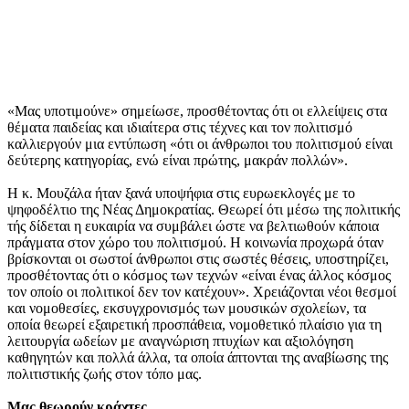
«Μας υποτιμούνε» σημείωσε, προσθέτοντας ότι οι ελλείψεις στα
θέματα παιδείας και ιδιαίτερα στις τέχνες και τον πολιτισμό
καλλιεργούν μια εντύπωση «ότι οι άνθρωποι του πολιτισμού είναι
δεύτερης κατηγορίας, ενώ είναι πρώτης, μακράν πολλών».
Η κ. Μουζάλα ήταν ξανά υποψήφια στις ευρωεκλογές με το
ψηφοδέλτιο της Νέας Δημοκρατίας. Θεωρεί ότι μέσω της πολιτικής
τής δίδεται η ευκαιρία να συμβάλει ώστε να βελτιωθούν κάποια
πράγματα στον χώρο του πολιτισμού. Η κοινωνία προχωρά όταν
βρίσκονται οι σωστοί άνθρωποι στις σωστές θέσεις, υποστηρίζει,
προσθέτοντας ότι ο κόσμος των τεχνών «είναι ένας άλλος κόσμος
τον οποίο οι πολιτικοί δεν τον κατέχουν». Χρειάζονται νέοι θεσμοί
και νομοθεσίες, εκσυγχρονισμός των μουσικών σχολείων, τα
οποία θεωρεί εξαιρετική προσπάθεια, νομοθετικό πλαίσιο για τη
λειτουργία ωδείων με αναγνώριση πτυχίων και αξιολόγηση
καθηγητών και πολλά άλλα, τα οποία άπτονται της αναβίωσης της
πολιτιστικής ζωής στον τόπο μας.
Μας θεωρούν κράχτες