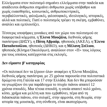
Ελλείμματα στον πολιτισμό σημαίνει ελλείμματα στην παιδεία και
απαίδευτοι άνθρωποι σημαίνει άνθρωποι χωρίς υπόβαθρο και
χωρίς ευαισθησίες, κοινωνικές, ανθρωποκεντρικές,
περιβαλλοντικές, φιλοζωικές, φιλοσοφικές, ιδεολογικές, ιστορικές,
αλλά και πολιτικές. Γιατί ο πολιτισμός τρέφει τη σκέψη, εμβαθύνει,
αναλύει και εμπλουτίζει.
Τέσσερις υποψήφιες γυναίκες από τον χώρο του πολιτισμού σε
διαφορετικά κόμματα, η
Έλενα Μουζάλα,
διεθνούς φήμης
πιανίστρια (ΔΗΣΥ), η
Πόπη Αβραάμ
, ηθοποιός (ΑΚΕΛ), η
Έλενα
Παπαδοπούλου
, ηθοποιός (ΔΗΚΟ), και η
Μέλανη Στέλιου
,
ηθοποιός (Κίνημα Οικολόγων), αναλύουν στον «Π» τους λόγους
για τους οποίους κατέρχονται στις εκλογές.
Δεν είμαστε β’ κατηγορίας
«Οι πολιτικοί δεν τα ξέρουν όλα» αναφέρει η Έλενα Μουζάλα,
διεθνούς φήμης πιανίστρια, με 25 χρόνια παρουσία στα πολιτιστικά
δρώμενα στη Γαλλία και 17 στην Ελλάδα. Και δεν θα μπορούσαν
να γνωρίζουν ότι για παράδειγμα το πτυχίο πιάνου απαιτεί 12
χρόνια σπουδές. Μια τέτοια σπουδή, η οποία απαιτεί πολύ χρόνο,
κόπο, χρήμα και μελέτη και που εμβαθύνει, πέρα από τη
διδασκαλία πιάνου, στο σολφέζ, στην αρμονία, στη θεωρία, στην
ιστορία της μουσικής, στη σύνθεση, είναι ακατοχύρωτη.