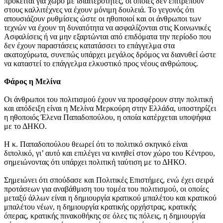
πρόκειται για χώρο με ιδιαιτερότητες, οι οποίες δεν επιτρέπουν
στους καλλιτέχνες να έχουν μόνιμη δουλειά. Το γεγονός ότι
απουσιάζουν ρυθμίσεις ώστε οι ηθοποιοί και οι άνθρωποι των
τεχνών να έχουν τη δυνατότητα να ασφαλίζονται στις Κοινωνικές
Ασφαλίσεις ή να μην εξαρτώνται από επιδόματα την περίοδο που
δεν έχουν παραστάσεις κατατάσσει το επάγγελμα στα
ακατοχύρωτα, συνεπώς υπάρχει μεγάλος δρόμος να διανυθεί ώστε
να καταστεί το επάγγελμα ελκυστικό προς νέους ανθρώπους.
Φάρος η Μελίνα
Οι άνθρωποι του πολιτισμού έχουν να προσφέρουν στην πολιτική
και απόδειξη είναι η Μελίνα Μερκούρη στην Ελλάδα, υποστηρίζει
η ηθοποιός Έλενα Παπαδοπούλου, η οποία κατέρχεται υποψήφια
με το ΔΗΚΟ.
Η κ. Παπαδοπούλου θεωρεί ότι το πολιτικό σκηνικό είναι
διπολικό, γι’ αυτό και επιλέγει να κινηθεί στον χώρο του Κέντρου,
σημειώνοντας ότι υπάρχει πολιτική ταύτιση με το ΔΗΚΟ.
Σημειώνει ότι σπούδασε και Πολιτικές Επιστήμες, ενώ έχει σειρά
προτάσεων για αναβάθμιση του τομέα του πολιτισμού, οι οποίες
μεταξύ άλλων είναι η δημιουργία κρατικού μπαλέτου και κρατικού
μπαλέτου νέων, η δημιουργία κρατικής ορχήστρας, κρατικής
όπερας, κρατικής πινακοθήκης σε όλες τις πόλεις, η δημιουργία