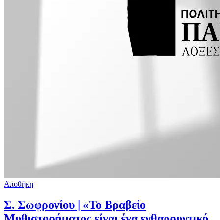
Αποθήκη
Σ. Σωφρονίου | «Το Βραβείο
Μυθιστορήματος είναι ένα ενθαρρυντικό