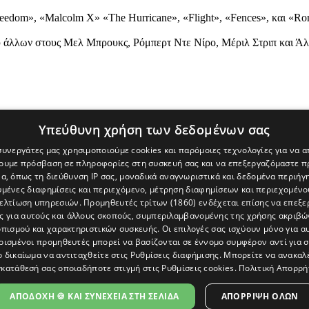
eedom», «Malcolm X» «The Hurricane», «Flight», «Fences», και «Roma
ύ άλλων στους Μελ Μπρουκς, Ρόμπερτ Ντε Νίρο, Μέριλ Στριπ και Άλ
Υπεύθυνη χρήση των δεδομένων σας
 συνεργάτες μας χρησιμοποιούμε cookies και παρόμοιες τεχνολογίες για να
χουμε πρόσβαση σε πληροφορίες στη συσκευή σας και να επεξεργαζόμαστε 
α, όπως τη διεύθυνση IP σας, μοναδικά αναγνωριστικά και δεδομένα περιήγη
υμένες διαφημίσεις και περιεχόμενο, μέτρηση διαφημίσεων και περιεχομένο
βελτίωση υπηρεσιών.
Προμηθευτές τρίτων (1860)
ενδέχεται επίσης να επεξε
ς για αυτούς και άλλους σκοπούς, συμπεριλαμβανομένης της χρήσης ακριβ
πισμού και χαρακτηριστικών συσκευής. Οι επιλογές σας ισχύουν μόνο για α
ρισμένοι προμηθευτές μπορεί να βασίζονται σε έννομο συμφέρον αντί για 
ο δικαίωμα να αντιταχθείτε στις
Ρυθμίσεις διαφήμισης
. Μπορείτε να ανακαλ
κατάθεσή σας οποιαδήποτε στιγμή στις
Ρυθμίσεις cookies
.
Πολιτική Απορρή
[Κύπρος] και του διαδικτυακού πόρταλ www.politis.com.cy. Ειδήσεις, 
τρο, δεν χάνουμε το δάσος.
ΑΠΟΔΟΧΗ 🍪 ΚΑΙ ΣΥΝΕΧΕΙΑ ΣΤΗ ΣΕΛΙΔΑ
ΑΠΌΡΡΙΨΗ ΌΛΩΝ