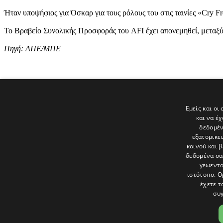
Ήταν υποψήφιος για Όσκαρ για τους ρόλους του στις ταινίες «Cry Fr
Το Βραβείο Συνολικής Προσφοράς του AFI έχει απονεμηθεί, μεταξ
Πηγή: ΑΠΕ/ΜΠΕ
Tags
Εμείς και οι
και να έ
ΚΙΝΗΜΑΤΟΓΡΑΦΟΣ
δεδομέν
εξατομικε
Τελευταία νέα
κοινού και 
δεδομένα σα
γεωεντο
ιστότοπο. Ο
έχετε τ
συγ
Το «Παράθυρο» είναι το πολιτιστικό ένθετο της εφημερίδας Πολίτης 
και στατικές, κριτικές προσεγγίσεις, λοξές ματιές. Βλέπουμε το δέν