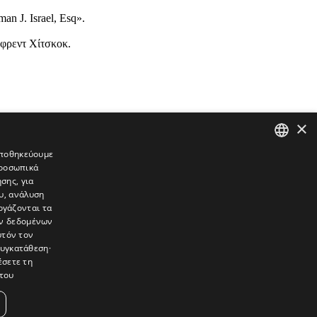
n J. Israel, Esq».
φρεντ Χίτσκοκ.
×
 αποθηκεύουμε
προσωπικά
GREEK
σης, για
ENGLISH
υ, ανάλυση
ργάζονται τα
ών δεδομένων
υτόν τον
συγκατάθεση·
έσετε τη
του
συνεντεύξεις, συναντήσεις, ρεπορτάζ, ήχοι, εικόνες – κινούμενες