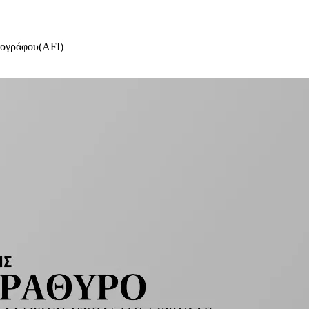
τογράφου(AFI)