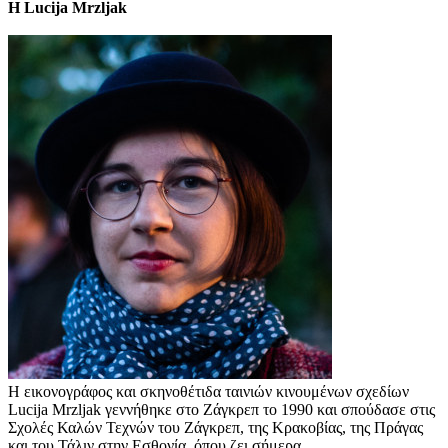
Η Lucija Mrzljak
Η εικονογράφος και σκηνοθέτιδα ταινιών κινουμένων σχεδίων
Lucija Mrzljak γεννήθηκε στο Ζάγκρεπ το 1990 και σπούδασε στις
Σχολές Καλών Τεχνών του Ζάγκρεπ, της Κρακοβίας, της Πράγας
και του Τάλιν στην Εσθονία, όπου ζει σήμερα.