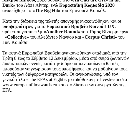
Dark»
του Λάσε Λίντερ, ενώ
Ευρωπαϊκή Κωμωδία 2020
αναδείχθηκε το
«The Big Hit»
του Εμανουέλ Κορκόλ.
Κατά την διάρκεια της τελετής απονομής ανακοινώθηκαν και οι
υποψηφιότητες
για το Ε
υρωπαϊκό
Βραβείο Κοινού LUX
:
πρόκειται για τα φιλμ
«Another Round»
του Τόμας Βίντερμπεργκ
,
«Collective»
του Αλεξάντερ Νανάου και
«Corpus Christi»
του
Γιαν Κομάσα.
Τα φετινά Ευρωπαϊκά Βραβεία ανακοινώθηκαν σταδιακά, από την
Τρίτη 8 έως το Σάββατο 12 Δεκεμβρίου, μέσα από σειρά ζωντανών
διαδικτυακών events, κατά την διάρκεια των οποίων οι θεατές
μπορούσαν να γνωρίσουν τους υποψήφιους και να μαθαίνουν τους
νικητές των διάφορων κατηγοριών. Οι ανακοινώσεις, υπό τον
γενικό τίτλο «The EFAs at Eight», μεταδόθηκαν με livestream στο
www.europeanfilmawards.eu και στο δίκτυο των συνεργατών της
EFA.