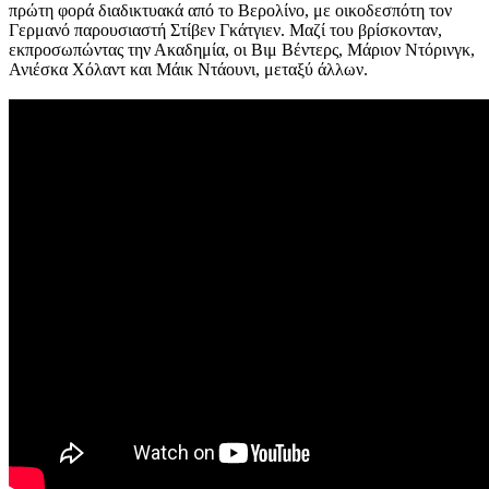
πρώτη φορά διαδικτυακά από το Βερολίνο, με οικοδεσπότη τον
Γερμανό παρουσιαστή Στίβεν Γκάτγιεν. Μαζί του βρίσκονταν,
εκπροσωπώντας την Ακαδημία, οι Βιμ Βέντερς, Μάριον Ντόρινγκ,
Ανιέσκα Χόλαντ και Μάικ Ντάουνι, μεταξύ άλλων.