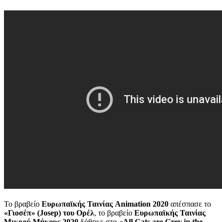
Το βραβείο
Ευρωπαϊκής Ταινίας Animation 2020
απέσπασε το
«Γιοσέπ» (Josep) του Ορέλ
, το βραβείο
Ευρωπαϊκής Ταινίας
Μικρού Μήκους 2020
δόθηκε στο
«All Cats are Grey in the