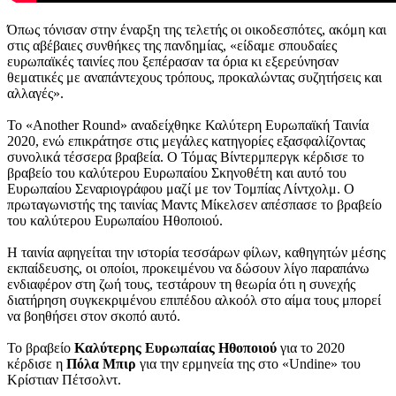
Όπως τόνισαν στην έναρξη της τελετής οι οικοδεσπότες, ακόμη και
στις αβέβαιες συνθήκες της πανδημίας, «είδαμε σπουδαίες
ευρωπαϊκές ταινίες που ξεπέρασαν τα όρια κι εξερεύνησαν
θεματικές με αναπάντεχους τρόπους, προκαλώντας συζητήσεις και
αλλαγές».
Το «Another Round» αναδείχθηκε Καλύτερη Ευρωπαϊκή Ταινία
2020, ενώ επικράτησε στις μεγάλες κατηγορίες εξασφαλίζοντας
συνολικά τέσσερα βραβεία. Ο Τόμας Βίντερμπεργκ κέρδισε το
βραβείο του καλύτερου Ευρωπαίου Σκηνοθέτη και αυτό του
Ευρωπαίου Σεναριογράφου μαζί με τον Τομπίας Λίντχολμ. Ο
πρωταγωνιστής της ταινίας Μαντς Μίκελσεν απέσπασε το βραβείο
του καλύτερου Ευρωπαίου Ηθοποιού.
Η ταινία αφηγείται την ιστορία τεσσάρων φίλων, καθηγητών μέσης
εκπαίδευσης, οι οποίοι, προκειμένου να δώσουν λίγο παραπάνω
ενδιαφέρον στη ζωή τους, τεστάρουν τη θεωρία ότι η συνεχής
διατήρηση συγκεκριμένου επιπέδου αλκοόλ στο αίμα τους μπορεί
να βοηθήσει στον σκοπό αυτό.
Το βραβείο
Καλύτερης Ευρωπαίας Ηθοποιού
για το 2020
κέρδισε η
Πόλα Μπιρ
για την ερμηνεία της στο «Undine» του
Κρίστιαν Πέτσολντ.