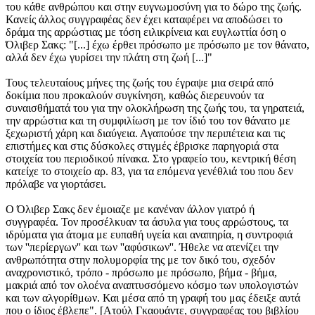
του κάθε ανθρώπου και στην ευγνωµοσύνη για το δώρο της ζωής.
Κανείς άλλος συγγραφέας δεν έχει καταφέρει να αποδώσει το
δράµα της αρρώστιας µε τόση ειλικρίνεια και ευγλωττία όση ο
Όλιβερ Σακς: "[...] έχω έρθει πρόσωπο με πρόσωπο με τον θάνατο,
αλλά δεν έχω γυρίσει την πλάτη στη ζωή [...]"
Τους τελευταίους µήνες της ζωής του έγραψε µια σειρά από
δοκίµια που προκαλούν συγκίνηση, καθώς διερευνούν τα
συναισθήµατά του για την ολοκλήρωση της ζωής του, τα γηρατειά,
την αρρώστια και τη συµφιλίωση µε τον ίδιό του τον θάνατο με
ξεχωριστή χάρη και διαύγεια. Αγαπούσε την περιπέτεια και τις
επιστήμες και στις δύσκολες στιγμές έβρισκε παρηγοριά στα
στοιχεία του περιοδικού πίνακα. Στο γραφείο του, κεντρική θέση
κατείχε το στοιχείο αρ. 83, για τα επόμενα γενέθλιά του που δεν
πρόλαβε να γιορτάσει.
Ο Όλιβερ Σακς δεν έμοιαζε με κανέναν άλλον γιατρό ή
συγγραφέα. Τον προσέλκυαν τα άσυλα για τους αρρώστους, τα
ιδρύματα για άτομα με ευπαθή υγεία και αναπηρία, η συντροφιά
των ''περίεργων'' και των ''αφύσικων''. Ήθελε να ατενίζει την
ανθρωπότητα στην πολυμορφία της με τον δικό του, σχεδόν
αναχρονιστικό, τρόπο - πρόσωπο με πρόσωπο, βήμα - βήμα,
μακριά από τον ολοένα αναπτυσσόμενο κόσμο των υπολογιστών
και των αλγορίθμων. Και μέσα από τη γραφή του μας έδειξε αυτά
που ο ίδιος έβλεπε". [Ατούλ Γκαουάντε, συγγραφέας του βιβλίου