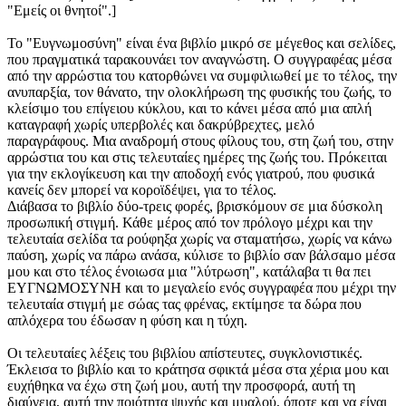
"Εμείς οι θνητοί".]
Το "Ευγνωμοσύνη" είναι ένα βιβλίο μικρό σε μέγεθος και σελίδες,
που πραγματικά ταρακουνάει τον αναγνώστη. Ο συγγραφέας μέσα
από την αρρώστια του κατορθώνει να συμφιλιωθεί με το τέλος, την
ανυπαρξία, τον θάνατο, την ολοκλήρωση της φυσικής του ζωής, το
κλείσιμο του επίγειου κύκλου, και το κάνει μέσα από μια απλή
καταγραφή χωρίς υπερβολές και δακρύβρεχτες, μελό
παραγράφους. Μια αναδρομή στους φίλους του, στη ζωή του, στην
αρρώστια του και στις τελευταίες ημέρες της ζωής του. Πρόκειται
για την εκλογίκευση και την αποδοχή ενός γιατρού, που φυσικά
κανείς δεν μπορεί να κοροϊδέψει, για το τέλος.
Διάβασα το βιβλίο δύο-τρεις φορές, βρισκόμουν σε μια δύσκολη
προσωπική στιγμή. Κάθε μέρος από τον πρόλογο μέχρι και την
τελευταία σελίδα τα ρούφηξα χωρίς να σταματήσω, χωρίς να κάνω
παύση, χωρίς να πάρω ανάσα, κύλισε το βιβλίο σαν βάλσαμο μέσα
μου και στο τέλος ένοιωσα μια "λύτρωση", κατάλαβα τι θα πει
ΕΥΓΝΩΜΟΣΥΝΗ και το μεγαλείο ενός συγγραφέα που μέχρι την
τελευταία στιγμή με σώας τας φρένας, εκτίμησε τα δώρα που
απλόχερα του έδωσαν η φύση και η τύχη.
Οι τελευταίες λέξεις του βιβλίου απίστευτες, συγκλονιστικές.
Έκλεισα το βιβλίο και το κράτησα σφικτά μέσα στα χέρια μου και
ευχήθηκα να έχω στη ζωή μου, αυτή την προσφορά, αυτή τη
διαύγεια, αυτή την ποιότητα ψυχής και μυαλού, όποτε και να είναι