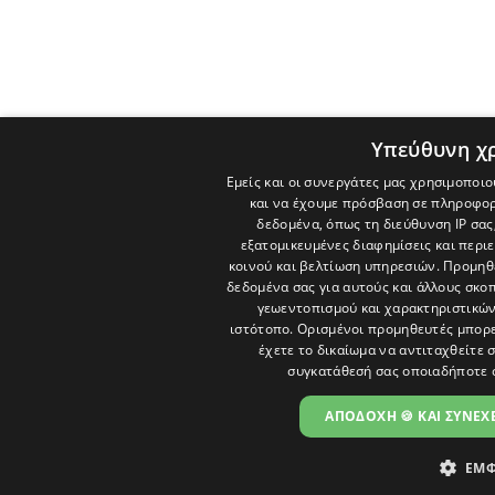
Υπεύθυνη χ
Εμείς και οι συνεργάτες μας χρησιμοποιο
και να έχουμε πρόσβαση σε πληροφορ
δεδομένα, όπως τη διεύθυνση IP σας
εξατομικευμένες διαφημίσεις και περι
κοινού και βελτίωση υπηρεσιών.
Προμηθε
δεδομένα σας για αυτούς και άλλους σκ
γεωεντοπισμού και χαρακτηριστικών 
ιστότοπο. Ορισμένοι προμηθευτές μπορε
έχετε το δικαίωμα να αντιταχθείτε 
συγκατάθεσή σας οποιαδήποτε 
ΑΠΟΔΟΧΗ 🍪 ΚΑΙ ΣΥΝΕΧΕ
ΕΜΦ