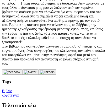
το τέλος: [...] "Και τώρα, αδύναμος, με δυσκολία στην αναπνοή, με
τους άλλοτε δυνατούς μυς μου να λιώνουν από τον καρκίνο,
βρίσκω τις σκέψεις μου να πλανώνται όχι στο υπερπέραν και στο
πνευματικό, αλλά στο τι σημαίνει να ζει κανείς μια καλή και
αξιόλογη ζωή, να επιτυγχάνει ένα αίσθημα ειρήνης με τον εαυτό
του. Βρίσκω τις σκέψεις μου να τείνουν προς το Σάββατο, την
ημέρα της ξεκούρασης, την έβδομη μέρα της εβδομάδας, και ίσως
την έβδομη μέρα της ζωής, τότε που μπορεί κανείς να πει ότι η
δουλειά του έχει ολοκληρωθεί και με ήσυχη τη συνείδηση να
ξεκουραστεί".
Ένα βιβλίο που αφήνει στον αναγνώστη μια αίσθηση γαλήνης και
ευγνωμοσύνης, ένας συγγραφέας που κλείνοντας τον επίγειο κύκλο
του κατορθώνει να μείνει στην αιωνιότητα, αφού και μετά τον
θάνατό του προκαλεί τον αναγνώστη να βάλει στόχους στη ζωή
του.
Tags
Βιβλίο
λογοτεχνία
Τελευταία νέα