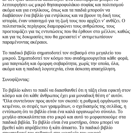
λειτουργήσει ως μικρό θησαυροφυλάκιο σοφίας και πολιτισμού
ακόμα και για ενηλίκους, όπως και τα παιδιά μπορούν να
διαβάσουν ένα βιβλίο για ενηλίκους και να βρουν τη δική τους
ιστορία, έναν υπαινιγμό για τη ζωή τους που αρχίζει ν’ ανθίζει. Ο
πολιτιστικός περίγυρος διαμορφώνει τους ανθρώπους, τους
προετοιμάζει για τις εντυπώσεις που θα έρθουν στο μέλλον, καθώς
και για τις δοκιμασίες που θα χρειαστεί ν’ αντιμετωπίσουν
παραμένοντας ακέραιοι.
Το παιδικό βιβλίο σηματοδοτεί τον σεβασμό στο μεγαλείο του
μικρού. Σηματοδοτεί τον κόσμο που αναδημιουργείται κάθε φορά,
μια παιγνιώδη και όμορφη σοβαρότητα, χωρίς την οποία, όλα,
ακόμα και η παιδική λογοτεχνία, είναι άσκοπη απασχόληση.
Συνοψίζοντας:
Το βιβλίο κάνει το παιδί να διαισθανθεί ότι η τάξη είναι εφικτή στον
κόσμο και ότι κάθε άνθρωπος έχει μια μοναδική θέση σ’ αυτόν.
‘Όλα συντείνουν προς αυτόν τον σκοπό: η ρυθμική οργάνωση του
κειμένου, οι σειρές των γραμμάτων, ο σχεδιασμός της σελίδας, η
εντύπωση ότι το βιβλίο είναι ένα καλά οργανωμένο σύνολο. Το
μεγάλο αποκαλύπτεται στο μικρό και αυτό το μορφοποιούμε στα
παιδικά βιβλία. Το βιβλίο είναι ένα μυστήριο, όπου μπορεί να
βρεθεί κάτι απρόβλεπτο ή κάτι άπιαστο. Το παιδικό βιβλίο
σηματοδοτεί τον σεβασμό στο μεγαλείο του μικρού.