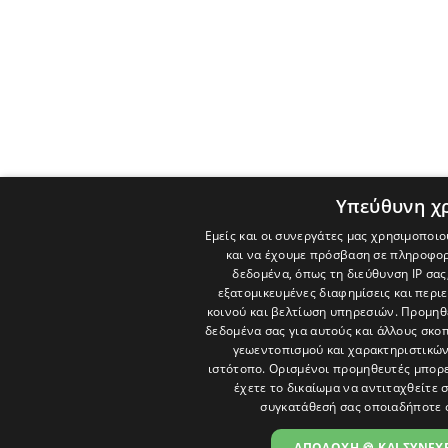
Υπεύθυνη χ
Εμείς και οι συνεργάτες μας χρησιμοποιο
και να έχουμε πρόσβαση σε πληροφορ
δεδομένα, όπως τη διεύθυνση IP σας
εξατομικευμένες διαφημίσεις και περι
κοινού και βελτίωση υπηρεσιών.
Προμηθε
δεδομένα σας για αυτούς και άλλους σκ
γεωεντοπισμού και χαρακτηριστικών 
ιστότοπο. Ορισμένοι προμηθευτές μπορε
έχετε το δικαίωμα να αντιταχθείτε 
συγκατάθεσή σας οποιαδήποτε 
ΑΠΟΔΟΧΗ 🍪 ΚΑΙ ΣΥΝΕΧΕ