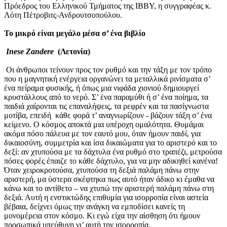
Πρόεδρος του Ελληνικού Τμήματος της ΙΒΒΥ, η συγγραφέας κ.
Λότη Πέτροβιτς-Ανδρουτσοπούλου.
Το μικρό είναι μεγάλο μέσα σ’ ένα βιβλίο
Inese
Zandere
(Λετονία)
Οι άνθρωποι τείνουν προς τον ρυθμό και την τάξη με τον τρόπο
που η μαγνητική ενέργεια οργανώνει τα μεταλλικά ρινίσματα σ’
ένα πείραμα φυσικής, ή όπως μια νιφάδα χιονιού δημιουργεί
κρυστάλλους από το νερό. Σ’ ένα παραμύθι ή σ’ ένα ποίημα, τα
παιδιά χαίρονται τις επαναλήψεις, τα ρεφρέν και τα πασίγνωστα
μοτίβα, επειδή κάθε φορά τ’ αναγνωρίζουν - βάζουν τάξη σ’ ένα
κείμενο. Ο κόσμος αποκτά μια υπέροχη ομαλότητα. Θυμάμαι
ακόμα πόσο πάλευα με τον εαυτό μου, όταν ήμουν παιδί, για
δικαιοσύνη, συμμετρία και ίσα δικαιώματα για το αριστερό και το
δεξί: αν χτυπούσα με τα δάχτυλα ένα ρυθμό στο τραπέζι, μετρούσα
πόσες φορές έπαιζε το κάθε δάχτυλο, για να μην αδικηθεί κανένα!
Όταν χειροκροτούσα, χτυπούσα τη δεξιά παλάμη πάνω στην
αριστερή, μα ύστερα σκέφτηκα πως αυτό ήταν άδικο κι έμαθα να
κάνω και το αντίθετο – να χτυπώ την αριστερή παλάμη πάνω στη
δεξιά. Αυτή η ενστικτώδης επιθυμία για ισορροπία είναι αστεία
βέβαια, δείχνει όμως την ανάγκη να εμποδίσει κανείς τη
μονομέρεια στον κόσμο. Κι εγώ είχα την αίσθηση ότι ήμουν
προσωπικά υπεύθυνη γι’ αυτή την ισορροπία.