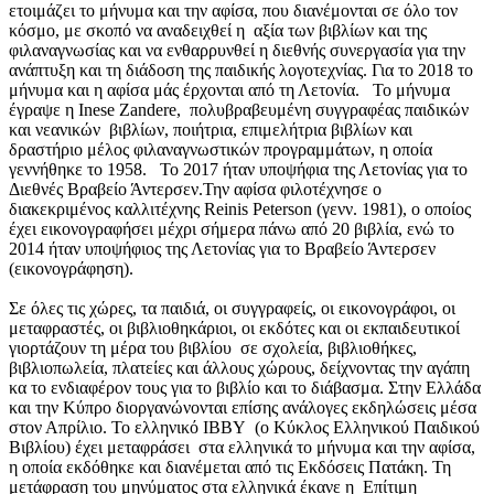
ετοιμάζει το μήνυμα και την αφίσα, που διανέμονται σε όλο τον
κόσμο, με σκοπό να αναδειχθεί η αξία των βιβλίων και της
φιλαναγνωσίας και να ενθαρρυνθεί η διεθνής συνεργασία για την
ανάπτυξη και τη διάδοση της παιδικής λογοτεχνίας. Για το 2018 το
μήνυμα και η αφίσα μάς έρχονται από τη Λετονία. Το μήνυμα
έγραψε η Inese Zandere, πολυβραβευμένη συγγραφέας παιδικών
και νεανικών βιβλίων, ποιήτρια, επιμελήτρια βιβλίων και
δραστήριο μέλος φιλαναγνωστικών προγραμμάτων, η οποία
γεννήθηκε το 1958. Το 2017 ήταν υποψήφια της Λετονίας για το
Διεθνές Βραβείο Άντερσεν.Την αφίσα φιλοτέχνησε ο
διακεκριμένος καλλιτέχνης Reinis Peterson (γενν. 1981), ο οποίος
έχει εικονογραφήσει μέχρι σήμερα πάνω από 20 βιβλία, ενώ το
2014 ήταν υποψήφιος της Λετονίας για το Βραβείο Άντερσεν
(εικονογράφηση).
Σε όλες τις χώρες, τα παιδιά, οι συγγραφείς, οι εικονογράφοι, οι
μεταφραστές, οι βιβλιοθηκάριοι, οι εκδότες και οι εκπαιδευτικοί
γιορτάζουν τη μέρα του βιβλίου σε σχολεία, βιβλιοθήκες,
βιβλιοπωλεία, πλατείες και άλλους χώρους, δείχνοντας την αγάπη
κα το ενδιαφέρον τους για το βιβλίο και το διάβασμα. Στην Ελλάδα
και την Κύπρο διοργανώνονται επίσης ανάλογες εκδηλώσεις μέσα
στον Απρίλιο. Το ελληνικό ΙΒΒΥ (ο Κύκλος Ελληνικού Παιδικού
Βιβλίου) έχει μεταφράσει στα ελληνικά το μήνυμα και την αφίσα,
η οποία εκδόθηκε και διανέμεται από τις Εκδόσεις Πατάκη. Τη
μετάφραση του μηνύματος στα ελληνικά έκανε η Επίτιμη