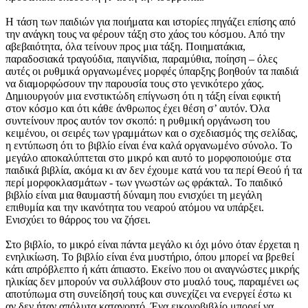
Η τάση των παιδιών για ποιήματα και ιστορίες πηγάζει επίσης από
την ανάγκη τους να φέρουν τάξη στο χάος του κόσμου. Από την
αβεβαιότητα, όλα τείνουν προς μια τάξη. Ποιηματάκια,
παραδοσιακά τραγούδια, παιγνίδια, παραμύθια, ποίηση – όλες
αυτές οι ρυθμικά οργανωμένες μορφές ύπαρξης βοηθούν τα παιδιά
να διαμορφώσουν την παρουσία τους στο γενικότερο χάος.
Δημιουργούν μια ενστικτώδη επίγνωση ότι η τάξη είναι εφικτή
στον κόσμο και ότι κάθε άνθρωπος έχει θέση σ’ αυτόν. Όλα
συντείνουν προς αυτόν τον σκοπό: η ρυθμική οργάνωση του
κειμένου, οι σειρές των γραμμάτων και ο σχεδιασμός της σελίδας,
η εντύπωση ότι το βιβλίο είναι ένα καλά οργανωμένο σύνολο. Το
μεγάλο αποκαλύπτεται στο μικρό και αυτό το μορφοποιούμε στα
παιδικά βιβλία, ακόμα κι αν δεν έχουμε κατά νου τα περί Θεού ή τα
περί μορφοκλασμάτων - των γνωστών ως φράκταλ. Το παιδικό
βιβλίο είναι μια θαυμαστή δύναμη που ενισχύει τη μεγάλη
επιθυμία και την ικανότητα του νεαρού ατόμου να υπάρξει.
Ενισχύει το θάρρος του να ζήσει.
Στο βιβλίο, το μικρό είναι πάντα μεγάλο κι όχι μόνο όταν έρχεται η
ενηλικίωση. Το βιβλίο είναι ένα μυστήριο, όπου μπορεί να βρεθεί
κάτι απρόβλεπτο ή κάτι άπιαστο. Εκείνο που οι αναγνώστες μικρής
ηλικίας δεν μπορούν να συλλάβουν στο μυαλό τους, παραμένει ως
αποτύπωμα στη συνείδησή τους και συνεχίζει να ενεργεί έστω κι
αν δεν ήταν απόλυτα κατανοητό. Ένα εικονοβιβλίο μπορεί να