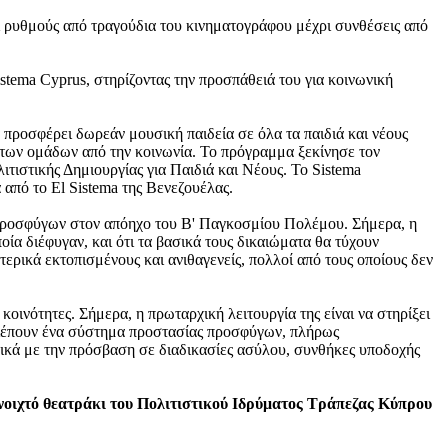
ι ρυθμούς από τραγούδια του κινηματογράφου μέχρι συνθέσεις από
Sistema Cyprus, στηρίζοντας την προσπάθειά του για κοινωνική
 προσφέρει δωρεάν μουσική παιδεία σε όλα τα παιδιά και νέους
των ομάδων από την κοινωνία. Το πρόγραμμα ξεκίνησε τον
ιστικής Δημιουργίας για Παιδιά και Νέους. To Sistema
 από το El Sistema της Βενεζουέλας.
 προσφύγων στον απόηχο του Β' Παγκοσμίου Πολέμου. Σήμερα, η
οία διέφυγαν, και ότι τα βασικά τους δικαιώματα θα τύχουν
ρικά εκτοπισμένους και ανιθαγενείς, πολλοί από τους οποίους δεν
οινότητες. Σήμερα, η πρωταρχική λειτουργία της είναι να στηρίξει
 διέπουν ένα σύστημα προστασίας προσφύγων, πλήρως
ρικά με την πρόσβαση σε διαδικασίες ασύλου, συνθήκες υποδοχής
νοιχτό θεατράκι του Πολιτιστικού Ιδρύματος Τράπεζας Κύπρου