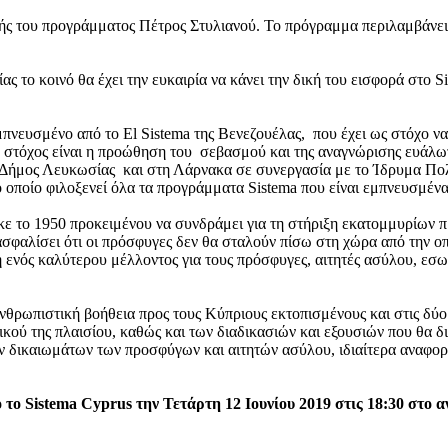
ντής του προγράμματος Πέτρος Στυλιανού. Το πρόγραμμα περιλαμβάνε
ίας το κοινό θα έχει την ευκαιρία να κάνει την δική του εισφορά στο 
νευσμένο από το El Sistema της Βενεζουέλας, που έχει ως στόχο να
 στόχος είναι η προώθηση του σεβασμού και της αναγνώρισης ευάλω
Δήμος Λευκωσίας και στη Λάρνακα σε συνεργασία με το Ίδρυμα Πολιτ
ο οποίο φιλοξενεί όλα τα προγράμματα Sistema που είναι εμπνευσμένα
ε το 1950 προκειμένου να συνδράμει για τη στήριξη εκατομμυρίων
ιασφαλίσει ότι οι πρόσφυγες δεν θα σταλούν πίσω στη χώρα από την οπ
νός καλύτερου μέλλοντος για τους πρόσφυγες, αιτητές ασύλου, εσωτε
νθρωπιστική βοήθεια προς τους Κύπριους εκτοπισμένους και στις δύο κ
ικού της πλαισίου, καθώς και των διαδικασιών και εξουσιών που θα
ων δικαιωμάτων των προσφύγων και αιτητών ασύλου, ιδιαίτερα αναφο
 Sistema Cyprus την Τετάρτη 12 Ιουνίου 2019 στις 18:30 στο α