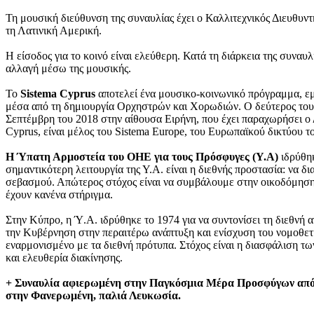
Τη μουσική διεύθυνση της συναυλίας έχει ο Καλλιτεχνικός Διευθυ
τη Λατινική Αμερική.
Η είσοδος για το κοινό είναι ελεύθερη. Κατά τη διάρκεια της συναυλ
αλλαγή μέσω της μουσικής.
Το
Sistema
Cyprus
αποτελεί ένα μουσικο-κοινωνικό πρόγραμμα, εμπ
μέσα από τη δημιουργία Ορχηστρών και Χορωδιών. Ο δεύτερος του
Σεπτέμβρη του 2018 στην αίθουσα Ειρήνη, που έχει παραχωρήσει ο 
Cyprus, είναι μέλος του Sistema Europe, του Ευρωπαϊκού δικτύου τ
Η Ύπατη Αρμοστεία του ΟΗΕ για τους Πρόσφυγες (Υ.Α)
ιδρύθηκ
σημαντικότερη λειτουργία της Υ.Α. είναι η διεθνής προστασία: να δ
σεβασμού. Απώτερος στόχος είναι να συμβάλουμε στην οικοδόμηση ε
έχουν κανένα στήριγμα.
Στην Κύπρο, η Ύ.Α. ιδρύθηκε το 1974 για να συντονίσει τη διεθνή α
την Κυβέρνηση στην περαιτέρω ανάπτυξη και ενίσχυση του νομοθετ
εναρμονισμένο με τα διεθνή πρότυπα. Στόχος είναι η διασφάλιση τ
και ελευθερία διακίνησης.
+ Συναυλία αφιερωμένη στην Παγκόσμια Μέρα Προσφύγων από το
στην Φανερωμένη, παλιά Λευκωσία.