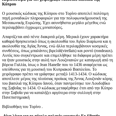
Κύπρου
Ο μουσικός κώδικας της Κύπρου στο Τορίνο αποτελεί πολύτιμη
πηγή μοναδικών πληροφοριών για την πολυφωνικήμουσική της
Μεσαιωνικής Ευρώπης. Έχει ασυνήθιστα μεγάλο μέγεθος ενώ
περιλαμβάνει έγχρωμες μινιατούρες.
Απαρτίζεται από πέντε διακριτά μέρη. Μερικά έχουν χαρακτήρα
καθαρά θρησκευτικό όπως η ακολουθία του Αγίου Ιλαρίωνα και η
ακολουθία της Αγίας Άννας, ενώ άλλα περιλαμβάνουν κοσμικές
συνθέσεις, όπως μπαλάντες βιρελάϊ(virellais) και ροντό (rondeaux).
Αυτός που συγκέντρωσε και επιμελήθηκε τα διάφορα μέρη πρέπει
να ήταν μουσικός στην αυλή των Λουζινιανών με καταγωγή από τη
βόρεια Γαλλία, ίσως ο Jean Hanelle που το 1436 αναφέρεται ως
υπεύθυνος για τη μουσική του Κυπριακού Βασιλείου. Το
χειρόγραφο πρέπει να γράφτηκε μεταξύ 1413-1434. Ο κώδικας
αποτέλεσε μέρος της πλούσιας προίκας της Άννας Λουζινιάν κόρης
του βασιλιά της Κύπρου Ιανού, όταν παντρεύτηκε τον Λουδοβίκο
της Σαβοΐας το 1434. Ο κώδικας μεταφέρθηκε έτσι από την Κύπρο
στην Σαβοΐα για να καταλήξει αργότερα στην συλλογή στην
Πανεπιστημιακή
Βιβλιοθήκη του Τορίνο .
Λίγα λόγια για το σύνολο παλαιάς μουσικής
Ex
Silentio