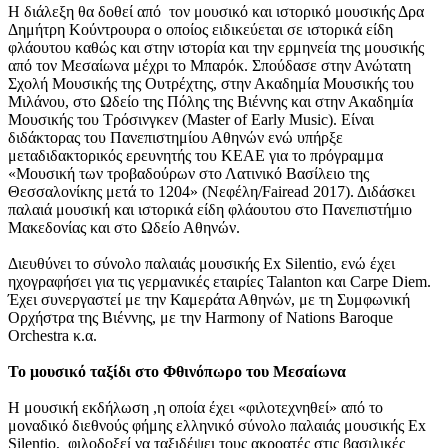
Η διάλεξη θα δοθεί από τον μουσικό και ιστορικό μουσικής Δρα
Δημήτρη Κούντρουρα ο οποίος ειδικεύεται σε ιστορικά είδη
φλάουτου καθώς και στην ιστορία και την ερμηνεία της μουσικής
από τον Μεσαίωνα μέχρι το Μπαρόκ. Σπούδασε στην Ανώτατη
Σχολή Μουσικής της Ουτρέχτης, στην Ακαδημία Μουσικής του
Μιλάνου, στο Ωδείο της Πόλης της Βιέννης και στην Ακαδημία
Μουσικής του Τρόσινγκεν (Master of Early Music). Είναι
διδάκτορας του Πανεπιστημίου Αθηνών ενώ υπήρξε
μεταδιδακτορικός ερευνητής του ΚΕΑΕ για το πρόγραμμα
«Μουσική των τροβαδούρων στο Λατινικό Βασίλειο της
Θεσσαλονίκης μετά το 1204» (Νεφέλη/Fairead 2017). Διδάσκει
παλαιά μουσική και ιστορικά είδη φλάουτου στο Πανεπιστήμιο
Μακεδονίας και στο Ωδείο Αθηνών.
Διευθύνει το σύνολο παλαιάς μουσικής Ex Silentio, ενώ έχει
ηχογραφήσει για τις γερμανικές εταιρίες Talanton και Carpe Diem.
Έχει συνεργαστεί με την Καμεράτα Αθηνών, με τη Συμφωνική
Ορχήστρα της Βιέννης, με την Harmony of Nations Baroque
Orchestra κ.α.
Το μουσικό ταξίδι στο Φθινόπωρο του Μεσαίωνα
Η μουσική εκδήλωση ,η οποία έχει «φιλοτεχνηθεί» από το
μοναδικό διεθνούς φήμης ελληνικό σύνολο παλαιάς μουσικής Ex
Silentio, φιλοδοξεί να ταξιδέψει τους ακροατές στις βασιλικές