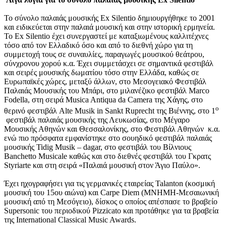
To σύνολο παλαιάς μουσικής Ex Silentio δημιουργήθηκε το 2001
και ειδικεύεται στην παλαιά μουσική και στην ιστορική ερμηνεία.
Το Ex Silentio έχει συνεργαστεί με καταξιωμένους καλλιτέχνες
τόσο από τον Ελλαδικό όσο και από το διεθνή χώρο για τη
συμμετοχή τους σε συναυλίες, παραγωγές μουσικού θεάτρου,
σύνχρονου χορού κ.α. Έχει συμμετάσχει σε σημαντικά φεστιβάλ
και σειρές μουσικής δωματίου τόσο στην Ελλάδα, καθώς σε
Ευρωπαϊκές χώρες, μεταξύ άλλων, στο Μεσογειακό Φεστιβάλ
Παλαιάς Μουσικής του Μπάρι, στο μιλανέζικο φεστιβάλ Marco
Fodella, στη σειρά Musica Antiqua da Camera της Χάγης, στο
ο
θερινό φεστιβάλ Alte Musik in Sankt Ruprecht της Βιέννης, στο 1
φεστιβάλ παλαιάς μουσικής της Λευκωσίας, στο Μέγαρο
Μουσικής Αθηνών και Θεσσαλονίκης, στο Φεστιβάλ Αθηνών κ.α.
ενώ πιο πρόσφατα εμφανίστηκε στο σουηδικό φεστιβάλ παλαιάς
μουσικής Tidig Musik – dagar, στο φεστιβάλ του Βίλνιους
Banchetto Musicale καθώς και στο διεθνές φεστιβάλ του Γκρατς
Styriarte και στη σειρά «Παλαιά μουσική στον Άγιο Παύλο».
Έχει ηχογραφήσει για τις γερμανικές εταιρείας Talanton (κοσμική
μουσική του 15ου αιώνα) και Carpe Diem (ΜΝΗΜΗ-Μεσαιωνική
μουσική από τη Μεσόγειο), δίσκος ο οποίος απέσπασε το βραβείο
Supersonic του περιοδικού Pizzicato και προτάθηκε για τα βραβεία
της International Classical Music Awards.