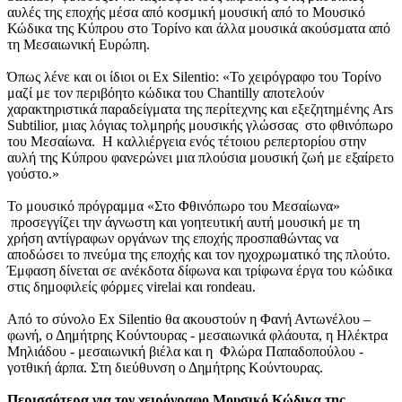
αυλές της εποχής μέσα από κοσμική μουσική από το Μουσικό
Κώδικα της Κύπρου στο Τορίνο και άλλα μουσικά ακούσματα από
τη Μεσαιωνική Ευρώπη.
Όπως λένε και οι ίδιοι οι Ex Silentio: «Το χειρόγραφο του Τορίνο
μαζί με τον περιβόητο κώδικα του Chantilly αποτελούν
χαρακτηριστικά παραδείγματα της περίτεχνης και εξεζητημένης Ars
Subtilior, μιας λόγιας τολμηρής μουσικής γλώσσας στο φθινόπωρο
του Μεσαίωνα. Η καλλιέργεια ενός τέτοιου ρεπερτορίου στην
αυλή της Κύπρου φανερώνει μια πλούσια μουσική ζωή με εξαίρετο
γούστο.»
Το μουσικό πρόγραμμα «Στο Φθινόπωρο του Μεσαίωνα»
προσεγγίζει την άγνωστη και γοητευτική αυτή μουσική με τη
χρήση αντίγραφων οργάνων της εποχής προσπαθώντας να
αποδώσει το πνεύμα της εποχής και τον ηχοχρωματικό της πλούτο.
Έμφαση δίνεται σε ανέκδοτα δίφωνα και τρίφωνα έργα του κώδικα
στις δημοφιλείς φόρμες virelai και rondeau.
Από το σύνολο Ex Silentio θα ακουστούν η Φανή Αντωνέλου –
φωνή, ο Δημήτρης Κούντουρας - μεσαιωνικά φλάουτα, η Ηλέκτρα
Μηλιάδου - μεσαιωνική βιέλα και η Φλώρα Παπαδοπούλου -
γοτθική άρπα. Στη διεύθυνση ο Δημήτρης Κούντουρας.
Περισσότερα για τον χειρόγραφο Μουσικό Κώδικα της