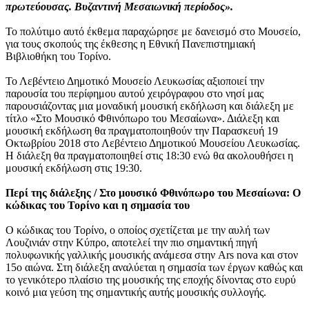
πρωτεύουσας. Βυζαντινή Μεσαιωνική περίοδος».
Το πολύτιμο αυτό έκθεμα παραχώρησε με δανεισμό στο Μουσείο,
για τους σκοπούς της έκθεσης η Εθνική Πανεπιστημιακή
Βιβλιοθήκη του Τορίνο.
Το Λεβέντειο Δημοτικό Μουσείο Λευκωσίας αξιοποιεί την
παρουσία του περίφημου αυτού χειρόγραφου στο νησί μας
παρουσιάζοντας μια μοναδική μουσική εκδήλωση και διάλεξη με
τίτλο «Στο Μουσικό Φθινόπωρο του Μεσαίωνα». Διάλεξη και
μουσική εκδήλωση θα πραγματοποιηθούν την Παρασκευή 19
Οκτωβρίου 2018 στο Λεβέντειο Δημοτικού Μουσείου Λευκωσίας.
Η διάλεξη θα πραγματοποιηθεί στις 18:30 ενώ θα ακολουθήσει η
μουσική εκδήλωση στις 19:30.
Περί της διάλεξης / Στο μουσικό Φθινόπωρο του Μεσαίωνα: Ο
κώδικας του Τορίνο και η σημασία του
Ο κώδικας του Τορίνο, ο οποίος σχετίζεται με την αυλή των
Λουζινιάν στην Κύπρο, αποτελεί την πιο σημαντική πηγή
πολυφωνικής γαλλικής μουσικής ανάμεσα στην Ars nova και στον
15ο αιώνα. Στη διάλεξη αναλύεται η σημασία των έργων καθώς και
το γενικότερο πλαίσιο της μουσικής της εποχής δίνοντας στο ευρύ
κοινό μια γεύση της σημαντικής αυτής μουσικής συλλογής.