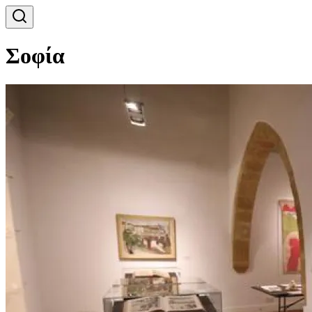
Σοφία