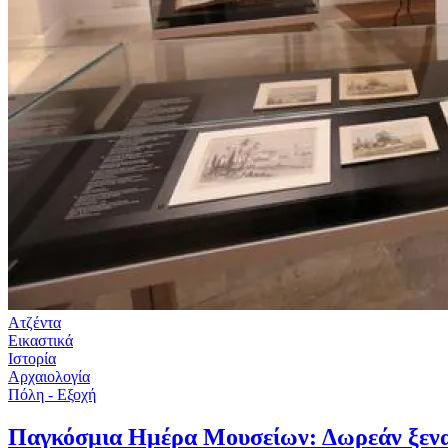
Ατζέντα
Εικαστικά
Ιστορία
Αρχαιολογία
Πόλη - Εξοχή
Παγκόσμια Ημέρα Μουσείων: Δωρεάν ξενα