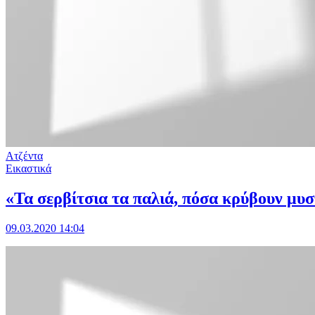
Ατζέντα
Εικαστικά
«Τα σερβίτσια τα παλιά, πόσα κρύβουν μυ
09.03.2020 14:04