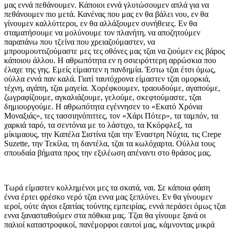
μας εννά πεθάνουμεν. Κάποιοι εννά γλυτώσουμεν απλά για να
πεθάνουμεν πιο μετά. Κανένας που μας εν θα βάλει νου, εν θα
γίνουμεν καλλύττεροι, εν θα αλλάξουμεν συνήθειες. Εν θα
σταματήσουμε να μολύνουμε τον πλανήτη, να αποζητούμεν
παραπάνω που τζείνα που χρειαζούμαστεν, να
μπρουμουττιζούμαστε μες τες οθόνες μας τζαι να ζιούμεν εις βάρος
κάποιου άλλου. Η αθρωπότητα εν η σσιειρόττερη αρρώσκια που
έλαχε της γης. Εμείς είμαστεν η πανδημία. Έστω τζαι έτσι όμως,
ούλλα εννά παν καλά. Γιατί ταυτόχρονα είμαστεν τζαι ομορκιά,
τέχνη, αγάπη, τζαι μαγεία. Χορέφκουμεν, τραουδούμε, αγαπούμε,
ζωγραφίζουμε, αγκαλιάζουμε, γελούμε, σκεφτούμαστε, τζαι
δημιουργούμε. Η αθρωπότητα εγέννησεν το «Εκατό Χρόνια
Μοναξιάς», τες τασσιηνόπιττες, τον «Χάρι Πότερ», τα ταμπόν, τα
χαρκιά ταρό, τα σεντόνια με το λάστιχο, τα Κκόρφλεξ, τα
μίκιμαους, την Καπέλα Σιστίνα τζαι την Έναστρη Νύχτα, τις Crepe
Suzette, την Τεκίλα, τη δαντέλα, τζαι τα κωλόχαρτα. Ούλλα τους
σπουδαία βήματα προς την εξιλέωση απέναντι στο θράσος μας.
Τωρά είμαστεν κολλημένοι μες τα σκατά, ναι. Σε κάποια φάση
έννα έρτει φρέσκο νερό τζαι εννα μας ξεπλύνει. Εν θα γίνουμεν
ιεροί, ούτε άγιοι εξαιτίας τούντης εμπειρίας, εννά περάσει όμως τζαι
εννα ξανασταθούμεν στα πόθκια μας. Τζαι θα γίνουμε ξανά οι
παλιοί καταστροφικοί, πανέμορφοι εαυτοί μας, κάμνοντας μικρά