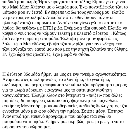
τα δικά μου μωρά; Ήρτεν πραγματικά το τέλος; Είμαι εγώ η γενιά
του Mad Max; Χτέρνει με ο λαιμός μου. Έχω πονοτζιέφαλο τζαι το
μέτωπο μου εν ζεστό. Εν έπρεπε να δω τους γονιούς μου, ελπίζω
να μεν τους εκόλλησα. Λαλούσιν ότι πεθανίσκουν μόνον οι
ηλικιωμένοι τζι οι άρρωστοι. Αν τύχει να γίνω
εγώ
το στατιστικό
λάθος, θα πεθάνω με ΕΤΣΙ ρίζα. Εγέμωσα τζαι σπυρκά. Ελπίζω να
κόψει ο νους τους να κάμουν τελετή με κλειστό φέρετρο». Κάπως
έτσι επήεν η πρώτη εφτομάδα. Έκλαψα μόνο μιαν φορά όπως
λαλεί τζι ο Μακεδόνας, έβαψα τζαι την ρίζα, για παν ενδεχόμενο
τζαι εσύναξα τον εαυτό μου που μες την πηχτή ζαλατίνα της θλίψης.
Εν έχω ώρα για ζαλατίνες, έχω μωρά να σάσω.
Η δεύτερη βδομάδα ήβρεν με μες σε ένα πνεύμα αγωνιστικότητας.
Ανάμεσα στες απολυμάνσεις, το πλυντήριο, στεγνωτήριο,
σιδέρωμα, μαείρεμα, αποφάσισα να κάμω τζαι πρόγραμμα ημέρας
για τα μωρά πέρκιμον εισαγάγω μες το σπίτι μιαν αίσθηση
κανονικότητας. Έλεγξα λλίον στο ίντερνετ τι «παίζει» που άλλες
μαμάδες: δημιουργικές κατασκευές, ψυχοκινητικά παιχνίθκια,
ασκήσεις Μοντεσόρι, μουσικοθεραπεία, παιδικός διαλογισμός τζαι
εννοείται μόνο μια ώρα οθόνη την ημέρα. Σσιέσε μέσα. Έστησα
έναν απλό τζαι ταπεινό πρόγραμμα που ακόμα τζαι εγώ θα
μπορούσα να τηρήσω. Επήρεν μας ακριβώς τρεις μέρες για να το
σύρουμεν του νώμου μας.