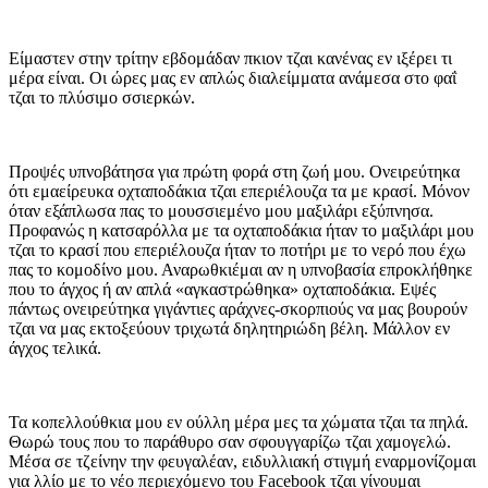
Είμαστεν στην τρίτην εβδομάδαν πκιον τζαι κανένας εν ιξέρει τι
μέρα είναι. Οι ώρες μας εν απλώς διαλείμματα ανάμεσα στο φαΐ
τζαι το πλύσιμο σσιερκών.
Προψές υπνοβάτησα για πρώτη φορά στη ζωή μου. Ονειρεύτηκα
ότι εμαείρευκα οχταποδάκια τζαι επεριέλουζα τα με κρασί. Μόνον
όταν εξάπλωσα πας το μουσσιεμένο μου μαξιλάρι εξύπνησα.
Προφανώς η κατσαρόλλα με τα οχταποδάκια ήταν το μαξιλάρι μου
τζαι το κρασί που επεριέλουζα ήταν το ποτήρι με το νερό που έχω
πας το κομοδίνο μου. Αναρωθκιέμαι αν η υπνοβασία επροκλήθηκε
που το άγχος ή αν απλά «αγκαστρώθηκα» οχταποδάκια. Εψές
πάντως ονειρεύτηκα γιγάντιες αράχνες-σκορπιούς να μας βουρούν
τζαι να μας εκτοξεύουν τριχωτά δηλητηριώδη βέλη. Μάλλον εν
άγχος τελικά.
Τα κοπελλούθκια μου εν ούλλη μέρα μες τα χώματα τζαι τα πηλά.
Θωρώ τους που το παράθυρο σαν σφουγγαρίζω τζαι χαμογελώ.
Μέσα σε τζείνην την φευγαλέαν, ειδυλλιακή στιγμή εναρμονίζομαι
για λλίο με το νέο περιεχόμενο του Facebook τζαι γίνουμαι