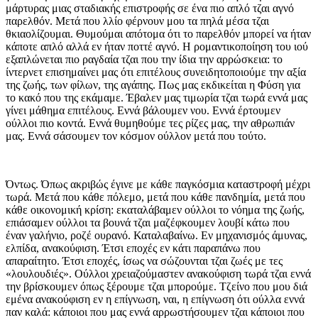
μάρτυρας μιας σταδιακής επιστροφής σε ένα πιο απλό τζαι αγνό
παρελθόν. Μετά που λλίο φέρνουν μου τα πηλά μέσα τζαι
θκιαολίζουμαι. Θυμούμαι απότομα ότι το παρελθόν μπορεί να ήταν
κάποτε απλό αλλά εν ήταν ποττέ αγνό. Η ρομαντικοποίηση του ιού
εξαπλώνεται πιο ραγδαία τζαι που την ίδια την αρρώσκεια: το
ίντερνετ επισημαίνει μας ότι επιτέλους συνειδητοποιούμε την αξία
της ζωής, των φίλων, της αγάπης. Πως μας εκδικείται η Φύση για
το κακό που της εκάμαμε. Έβαλεν μας τιμωρία τζαι τωρά εννά μας
γίνει μάθημα επιτέλους. Εννά βάλουμεν νου. Εννά έρτουμεν
ούλλοι πιο κοντά. Εννά θυμηθούμε τες ρίζες μας, την αθρωπιάν
μας. Εννά σάσουμεν τον κόσμον ούλλον μετά που τούτο.
Όντως. Όπως ακριβώς έγινε με κάθε παγκόσμια καταστροφή μέχρι
τωρά. Μετά που κάθε πόλεμο, μετά που κάθε πανδημία, μετά που
κάθε οικονομική κρίση: εκαταλάβαμεν ούλλοι το νόημα της ζωής,
επιάσαμεν ούλλοι τα βουνά τζαι μαζέφκουμεν λουβί κάτω που
έναν γαλήνιο, ροζέ ουρανό. Καταλαβαίνω. Εν μηχανισμός άμυνας,
ελπίδα, ανακούφιση. Έτσι εποχές εν κάτι παραπάνω που
απαραίτητο. Έτσι εποχές, ίσως να σώζουνται τζαι ζωές με τες
«λουλουδιές». Ούλλοι χρειαζούμαστεν ανακούφιση τωρά τζαι εννά
την βρίσκουμεν όπως ξέρουμε τζαι μπορούμε. Τζείνο που μου διά
εμένα ανακούφιση εν η επίγνωση, ναι, η επίγνωση ότι ούλλα εννά
παν καλά: κάποιοι που μας εννά αρρωστήσουμεν τζαι κάποιοι που