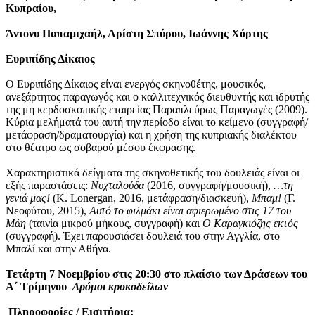
Κυπραίου,
Άντονυ Παπαμιχαήλ, Αρίστη Σπύρου, Ιωάννης Χόρτης
Ευριπίδης Δίκαιος
Ο Ευριπίδης Δίκαιος είναι ενεργός σκηνοθέτης, μουσικός,
ανεξάρτητος παραγωγός και ο καλλιτεχνικός διευθυντής και ιδρυτής
της μη κερδοσκοπικής εταιρείας Παραπλεύρως Παραγωγές (2009).
Κύρια μελήματά του αυτή την περίοδο είναι το κείμενο (συγγραφή/
μετάφραση/δραματουργία) και η χρήση της κυπριακής διαλέκτου
στο θέατρο ως σοβαρού μέσου έκφρασης.
Χαρακτηριστικά δείγματα της σκηνοθετικής του δουλειάς είναι οι
εξής παραστάσεις:
Νυχταλούδα
(2016, συγγραφή/μουσική),
…τη
γενιά μας!
(K. Lonergan, 2016, μετάφραση/διασκευή),
Μπαμ!
(Γ.
Νεοφύτου, 2015),
Αυτό το φιλμάκι είναι αφιερωμένο στις 17 του
Μάη
(ταινία μικρού μήκους, συγγραφή) και
Ο Καραγκιόζης εκτός
(συγγραφή). Έχει παρουσιάσει δουλειά του στην Αγγλία, στο
Μπαλί και στην Αθήνα.
Τετάρτη 7 Νοεμβρίου στις 20:30
στο πλαίσιο των Δράσεων του
Α΄ Τρίμηνου
Δρόμοι κροκοδείλων
Πληροφορίες / Εισιτήρια: