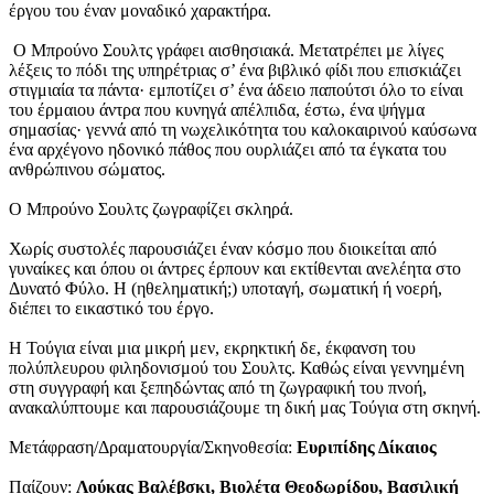
έργου του έναν μοναδικό χαρακτήρα.
Ο Μπρούνο Σουλτς γράφει αισθησιακά. Μετατρέπει με λίγες
λέξεις το πόδι της υπηρέτριας σ’ ένα βιβλικό φίδι που επισκιάζει
στιγμιαία τα πάντα· εμποτίζει σ’ ένα άδειο παπούτσι όλο το είναι
του έρμαιου άντρα που κυνηγά απέλπιδα, έστω, ένα ψήγμα
σημασίας· γεννά από τη νωχελικότητα του καλοκαιρινού καύσωνα
ένα αρχέγονο ηδονικό πάθος που ουρλιάζει από τα έγκατα του
ανθρώπινου σώματος.
Ο Μπρούνο Σουλτς ζωγραφίζει σκληρά.
Χωρίς συστολές παρουσιάζει έναν κόσμο που διοικείται από
γυναίκες και όπου οι άντρες έρπουν και εκτίθενται ανελέητα στο
Δυνατό Φύλο. Η (ηθεληματική;) υποταγή, σωματική ή νοερή,
διέπει το εικαστικό του έργο.
Η Τούγια είναι μια μικρή μεν, εκρηκτική δε, έκφανση του
πολύπλευρου φιληδονισμού του Σουλτς. Καθώς είναι γεννημένη
στη συγγραφή και ξεπηδώντας από τη ζωγραφική του πνοή,
ανακαλύπτουμε και παρουσιάζουμε τη δική μας Τούγια στη σκηνή.
Μετάφραση/Δραματουργία/Σκηνοθεσία:
Ευριπίδης Δίκαιος
Παίζουν:
Λούκας Βαλέβσκι, Βιολέτα Θεοδωρίδου, Βασιλική