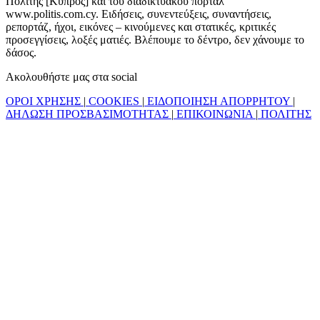
Πολίτης [Κύπρος] και του διαδικτυακού πόρταλ
www.politis.com.cy. Ειδήσεις, συνεντεύξεις, συναντήσεις,
ρεπορτάζ, ήχοι, εικόνες – κινούμενες και στατικές, κριτικές
προσεγγίσεις, λοξές ματιές. Βλέπουμε το δέντρο, δεν χάνουμε το
δάσος.
Ακολουθήστε μας στα social
ΟΡΟΙ ΧΡΗΣΗΣ
|
COOKIES
|
ΕΙΔΟΠΟΙΗΣΗ ΑΠΟΡΡΗΤΟΥ
|
ΔΗΛΩΣΗ ΠΡΟΣΒΑΣΙΜΟΤΗΤΑΣ
|
ΕΠΙΚΟΙΝΩΝΙΑ
|
ΠΟΛΙΤΗΣ