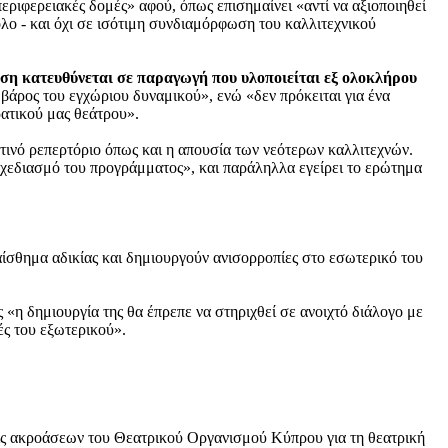
εριφερειακές δομές» αφού, όπως επισημαίνει «α
ντί να αξιοποιηθεί
όλο - και όχι σε ισότιμη συνδιαμόρφωση του καλλιτεχνικού
ση κατευθύνεται σε παραγωγή που υλοποιείται εξ ολοκλήρου
ς βάρος του εγχώριου δυναμικού», ενώ «
δεν πρόκειται για ένα
ρατικού μας θεάτρου».
τινό ρεπερτόριο όπως και η απουσία των νεότερων καλλιτεχνών.
σχεδιασμό του προγράμματος», και παράληλλα εγείρει το ερώτημα
αίσθημα αδικίας και δημιουργούν ανισορροπίες στο εσωτερικό του
«η δημιουργία της θα έπρεπε να στηριχθεί σε ανοιχτό διάλογο με
ές του εξωτερικού».
ις ακροάσεων του Θεατρικού Οργανισμού Κύπρου για τη θεατρική