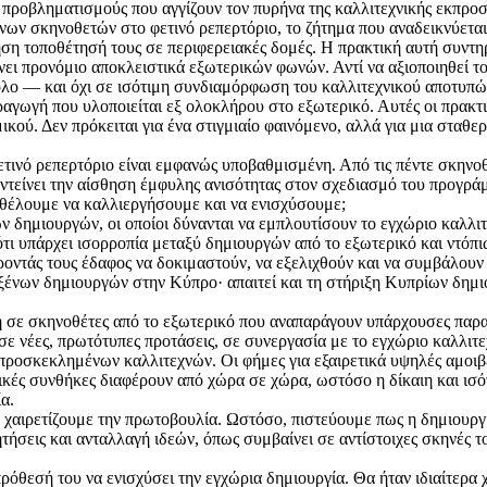
προβληματισμούς που αγγίζουν τον πυρήνα της καλλιτεχνικής εκπροσώ
ν σκηνοθετών στο φετινό ρεπερτόριο, το ζήτημα που αναδεικνύεται 
ση τοποθέτησή τους σε περιφερειακές δομές. Η πρακτική αυτή συντηρ
ει προνόμιο αποκλειστικά εξωτερικών φωνών. Αντί να αξιοποιηθεί τ
 ρόλο — και όχι σε ισότιμη συνδιαμόρφωση του καλλιτεχνικού αποτυπ
γωγή που υλοποιείται εξ ολοκλήρου στο εξωτερικό. Αυτές οι πρακτικ
κού. Δεν πρόκειται για ένα στιγμιαίο φαινόμενο, αλλά για μια σταθε
ινό ρεπερτόριο είναι εμφανώς υποβαθμισμένη. Από τις πέντε σκηνοθεσ
εντείνει την αίσθηση έμφυλης ανισότητας στον σχεδιασμό του προγρά
ου θέλουμε να καλλιεργήσουμε και να ενισχύσουμε;
δημιουργών, οι οποίοι δύνανται να εμπλουτίσουν το εγχώριο καλλιτεχν
τι υπάρχει ισορροπία μεταξύ δημιουργών από το εξωτερικό και ντόπι
έροντάς τους έδαφος να δοκιμαστούν, να εξελιχθούν και να συμβάλουν
ξένων δημιουργών στην Κύπρο· απαιτεί και τη στήριξη Κυπρίων δημι
σε σκηνοθέτες από το εξωτερικό που αναπαράγουν υπάρχουσες παρα
σε νέες, πρωτότυπες προτάσεις, σε συνεργασία με το εγχώριο καλλιτε
προσκεκλημένων καλλιτεχνών. Οι φήμες για εξαιρετικά υψηλές αμοιβέ
μικές συνθήκες διαφέρουν από χώρα σε χώρα, ωστόσο η δίκαιη και ι
α.
χαιρετίζουμε την πρωτοβουλία. Ωστόσο, πιστεύουμε πως η δημιουργία
τήσεις και ανταλλαγή ιδεών, όπως συμβαίνει σε αντίστοιχες σκηνές τ
ρόθεσή του να ενισχύσει την εγχώρια δημιουργία. Θα ήταν ιδιαίτερ