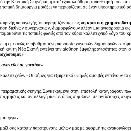
την Κεντρική Σκηνή και η κατ’ εξακολούθηση τοποθέτησή τους σε π
 τοπική δημιουργία μοιάζει να περιορίζεται σε έναν υποστηρικτικό ρ
οκαιρινής παραγωγής, υπογραμμίζοντας πως
«η κρατική χρηματοδότη
ζήτηση διεθνών συνεργασιών, διαμορφώνουν πλέον μια ανισορροπία ει
πομακρύνει τις τοπικές φωνές από τον κύριο καλλιτεχνικό λόγο του κ
ελεί η εμφανώς υποβαθμισμένη παρουσία γυναικών δημιουργών στο φε
κή και τη Νέα Σκηνή εντείνει την αίσθηση έμφυλης ανισότητας στον 
νισχύσουμε;»
ι ανατεθεί σε γυναίκα»
καλλιτεχνών. «Οι φήμες για εξαιρετικά υψηλές αμοιβές εντείνουν το 
ς πειραματικής σκηνής. Συγκεκριμένα στην επιστολή καταγράφουν πως 
συζητήσεις και ανταλλαγή ιδεών, όπως συμβαίνει σε αντίστοιχες σκην
ημιουργών
αζί σας κατόπιν παρότρυνσης μελών μας με αφορμή τις ανακοινώσε