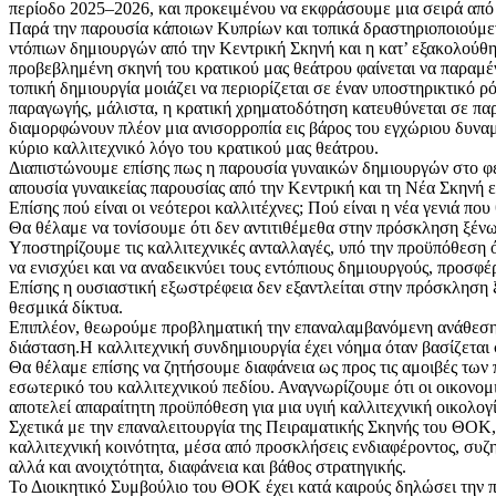
περίοδο 2025–2026, και προκειμένου να εκφράσουμε μια σειρά από 
Παρά την παρουσία κάποιων Κυπρίων και τοπικά δραστηριοποιούμενω
ντόπιων δημιουργών από την Κεντρική Σκηνή και η κατ’ εξακολούθη
προβεβλημένη σκηνή του κρατικού μας θεάτρου φαίνεται να παραμέν
τοπική δημιουργία μοιάζει να περιορίζεται σε έναν υποστηρικτικό
παραγωγής, μάλιστα, η κρατική χρηματοδότηση κατευθύνεται σε παρα
διαμορφώνουν πλέον μια ανισορροπία εις βάρος του εγχώριου δυναμι
κύριο καλλιτεχνικό λόγο του κρατικού μας θεάτρου.
Διαπιστώνουμε επίσης πως η παρουσία γυναικών δημιουργών στο φετ
απουσία γυναικείας παρουσίας από την Κεντρική και τη Νέα Σκηνή 
Επίσης πού είναι οι νεότεροι καλλιτέχνες; Πού είναι η νέα γενιά π
Θα θέλαμε να τονίσουμε ότι δεν αντιτιθέμεθα στην πρόσκληση ξένων 
Υποστηρίζουμε τις καλλιτεχνικές ανταλλαγές, υπό την προϋπόθεση ό
να ενισχύει και να αναδεικνύει τους εντόπιους δημιουργούς, προσφ
Επίσης η ουσιαστική εξωστρέφεια δεν εξαντλείται στην πρόσκληση 
θεσμικά δίκτυα.
Επιπλέον, θεωρούμε προβληματική την επαναλαμβανόμενη ανάθεση 
διάσταση.Η καλλιτεχνική συνδημιουργία έχει νόημα όταν βασίζεται 
Θα θέλαμε επίσης να ζητήσουμε διαφάνεια ως προς τις αμοιβές των 
εσωτερικό του καλλιτεχνικού πεδίου. Αναγνωρίζουμε ότι οι οικονο
αποτελεί απαραίτητη προϋπόθεση για μια υγιή καλλιτεχνική οικολογί
Σχετικά με την επαναλειτουργία της Πειραματικής Σκηνής του ΘΟΚ, 
καλλιτεχνική κοινότητα, μέσα από προσκλήσεις ενδιαφέροντος, συζη
αλλά και ανοιχτότητα, διαφάνεια και βάθος στρατηγικής.
Το Διοικητικό Συμβούλιο του ΘΟΚ έχει κατά καιρούς δηλώσει την π