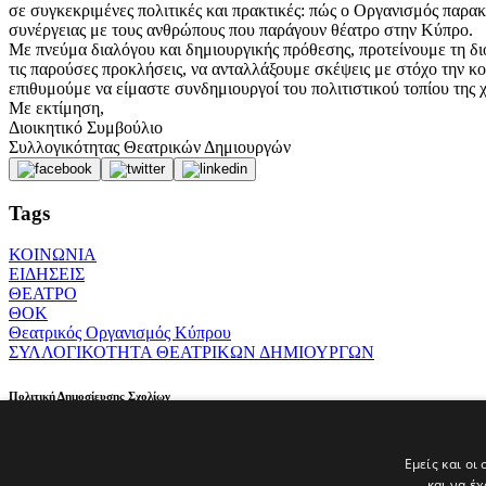
σε συγκεκριμένες πολιτικές και πρακτικές: πώς ο Οργανισμός παρακ
συνέργειας με τους ανθρώπους που παράγουν θέατρο στην Κύπρο.
Με πνεύμα διαλόγου και δημιουργικής πρόθεσης, προτείνουμε τη δ
τις παρούσες προκλήσεις, να ανταλλάξουμε σκέψεις με στόχο την κο
επιθυμούμε να είμαστε συνδημιουργοί του πολιτιστικού τοπίου της 
Με εκτίμηση,
Διοικητικό Συμβούλιο
Συλλογικότητας Θεατρικών Δημιουργών
Tags
ΚΟΙΝΩΝΙΑ
ΕΙΔΗΣΕΙΣ
ΘΕΑΤΡΟ
ΘΟΚ
Θεατρικός Οργανισμός Κύπρου
ΣΥΛΛΟΓΙΚΟΤΗΤΑ ΘΕΑΤΡΙΚΩΝ ΔΗΜΙΟΥΡΓΩΝ
Πολιτική Δημοσίευσης Σχολίων
Οι ιδιοκτήτες της ιστοσελίδας parathyro.politis.com.cy διατηρούν
υποκινούν το μίσος/τον ρατσισμό ή που παραβιάζουν οποιαδήποτε ά
Εμείς και οι
σχολίου, το οποίο αφαιρείται, θεωρεί ότι έχει στοιχεία που αποδει
και να έ