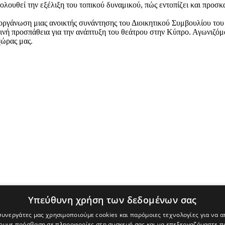
ολουθεί την εξέλιξη του τοπικού δυναμικού, πώς εντοπίζει και προσκ
ιοργάνωση μιας ανοικτής συνάντησης του Διοικητικού Συμβουλίου το
ινή προσπάθεια για την ανάπτυξη του θεάτρου στην Κύπρο. Αγωνιζόμασ
χώρας μας.
Υπεύθυνη χρήση των δεδομένων σας
 το δικαίωμα να αφαιρούν σχόλια αναγνωστών, δυσφημιστικού και/ή υβρ
λλη νομοθεσία. Οι συντάκτες των σχολίων αυτών ευθύνονται προσωπι
 συνεργάτες μας χρησιμοποιούμε cookies και παρόμοιες τεχνολογίες για να
κνύουν το αληθές του περιεχομένου του, μπορεί να τα αποστείλει στην
χουμε πρόσβαση σε πληροφορίες στη συσκευή σας και να επεξεργαζόμαστε 