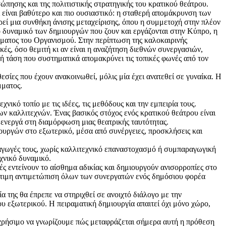
πησης και της πολιτιστικής στρατηγικής του κρατικού θεάτρου.
είναι βαθύτερο και πιο ουσιαστικό: η σταθερή απομάκρυνση των
εί μια συνθήκη άνισης μεταχείρισης, όπου η συμμετοχή στην πλέον
ο δυναμικό των δημιουργών που ζουν και εργάζονται στην Κύπρο, η
ώματος του Οργανισμού. Στην περίπτωση της καλοκαιρινής
ές, όσο θεμιτή κι αν είναι η αναζήτηση διεθνών συνεργασιών,
ρή τάση που συστηματικά απομακρύνει τις τοπικές φωνές από τον
ίες που έχουν ανακοινωθεί, μόλις μία έχει ανατεθεί σε γυναίκα. Η
μματος.
ικό τοπίο με τις ιδέες, τις μεθόδους και την εμπειρία τους.
ων καλλιτεχνών. Ένας βασικός στόχος ενός κρατικού θεάτρου είναι
 ενεργά στη διαμόρφωση μιας θεατρικής ταυτότητας.
ουργών στο εξωτερικό, μέσα από συνέργειες, προσκλήσεις και
γωγές τους, χωρίς καλλιτεχνικό επαναστοχασμό ή συμπαραγωγική
χνικό δυναμικό.
ς εντείνουν το αίσθημα αδικίας και δημιουργούν ανισορροπίες στο
σότιμη αντιμετώπιση όλων των συνεργατών ενός δημόσιου φορέα
 της θα έπρεπε να στηριχθεί σε ανοιχτό διάλογο με την
ου εξωτερικού. Η πειραματική δημιουργία απαιτεί όχι μόνο χώρο,
α χρήσιμο να γνωρίζουμε πώς μεταφράζεται σήμερα αυτή η πρόθεση