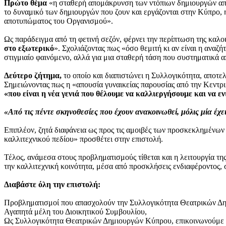
Πρώτο θέμα
«η σταθερή απομάκρυνση των ντόπιων δημιουργών από 
το δυναμικό των δημιουργών που ζουν και εργάζονται στην Κύπρο, η
αποτυπώματος του Οργανισμού»
.
Ως παράδειγμα από τη φετινή σεζόν, φέρνει την περίπτωση της καλ
στο εξωτερικό
». Σχολιάζοντας πως «όσο θεμιτή κι αν είναι η ανα
στιγμιαίο φαινόμενο, αλλά για μια σταθερή τάση που συστηματικά α
Δεύτερο ζήτημα,
το οποίο και διαπιστώνει η Συλλογικότητα, αποτ
Σημειώνοντας πως η «απουσία γυναικείας παρουσίας από την Κεντρι
«που είναι η νέα γενιά που θέλουμε να καλλιεργήσουμε και να ε
«Από τις πέντε σκηνοθεσίες που έχουν ανακοινωθεί, μόλις μία έχε
Επιπλέον, ζητά διαφάνεια ως προς τις αμοιβές των προσκεκλημένων 
καλλιτεχνικού πεδίου» προσθέτει στην επιστολή.
Τέλος, ανάμεσα στους προβληματισμούς τίθεται και η λειτουργία τη
την καλλιτεχνική κοινότητα, μέσα από προσκλήσεις ενδιαφέροντος, 
Διαβάστε όλη την επιστολή:
Προβληματισμοί που απασχολούν την Συλλογικότητα Θεατρικών Δ
Αγαπητά μέλη του Διοικητικού Συμβουλίου,
Ως Συλλογικότητα Θεατρικών Δημιουργών Κύπρου, επικοινωνούμε μ