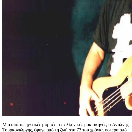
Mια από τις ηγετικές μορφές της ελληνικής ροκ σκηνής, o Αντώνης
Τουρκογιώργης, έφυγε από τη ζωή στα 73 του χρόνια, ύστερα από