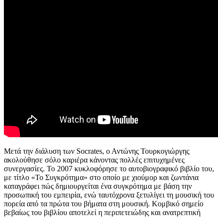
Μετά την διάλυση των Socrates, ο Αντώνης Τουρκογιώργης
ακολούθησε σόλο καριέρα κάνοντας πολλές επιτυχημένες
συνεργασίες. Το 2007 κυκλοφόρησε το αυτοβιογραφικό βιβλίο του,
με τίτλο «Το Συγκρότημα» στο οποίο με χιούμορ και ζωντάνια
καταγράφει πώς δημιουργείται ένα συγκρότημα με βάση την
προσωπική του εμπειρία, ενώ ταυτόχρονα ξετυλίγει τη μουσική του
πορεία από τα πρώτα του βήματα στη μουσική. Κομβικό σημείο
βεβαίως του βιβλίου αποτελεί η περιπετειώδης και ανατρεπτική