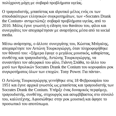
πολύχρονη μάχη με σοβαρά προβλήματα υγείας.
Ο τραγουδιστής, μπασίστας και ιδρυτικό μέλος ενός εκ των
σπουδαιότερων ελληνικών συγκροτημάτων, των «Socrates Drank
the Conium» αντιμετώπιζε σοβαρά προβλήματα υγείας, από το
2010. Μόλις έγινε γνωστή η είδηση του θανάτου του, φίλοι και
συνεργάτες τον αποχαιρέτησαν με αναρτήσεις μέσα από τα social
media.
Μέσω ανάρτησης, ο άλλοτε συνεργάτης του, Κώστας Μπίγαλης,
αποχαιρέτησε τον Αντώνη Τουρκογιώργη, όταν πληροφορήθηκε
τον θάνατό του: «Σήμερα έφυγε ο μεγάλος μουσικός, κιθαρίστας,
συνθέτης και τραγουδιστής, Αντώνης Τουρκογιώργης, να
συναντήσει τον αδερφικό του φίλο, Γιάννη Σπάθα, το άλλο του
μισό των θρυλικών Socrates Drank the Conium του κορυφαίου ροκ
συγκροτήματος όλων των εποχών. Tony Power. Για πάντα».
Ο Αντώνης Τουρκογιώργης γεννήθηκε στις 18 Φεβρουαρίου του
1951 και έγινε αρχικά γνωστός ως μπασίστας και τραγουδιστής των
Socrates Drank the Conium. Υπήρξε ένας δυναμικός περφόμερ,
τραγουδιστής, συνθέτης, στιχουργός και ασυμβίβαστος στο σύνολό
του, καλλιτέχνης. Αφοσιώθηκε στην ροκ μουσική και άφησε το
προσωπικό του αποτύπωμα.