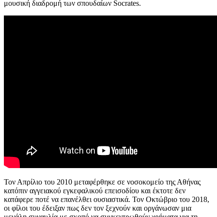
μουσική διαδρομή των σπουδαίων Socrates.
Τον Απρίλιο του 2010 μεταφέρθηκε σε νοσοκομείο της Αθήνας
κατόπιν αγγειακού εγκεφαλικού επεισοδίου και έκτοτε δεν
κατάφερε ποτέ να επανέλθει ουσιαστικά. Τον Οκτώβριο του 2018,
οι φίλοι του έδειξαν πως δεν τον ξεχνούν και οργάνωσαν μια
μεγάλη συναυλία με σκοπό να συγκεντρωθούν χρήματα για τη