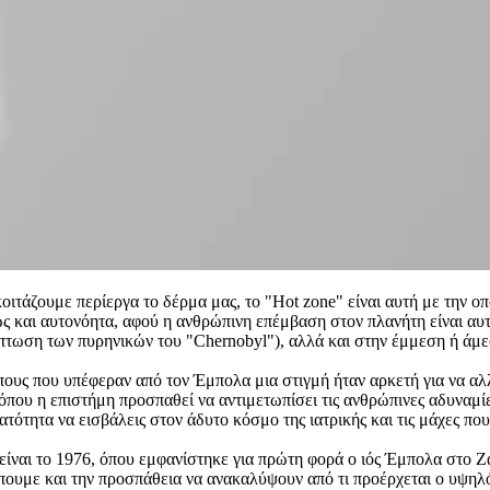
οιτάζουμε περίεργα το δέρμα μας, το "Hot zone" είναι αυτή με την οπο
ως και αυτονόητα, αφού η ανθρώπινη επέμβαση στον πλανήτη είναι αυτή
ίπτωση των πυρηνικών του "Chernobyl"), αλλά και στην έμμεση ή άμ
ώπους που υπέφεραν από τον Έμπολα μια στιγμή ήταν αρκετή για να αλ
, όπου η επιστήμη προσπαθεί να αντιμετωπίσει τις ανθρώπινες αδυναμ
ατότητα να εισβάλεις στον άδυτο κόσμο της ιατρικής και τις μάχες πο
είναι το 1976, όπου εμφανίστηκε για πρώτη φορά ο ιός Έμπολα στο Ζ
πουμε και την προσπάθεια να ανακαλύψουν από τι προέρχεται ο υψηλό