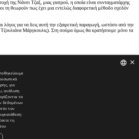
σοχή της Νάνσι Τζαξ, μιας γιατρού, η οποία είναι συνταγματάρχης
λοι τη θεωρούν πως έχει μια εντελώς διαφορετική μέθοδο σχεδόν
ναι λόγος για να δεις αυτή την εξαιρετική παραγωγή, ωστόσο από την
ή η Τζουλιάνα Μάργκουλις). Στη σούμα όμως θα κρατήσουμε μόνο τα
×
 αποθηκεύουμε
προσωπικά
GREEK
σης, για
ENGLISH
υ, ανάλυση
ργάζονται τα
ών δεδομένων
υτόν τον
συγκατάθεση·
έσετε τη
του
συνεντεύξεις, συναντήσεις, ρεπορτάζ, ήχοι, εικόνες – κινούμενες