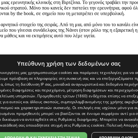
ιας ερευνητικής κλινικής στη Βιρτζίνια. Το γεγονός τραβάει την προ
ικού στρατού. Μόνο που κανείς δεν πιστεύει την ερευνήτρια, αφού ό
νται by the book, σε σημείο που τη μετατρέπει σε υπερβολική.
αρνητικό στοιχείο της σειράς. Από τη μια, από μόνο του το κανάλι εί
ημείο που γίνεσαι συνάδελφος της Νάνσι (στον ρόλο της η εξαιρετικ
να μάθεις και να εκτιμήσεις αυτό που λέμε υγεία.
Υπεύθυνη χρήση των δεδομένων σας
 συνεργάτες μας χρησιμοποιούμε cookies και παρόμοιες τεχνολογίες για να
χουμε πρόσβαση σε πληροφορίες στη συσκευή σας και να επεξεργαζόμαστε 
α, όπως τη διεύθυνση IP σας, μοναδικά αναγνωριστικά και δεδομένα περιήγη
υμένες διαφημίσεις και περιεχόμενο, μέτρηση διαφημίσεων και περιεχομένο
βελτίωση υπηρεσιών.
Προμηθευτές τρίτων (1860)
ενδέχεται επίσης να επεξε
ς για αυτούς και άλλους σκοπούς, συμπεριλαμβανομένης της χρήσης ακριβ
πισμού και χαρακτηριστικών συσκευής. Οι επιλογές σας ισχύουν μόνο για α
ρισμένοι προμηθευτές μπορεί να βασίζονται σε έννομο συμφέρον αντί για 
ο δικαίωμα να αντιταχθείτε στις
Ρυθμίσεις διαφήμισης
. Μπορείτε να ανακαλ
κατάθεσή σας οποιαδήποτε στιγμή στις
Ρυθμίσεις cookies
.
Πολιτική Απορρή
[Κύπρος] και του διαδικτυακού πόρταλ www.politis.com.cy. Ειδήσεις, 
τρο, δεν χάνουμε το δάσος.
ΑΠΟΔΟΧΗ 🍪 ΚΑΙ ΣΥΝΕΧΕΙΑ ΣΤΗ ΣΕΛΙΔΑ
ΑΠΌΡΡΙΨΗ ΌΛΩΝ