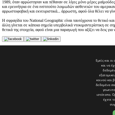
1989, όταν αρρώστησαν και πέθαναν σε λίγες μόνο μέρες μαϊμούδες μ
και ερευνήτρια σε ένα ινστιτούτο λοιμωδών ασθενειών του αμερικαν
αρρωστοφοβική και εκνευριστικά... άρρωστη, αφού όλα θέλει να γίνο
Η σφραγίδα του National Geographic είναι ταυτόχρονα το θετικό και 
άλλη γίνεται σε κάποια σημεία υπερβολικά ντοκιμαντερίστικη σε σ
θετικά της στοιχεία, αφού είναι μια παραγωγή που αξίζει να δεις για 
Tags
#spoilerTV
Εμείς και οι
Τηλεόραση
και να έ
politis
δεδομέν
εξατομικε
Τελευταία νέα
κοινού και 
δεδομένα σα
γεωεντο
ιστότοπο. Ο
έχετε τ
συγ
Το «Παράθυρο» είναι το πολιτιστικό ένθετο της εφημερίδας Πολίτης 
και στατικές, κριτικές προσεγγίσεις, λοξές ματιές. Βλέπουμε το δέν