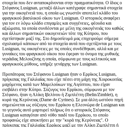
στοιχεία που δεν ανταποκρίνονται στην πραγματικότητα. Ο ίδιος ο
Στέφανος Lusignan, μεταξύ άλλων κατέγραψε σημαντικά στοιχεία
για την οικογένειά τoυ, η οποία ως γνωστόν αποτελεί κλάδο του
φραγκικού βασιλικού οίκου των Lusignan. Ο ιστορικός αναφέρει
για τον εν λόγω κλάδο επιγαμίες και συγγένειες, φέουδα και
αξιώματα, τα οποία συνδέονται με μέλη της οικογένειάς του καθώς
και άλλων σημαντικών οικογενειών τότε της Κύπρου, που
σχετίστηκαν μαζί της. Στο δημοσίευμά μας επιχειρούμε σήμερα
σχολιασμό κάποιων από τα στοιχεία αυτά που σχετίζονται με τους
Lusignan, τις οικογένειες με τις οποίες συνδέθηκαν, αλλά και με
γυναίκες του φραγκικού οίκου που έφεραν το όνομα της μυθικής
νεράιδας Μελουζίνης η οποία, σύμφωνα με τους κελτικούς και
φραγκικούς μύθους, υπήρξε γενάρχης των Lusignan.
Προπάτορας του Στέφανου Lusignan ήταν ο Ερρίκος Lusignan,
πρίγκιπας της Γαλιλαίας που είχε πέσει στη μάχη της Χοιροκοιτίας
μαχόμενος κατά των Μαμελούκων της Αιγύπτου, που είχαν
εισβάλει στην Κύπρο. Σύζυγος του Ερρίκου, σύμφωνα με τον
Στέφανο, ήταν η Αλίκη Ιβελίνου ή Ζιμπλέττη (Ibelin/Zimblet), η
κυρά της Κερύνειας (Dame de Cyrines). Σε μια άλλη ωστόσο πηγή
σημειώνεται ως σύζυγος του Ερρίκου η Ελεονώρα de Lusignan και
το γεγονός αυτό μαρτυρεί πλήρως ότι ο ιστορικός Στέφανος
Lusignan καταγόταν από νόθο παιδί του Ερρίκου, το οποίο
προφανώς είχε αποκτήσει με την "κυρά της Κερύνειας". Ο
πρίγκιπας της Γαλιλαίας Ερρίκος μαζί με την Αλίκη Ζιμπλέττη ή