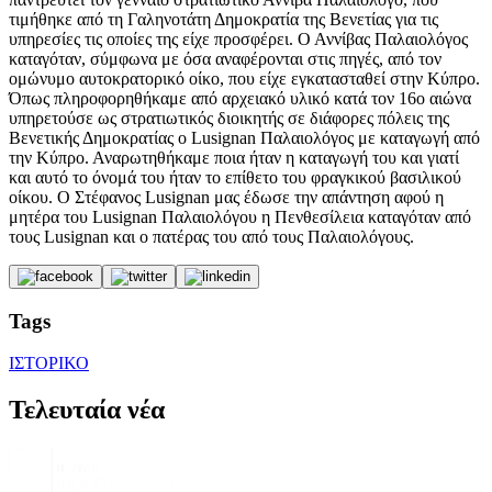
τιμήθηκε από τη Γαληνοτάτη Δημοκρατία της Βενετίας για τις
υπηρεσίες τις οποίες της είχε προσφέρει. Ο Αννίβας Παλαιολόγος
καταγόταν, σύμφωνα με όσα αναφέρονται στις πηγές, από τον
ομώνυμο αυτοκρατορικό οίκο, που είχε εγκατασταθεί στην Κύπρο.
Όπως πληροφορηθήκαμε από αρχειακό υλικό κατά τον 16ο αιώνα
υπηρετούσε ως στρατιωτικός διοικητής σε διάφορες πόλεις της
Βενετικής Δημοκρατίας ο Lusignan Παλαιολόγος με καταγωγή από
την Κύπρο. Αναρωτηθήκαμε ποια ήταν η καταγωγή του και γιατί
και αυτό το όνομά του ήταν το επίθετο του φραγκικού βασιλικού
οίκου. Ο Στέφανος Lusignan μας έδωσε την απάντηση αφού η
μητέρα του Lusignan Παλαιολόγου η Πενθεσίλεια καταγόταν από
τους Lusignan και ο πατέρας του από τους Παλαιολόγους.
Tags
ΙΣΤΟΡΙΚΟ
Τελευταία νέα