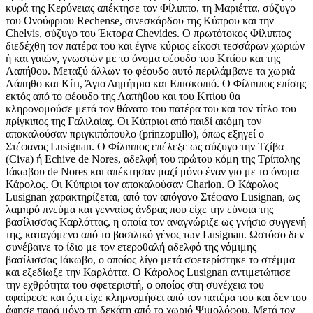
κυρά της Κερύνειας απέκτησε τον Φίλιππο, τη Μαριέττα, σύζυγο
του Ονούφριου Rechense, σινεσκάρδου της Κύπρου και την
Chelvis, σύζυγο του Έκτορα Chevides. Ο πρωτότοκος Φίλιππος
διεδέχθη τον πατέρα του και έγινε κύριος είκοσι τεσσάρων χωριών
ή και γαιών, γνωστών με το όνομα φέουδο του Κιτίου και της
Λαπήθου. Μεταξύ άλλων το φέουδο αυτό περιλάμβανε τα χωριά
Λάπηθο και Κίτι, Άγιο Δημήτριο και Επισκοπιό. Ο Φίλιππος επίσης
εκτός από το φέουδο της Λαπήθου και του Κιτίου θα
κληρονομούσε μετά τον θάνατο του πατέρα του και τον τίτλο του
πρίγκιπος της Γαλιλαίας. Οι Κύπριοι από παιδί ακόμη τον
αποκαλούσαν πριγκιπόπουλο (prinzopullo), όπως εξηγεί ο
Στέφανος Lusignan. O Φίλιππος επέλεξε ως σύζυγο την Τζίβα
(Civa) ή Echive de Nores, αδελφή του πρώτου κόμη της Τρίπολης
Ιάκωβου de Nores και απέκτησαν μαζί μόνο έναν γιο με το όνομα
Κάρολος. Οι Κύπριοι τον αποκαλούσαν Charion. Ο Κάρολος
Lusignan χαρακτηρίζεται, από τον απόγονο Στέφανο Lusignan, ως
λαμπρό πνεύμα και γενναίος άνδρας που είχε την εύνοια της
βασίλισσας Καρλόττας, η οποία τον αναγνώριζε ως γνήσιο συγγενή
της, καταγόμενο από το βασιλικό γένος των Lusignan. Ωστόσο δεν
συνέβαινε το ίδιο με τον ετεροθαλή αδελφό της νόμιμης
βασίλισσας Ιάκωβο, ο οποίος λίγο μετά σφετερίστηκε το στέμμα
και εξεδίωξε την Καρλόττα. O Κάρολος Lusignan αντιμετώπισε
την εχθρότητα του σφετεριστή, ο οποίος στη συνέχεια του
αφαίρεσε και ό,τι είχε κληρνομήσει από τον πατέρα του και δεν του
άφησε παρά μόνο τη δεκάτη από το χωριό Ψιμολόφου. Μετά τον