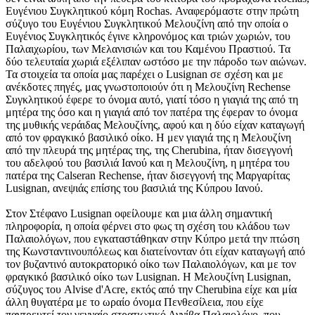
Ευγένιου Συγκλητικού κόμη Rochas. Αναφερόμαστε στην πρώτη
σύζυγο του Ευγένιου Συγκλητικού Μελουζίνη από την οποία ο
Ευγένιος Συγκλητικός έγινε κληρονόμος και τριών χωριών, του
Παλαιχωρίου, των Μελανισιών και του Καμένου Πραστιού. Τα
δύο τελευταία χωριά εξέλιπαν ωστόσο με την πάροδο των αιώνων.
Τα στοιχεία τα οποία μας παρέχει ο Lusignan σε σχέση και με
ανέκδοτες πηγές, μας γνωστοποιούν ότι η Μελουζίνη Rechense
Συγκλητικού έφερε το όνομα αυτό, γιατί τόσο η γιαγιά της από τη
μητέρα της όσο και η γιαγιά από τον πατέρα της έφεραν το όνομα
της μυθικής νεράιδας Μελουζίνης, αφού και η δύο είχαν καταγωγή
από τον φραγκικό βασιλικό οίκο. Η μεν γιαγιά της η Μελουζίνη
από την πλευρά της μητέρας της, της Cherubina, ήταν δισεγγονή
του αδελφού του βασιλιά Ιανού και η Μελουζίνη, η μητέρα του
πατέρα της Calseran Rechense, ήταν δισεγγονή της Μαργαρίτας
Lusignan, ανεψιάς επίσης του βασιλιά της Κύπρου Ιανού.
Στον Στέφανο Lusignan οφείλουμε και μια άλλη σημαντική
πληροφορία, η οποία φέρνει στο φως τη σχέση του κλάδου των
Παλαιολόγων, που εγκαταστάθηκαν στην Κύπρο μετά την πτώση
της Κωνσταντινουπόλεως και διατείνονταν ότι είχαν καταγωγή από
τον βυζαντινό αυτοκρατορικό οίκο των Παλαιολόγων, και με τον
φραγκικό βασιλικό οίκο των Lusignan. Η Μελουζίνη Lusignan,
σύζυγος του Alvise d'Acre, εκτός από την Cherubina είχε και μία
άλλη θυγατέρα με το ωραίο όνομα Πενθεσίλεια, που είχε
παντρευτεί τον γενναίο στρατιωτικό Αννίβα Παλαιολόγο, που