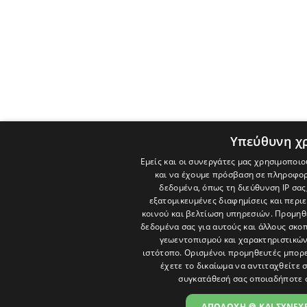
Υπεύθυνη χ
Εμείς και οι συνεργάτες μας χρησιμοποιο
και να έχουμε πρόσβαση σε πληροφορ
δεδομένα, όπως τη διεύθυνση IP σας
εξατομικευμένες διαφημίσεις και περι
κοινού και βελτίωση υπηρεσιών.
Προμηθε
δεδομένα σας για αυτούς και άλλους σκ
γεωεντοπισμού και χαρακτηριστικών 
ιστότοπο. Ορισμένοι προμηθευτές μπορε
έχετε το δικαίωμα να αντιταχθείτε 
συγκατάθεσή σας οποιαδήποτε 
ΑΠΟΔΟΧΗ 🍪 ΚΑΙ ΣΥΝΕΧΕ