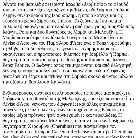
θάνατο του βασιλιά σφετεριστή Ιακώβου έλαβε πίσω το φέουδό
του και τότε επέλεξε ως σύζυγο την Έλενα, αδελφή του Παύλου
Zappe, σινεσκάρδου της Ιερουσαλήμ, η οποία κατείχε και ως
φέουδο το χωριό Σίμου της Πάφου. Το ζεύγος απέκτησε μια
πολυμελή οικογένεια αποτελούμενη από τρεις γιους, τους Φίλιππο,
Ιωάννη, Pons και δυο θυγατέρες τις Μαρία και Μελουζίνη. Η
Μαρία παντρεύτηκε τον Ιάκωβο Γονέμη και η Μελουζίνη τον
Alvise d'Acre, γιο του Παμφίλιου d'Acre ενώ ο Pons νυμφεύθηκε
τη Μήδεια Ποδοκάθαρου, της γνωστής ισχυρής κυπριακής
οικογένειας και ο πρωτότοκος Φίλιππος την Ισαβέλλα ή Ιζαμπώ,
θυγατέρα του Ισπανού κόμη της Ιόππης και Καρπασίας, Ιωάννη
Perez Fabrice. O Ιωάννης όπως τεκμηριώνεται και από άλλη πηγή
δεν νυμφεύθηκε και δεν απέκτησε οικογένεια ενώ ο Στέφανος
αναφέρει ότι έζησε και πέθανε στη Σαβοΐα, ακολουθώντας μάλλον
την εξόριστη βασίλισσα Καρλόττα.
Ενδιαφέρουσες είναι και οι πληροφορίες τις οποίες μας παρέχει ο
Στέφανος για τη θυγατέρα της Μελουζίνης, που είχε παντρευτεί τον
Alvise d'Acre, γεγονός που διαφωτίζει και άλλες επιγαμίες και
συγγένειες μεταξύ των ευγενών και αρχόντων της Κύπρου, οι
οποίες μέχρι πρότινος ήταν συγκεχυμένες και νεφελώδεις. Η
θυγατέρα της πιο πάνω Μελουζίνης από τον οίκο των Lusignan είχε
θυγατέρα τη Χερουβίνα (Cherubina) που παντρεύτηκε τον
σινεσκάρδο της Κύπρου Calceran Rechense και αυτή η Cherubina
δεν είναι άλλη από την πεθερά του κτίτορα του προμαχώνα Rochas,