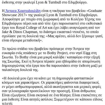
έκθεσης στην γκαλερί Lyon & Turnbull στο Εδιμβούργο.
Η
Άντρεα Χριστοδουλίδη
είναι η νικήτρια του βραβείου «Graduate
Showcase 2017» της γκαλερί Lyon & Turnbull στο Εδιμβούργο.
Αποφοίτησε με πτυχίο στη ζωγραφική από το Κολέγιο Τέχνης του
Εδιμβούργου πέρσι και από τότε έχει παρουσιαστεί στο εκθεσιακό
έργο του Royal College of Art και έχει λάβει αναγνώριση από τον
Jake & Dinos Chapman, το διάσημο εικαστικό ντουέτο, το οποίο
σχολίασε για τη δουλειά της: «Μας αρέσει, αλλά δεν ξέρουμε γιατί,
είναι σίγουρα μεταδοτική».
Το πρώτο στάδιο του βραβείου πρόσφερε στην Άντρεα την
ευκαιρία ενός residency με το Bothy Project, στο νησί Eigg στη
Σκωτία. Το Bothy είναι μια μικρή καλύβα / καταφύγιο στην εξοχή
της Σκωτίας. Εκεί η Άντρεα πέρασε μια εβδομάδα σε απομόνωση
δημιουργώντας νέα έργα που θα παρουσιάσει στην έκθεση μαζί με
παλαιότερη δουλειά της.
«Η δουλειά μου έχει να κάνει με τη δημιουργία φανταστικών
κόσμων και χαρακτήρων. Οι χαρακτήρες φαίνονται διαφορετικοί,
εν μέρει ανθρωπομορφικοί, αλλά ακατέργαστοι και μερικές φορές
σαν γελοιογραφία προσελκύουν την προσοχή. Είναι άνθρωποι;
Είναι εξωγήινοι; Είναι σκηνικά σε ένα θέατρο; Είναι επισκέπτες σε
μια έκθεση; Είναι αιτητές ασύλου; Συμμετέχουν σε κάποιου είδους
τελετή;