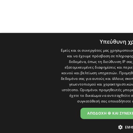
Υπεύθυνη χ
Εμείς και οι συνεργάτες μας χρησιμοποιο
και να έχουμε πρόσβαση σε πληροφορ
δεδομένα, όπως τη διεύθυνση IP σας
εξατομικευμένες διαφημίσεις και περι
κοινού και βελτίωση υπηρεσιών.
Προμηθε
δεδομένα σας για αυτούς και άλλους σκ
γεωεντοπισμού και χαρακτηριστικών 
ιστότοπο. Ορισμένοι προμηθευτές μπορε
έχετε το δικαίωμα να αντιταχθείτε 
συγκατάθεσή σας οποιαδήποτε 
ΑΠΟΔΟΧΗ 🍪 ΚΑΙ ΣΥΝΕΧΕ
ΕΜΦ