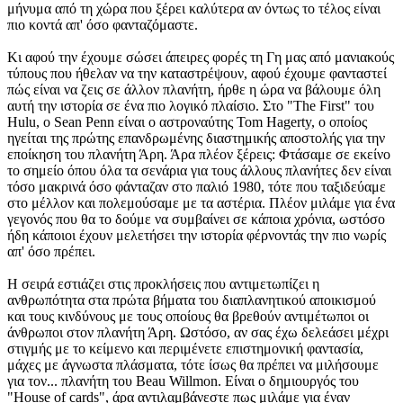
μήνυμα από τη χώρα που ξέρει καλύτερα αν όντως το τέλος είναι
πιο κοντά απ' όσο φανταζόμαστε.
Κι αφού την έχουμε σώσει άπειρες φορές τη Γη μας από μανιακούς
τύπους που ήθελαν να την καταστρέψουν, αφού έχουμε φανταστεί
πώς είναι να ζεις σε άλλον πλανήτη, ήρθε η ώρα να βάλουμε όλη
αυτή την ιστορία σε ένα πιο λογικό πλαίσιο. Στο "The First" του
Hulu, ο Sean Penn είναι ο αστροναύτης Tom Hagerty, ο οποίος
ηγείται της πρώτης επανδρωμένης διαστημικής αποστολής για την
εποίκηση του πλανήτη Άρη. Άρα πλέον ξέρεις: Φτάσαμε σε εκείνο
το σημείο όπου όλα τα σενάρια για τους άλλους πλανήτες δεν είναι
τόσο μακρινά όσο φάνταζαν στο παλιό 1980, τότε που ταξιδεύαμε
στο μέλλον και πολεμούσαμε με τα αστέρια. Πλέον μιλάμε για ένα
γεγονός που θα το δούμε να συμβαίνει σε κάποια χρόνια, ωστόσο
ήδη κάποιοι έχουν μελετήσει την ιστορία φέρνοντάς την πιο νωρίς
απ' όσο πρέπει.
Η σειρά εστιάζει στις προκλήσεις που αντιμετωπίζει η
ανθρωπότητα στα πρώτα βήματα του διαπλανητικού αποικισμού
και τους κινδύνους με τους οποίους θα βρεθούν αντιμέτωποι οι
άνθρωποι στον πλανήτη Άρη. Ωστόσο, αν σας έχω δελεάσει μέχρι
στιγμής με το κείμενο και περιμένετε επιστημονική φαντασία,
μάχες με άγνωστα πλάσματα, τότε ίσως θα πρέπει να μιλήσουμε
για τον... πλανήτη του Beau Willmon. Είναι ο δημιουργός του
"House of cards", άρα αντιλαμβάνεστε πως μιλάμε για έναν