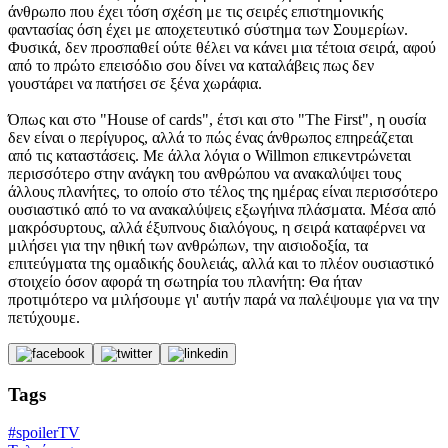
άνθρωπο που έχει τόση σχέση με τις σειρές επιστημονικής
φαντασίας όση έχει με αποχετευτικό σύστημα των Σουμερίων.
Φυσικά, δεν προσπαθεί ούτε θέλει να κάνει μια τέτοια σειρά, αφού
από το πρώτο επεισόδιο σου δίνει να καταλάβεις πως δεν
γουστάρει να πατήσει σε ξένα χωράφια.
Όπως και στο "House of cards", έτσι και στο "The First", η ουσία
δεν είναι ο περίγυρος, αλλά το πώς ένας άνθρωπος επηρεάζεται
από τις καταστάσεις. Με άλλα λόγια ο Willmon επικεντρώνεται
περισσότερο στην ανάγκη του ανθρώπου να ανακαλύψει τους
άλλους πλανήτες, το οποίο στο τέλος της ημέρας είναι περισσότερο
ουσιαστικό από το να ανακαλύψεις εξωγήινα πλάσματα. Μέσα από
μακρόσυρτους, αλλά έξυπνους διαλόγους, η σειρά καταφέρνει να
μιλήσει για την ηθική των ανθρώπων, την αισιοδοξία, τα
επιτεύγματα της ομαδικής δουλειάς, αλλά και το πλέον ουσιαστικό
στοιχείο όσον αφορά τη σωτηρία του πλανήτη: Θα ήταν
προτιμότερο να μιλήσουμε γι' αυτήν παρά να παλέψουμε για να την
πετύχουμε.
Tags
#spoilerTV