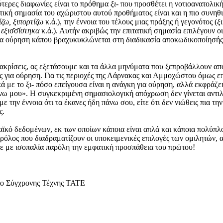
ότερες διαφωνίες είναι το πρόθημα
ξι-
που προσθέτει η νοτιοανατολικ
τική σημασία του αχώριστου αυτού προθήματος είναι και η πιο συνηθ
ίζω, ξιπορτίζω
κ.ά.), την έννοια του τέλους μιας πράξης ή γεγονότος (
ξ
,
εξι
σ̆σ̆
ίστηκα
κ.ά.). Αυτήν ακριβώς την επιτατική σημασία επιλέγουν 
ια ούρηση κάπου βραχυκυκλώνεται στη διαδικασία αποκωδικοποίησής
ιακρίσεις, ας εξετάσουμε και τα άλλα μηνύματα που ξεπροβάλλουν απ
υς για ούρηση. Για τις περιοχές της Λάρνακας και Αμμοχώστου όμως
κά με το ξι- πόσο επείγουσα είναι η ανάγκη για ούρηση, αλλά εκφρά
άνω μου». Η συγκεκριμένη σημασιολογική απόχρωση δεν γίνεται αντιλ
 με την έννοια ότι τα έκανες ήδη πάνω σου, είτε ότι δεν νιώθεις πια 
ς.
ϊκό δεδομένων, εκ των οποίων κάποια είναι απλά και κάποια πολύπλοκ
 ρόλος που διαδραματίζουν οι υποκειμενικές επιλογές των ομιλητών, 
ε με ισοπαλία παρόλη την εμφατική προσπάθεια του πρώτου!
ίο Σύγχρονης Τέχνης TATE