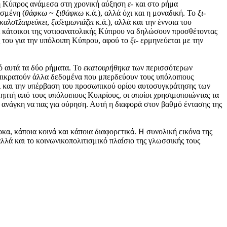
ή Κύπρος ανάμεσα στη χρονική αύξηση
ε-
και στο ρήμα
ισμένη (
θάφκω
~
ξιθάφκω
κ.ά.), αλλά όχι και η μοναδική. Το
ξι-
ικαλοτžαιρεύκει
,
ξι
σ̆
ειμωνιάζει
κ.ά.), αλλά και την έννοια του
οι κάτοικοι της νοτιοανατολικής Κύπρου να δηλώσουν προσθέτοντας
 του για την υπόλοιπη Κύπρου, αφού το
ξι-
ερμηνεύεται με την
ό αυτά τα δύο ρήματα. Το
εκατουρήθηκα
των περισσότερων
 επικρατούν άλλα δεδομένα που μπερδεύουν τους υπόλοιπους
ζει και την υπέρβαση του προσωπικού ορίου αυτοσυγκράτησης των
ηπτή από τους υπόλοιπους Κυπρίους, οι οποίοι χρησιμοποιώντας τα
την ανάγκη να πας για ούρηση. Αυτή η διαφορά στον βαθμό έντασης της
α, κάποια κοινά και κάποια διαφορετικά. Η συνολική εικόνα της
αλλά και το κοινωνικοπολιτισμικό πλαίσιο της γλωσσικής τους