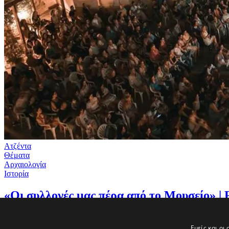
Ατζέντα
Θέματα
Αρχαιολογία
Ιστορία
«Οι συλλογές μας πέρα από το Μουσείο» | F
Μια εναλλακτική βραδιά γεμάτη μουσική, εργαστήρια, flash tattoo
Παρασκευή 5 Ιουνίου 2026 στο αμφιθέατρό του.
Εμείς και οι