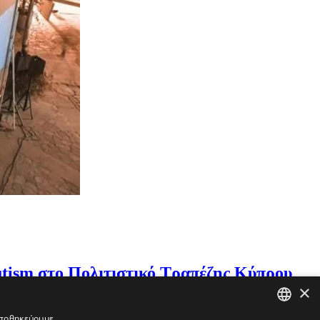
 Autism στο Πολιτιστικό Τραπέζης Κύπρου
×
διοργανώνει το Πολιτιστικό Ίδρυμα Τραπέζης Κύπρου την
 αποθηκεύουμε