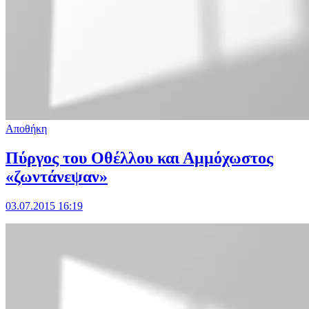
Αποθήκη
Πύργος του Οθέλλου και Αμμόχωστος
«ζωντάνεψαν»
03.07.2015 16:19