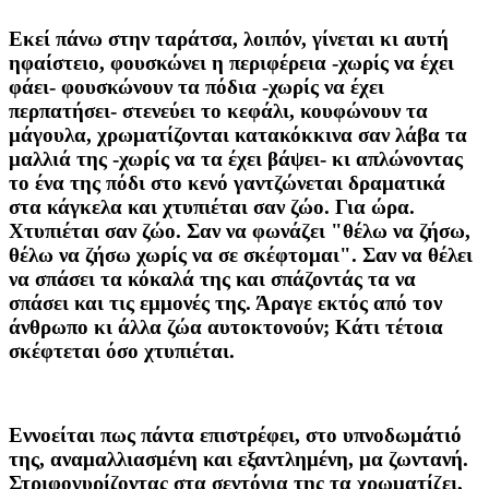
Εκεί πάνω στην ταράτσα, λοιπόν, γίνεται κι αυτή
ηφαίστειο, φουσκώνει η περιφέρεια -χωρίς να έχει
φάει- φουσκώνουν τα πόδια -χωρίς να έχει
περπατήσει- στενεύει το κεφάλι, κουφώνουν τα
μάγουλα, χρωματίζονται κατακόκκινα σαν λάβα τα
μαλλιά της -χωρίς να τα έχει βάψει- κι απλώνοντας
το ένα της πόδι στο κενό γαντζώνεται δραματικά
στα κάγκελα και χτυπιέται σαν ζώο. Για ώρα.
Χτυπιέται σαν ζώο. Σαν να φωνάζει "θέλω να ζήσω,
θέλω να ζήσω χωρίς να σε σκέφτομαι". Σαν να θέλει
να σπάσει τα κόκαλά της και σπάζοντάς τα να
σπάσει και τις εμμονές της. Άραγε εκτός από τον
άνθρωπο κι άλλα ζώα αυτοκτονούν; Κάτι τέτοια
σκέφτεται όσο χτυπιέται.
Εννοείται πως πάντα επιστρέφει, στο υπνοδωμάτιό
της, αναμαλλιασμένη και εξαντλημένη, μα ζωντανή.
Στριφογυρίζοντας στα σεντόνια της τα χρωματίζει,