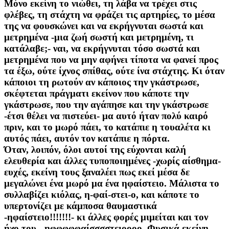
Μόνο εκείνη το νιώθει, τη λάβα να τρέχει στις
φλέβες, τη στάχτη να φράζει τις αρτηρίες, το μέσα
της να φουσκώνει και να εκρήγνυται σωστά και
μετρημένα -μια ζωή σωστή και μετρημένη, τι
κατάλαβε;- ναι, να εκρήγνυται τόσο σωστά και
μετρημένα που να μην αφήνει τίποτα να φανεί προς
τα έξω, ούτε ίχνος σπίθας, ούτε ίνα στάχτης. Κι όταν
κάποιοι τη ρωτούν αν κάποιος την γκάστρωσε,
σκέφτεται πράγματι εκείνον που κάποτε την
γκάστρωσε, που την αγάπησε και την γκάστρωσε
-έτσι θέλει να πιστεύει- μα αυτό ήταν πολύ καιρό
πριν, και το μωρό πάει, το κατάπιε η τουαλέτα κι
αυτός πάει, αυτόν τον κατάπιε η πόρτα.
Όταν, λοιπόν, όλοι αυτοί της εύχονται καλή
ελευθερία και άλλες τυποποιημένες -χωρίς αίσθημα-
ευχές, εκείνη τους ξαναλέει πως εκεί μέσα δε
μεγαλώνει ένα μωρό μα ένα ηφαίστειο. Μάλιστα το
συλλαβίζει κιόλας, η-φαί-στει-ο, και κάποτε το
υπερτονίζει με κάμποσα θαυμαστικά
-ηφαίστειο!!!!!!!- κι άλλες φορές μιμείται και τον
ήχο του - ηφφφφφαίσσσστειοοοο. Φυσικά εκείνη