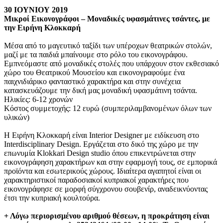
30 ΙΟΥΝΙΟΥ 2019
Μικροί Εικονογράφοι – Μοναδικές υφασμάτινες τσάντες, με
την Ειρήνη Κλοκκαρή
Μέσα από το μαγευτικό ταξίδι των υπέροχων θεατρικών στολών,
μαζί με τα παιδιά μπαίνουμε στο ρόλο του εικονογράφου.
Εμπνεόμαστε από μοναδικές στολές που υπάρχουν στον εκθεσιακό
χώρο του Θεατρικού Μουσείου και εικονογραφούμε ένα
παιχνιδιάρικο φανταστικό χαρακτήρα και στην συνέχεια
κατασκευάζουμε την δική μας μοναδική υφασμάτινη τσάντα.
Ηλικίες: 6-12 χρονών
Κόστος συμμετοχής: 12 ευρώ (συμπεριλαμβανομένων όλων των
υλικών)
Η Ειρήνη Κλοκκαρή είναι Interior Designer με ειδίκευση στο
Interdisciplinary Design. Εργάζεται στο δικό της χώρο με την
επωνυμία Klokkari Design studio όπου επικεντρώνεται στην
εικονογράφηση χαρακτήρων και στην εφαρμογή τους, σε εμπορικά
προϊόντα και εσωτερικούς χώρους. Ιδιαίτερα αγαπητοί είναι οι
χαρακτηριστικοί παραδοσιακοί κυπριακοί χαρακτήρες που
εικονογράφησε σε μορφή σύγχρονου σουβενίρ, αναδεικνύοντας
έτσι την κυπριακή κουλτούρα.
+ Λόγω περιορισμένου αριθμού θέσεων, η προκράτηση είναι