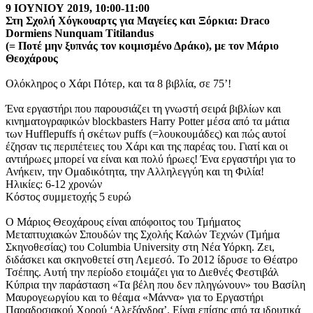
9 ΙΟΥΝΙΟΥ 2019, 10:00-11:00
Στη Σχολή Χόγκουαρτς για Μαγείες και Ξόρκια: Draco
Dormiens Nunquam Titilandus
(= Ποτέ μην ξυπνάς τον κοιμισμένο Δράκο), με τον Μάριο
Θεοχάρους
Ολόκληρος ο Χάρι Πότερ, και τα 8 βιβλία, σε 75’!
Ένα εργαστήρι που παρουσιάζει τη γνωστή σειρά βιβλίων και
κινηματογραφικών blockbasters Harry Potter μέσα από τα μάτια
των Hufflepuffs ή σκέτων puffs (=λουκουμάδες) και πώς αυτοί
έζησαν τις περιπέτειες του Χάρι και της παρέας του. Γιατί και οι
αντιήρωες μπορεί να είναι και πολύ ήρωες! Ένα εργαστήρι για το
Ανήκειν, την Ομαδικότητα, την Αλληλεγγύη και τη Φιλία!
Ηλικίες: 6-12 χρονών
Κόστος συμμετοχής 5 ευρώ
Ο Μάριος Θεοχάρους είναι απόφοιτος του Τμήματος
Μεταπτυχιακών Σπουδών της Σχολής Καλών Τεχνών (Τμήμα
Σκηνοθεσίας) του Columbia University στη Νέα Υόρκη. Ζει,
διδάσκει και σκηνοθετεί στη Λεμεσό. Το 2012 ίδρυσε το Θέατρο
Τσέπης. Αυτή την περίοδο ετοιμάζει για το Διεθνές Φεστιβάλ
Κύπρια την παράσταση «Τα βέλη που δεν πληγώνουν» του Βασίλη
Μαυρογεωργίου και το θέαμα «Μάννα» για το Εργαστήρι
Παραδοσιακού Χορού ‘Αλεξάνδρα’. Είναι επίσης από τα ιδρυτικά