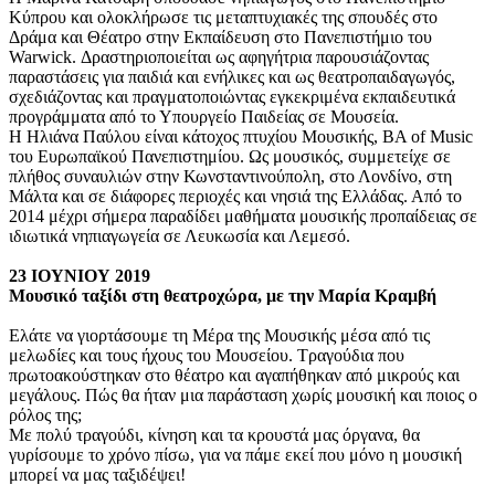
Κύπρου και ολοκλήρωσε τις μεταπτυχιακές της σπουδές στο
Δράμα και Θέατρο στην Εκπαίδευση στο Πανεπιστήμιο του
Warwick. Δραστηριοποιείται ως αφηγήτρια παρουσιάζοντας
παραστάσεις για παιδιά και ενήλικες και ως θεατροπαιδαγωγός,
σχεδιάζοντας και πραγματοποιώντας εγκεκριμένα εκπαιδευτικά
προγράμματα από το Υπουργείο Παιδείας σε Μουσεία.
Η Ηλιάνα Παύλου είναι κάτοχος πτυχίου Μουσικής, ΒΑ of Music
του Ευρωπαϊκού Πανεπιστημίου. Ως μουσικός, συμμετείχε σε
πλήθος συναυλιών στην Κωνσταντινούπολη, στο Λονδίνο, στη
Μάλτα και σε διάφορες περιοχές και νησιά της Ελλάδας. Από το
2014 μέχρι σήμερα παραδίδει μαθήματα μουσικής προπαίδειας σε
ιδιωτικά νηπιαγωγεία σε Λευκωσία και Λεμεσό.
23 ΙΟΥΝΙΟΥ 2019
Μουσικό ταξίδι στη θεατροχώρα, με την Μαρία Κραμβή
Ελάτε να γιορτάσουμε τη Μέρα της Μουσικής μέσα από τις
μελωδίες και τους ήχους του Μουσείου. Τραγούδια που
πρωτοακούστηκαν στο θέατρο και αγαπήθηκαν από μικρούς και
μεγάλους. Πώς θα ήταν μια παράσταση χωρίς μουσική και ποιος ο
ρόλος της;
Με πολύ τραγούδι, κίνηση και τα κρουστά μας όργανα, θα
γυρίσουμε το χρόνο πίσω, για να πάμε εκεί που μόνο η μουσική
μπορεί να μας ταξιδέψει!