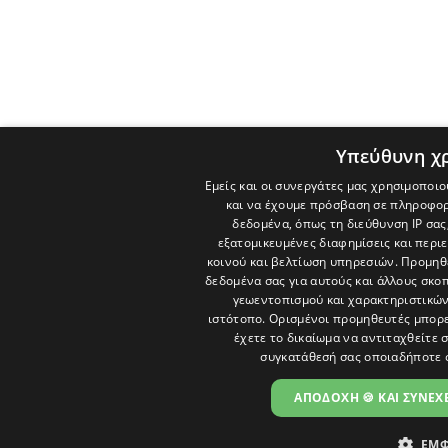
Υπεύθυνη χ
Εμείς και οι συνεργάτες μας χρησιμοποιο
και να έχουμε πρόσβαση σε πληροφορ
δεδομένα, όπως τη διεύθυνση IP σας
εξατομικευμένες διαφημίσεις και περι
κοινού και βελτίωση υπηρεσιών.
Προμηθε
δεδομένα σας για αυτούς και άλλους σκ
γεωεντοπισμού και χαρακτηριστικών 
ιστότοπο. Ορισμένοι προμηθευτές μπορε
έχετε το δικαίωμα να αντιταχθείτε 
συγκατάθεσή σας οποιαδήποτε 
ΑΠΟΔΟΧΗ 🍪 ΚΑΙ ΣΥΝΕΧΕ
ΕΜΦ