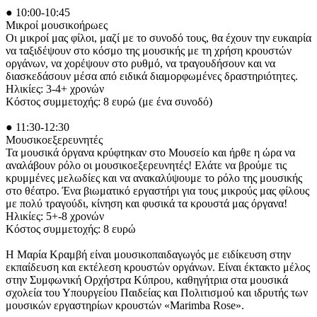
● 10:00-10:45
Μικροί μουσικοήρωες
Οι μικροί μας φίλοι, μαζί με το συνοδό τους, θα έχουν την ευκαιρία
να ταξιδέψουν στο κόσμο της μουσικής με τη χρήση κρουστών
οργάνων, να χορέψουν στο ρυθμό, να τραγουδήσουν και να
διασκεδάσουν μέσα από ειδικά διαμορφωμένες δραστηριότητες.
Ηλικίες: 3-4+ χρονών
Κόστος συμμετοχής: 8 ευρώ (με ένα συνοδό)
● 11:30-12:30
Μουσικοεξερευνητές
Τα μουσικά όργανα κρύφτηκαν στο Μουσείο και ήρθε η ώρα να
αναλάβουν ρόλο οι μουσικοεξερευνητές! Ελάτε να βρούμε τις
κρυμμένες μελωδίες και να ανακαλύψουμε το ρόλο της μουσικής
στο θέατρο. Ένα βιωματικό εργαστήρι για τους μικρούς μας φίλους
με πολύ τραγούδι, κίνηση και φυσικά τα κρουστά μας όργανα!
Ηλικίες: 5+-8 χρονών
Κόστος συμμετοχής: 8 ευρώ
Η Μαρία Κραμβή είναι μουσικοπαιδαγωγός με ειδίκευση στην
εκπαίδευση και εκτέλεση κρουστών οργάνων. Είναι έκτακτο μέλος
στην Συμφωνική Ορχήστρα Κύπρου, καθηγήτρια στα μουσικά
σχολεία του Υπουργείου Παιδείας και Πολιτισμού και ιδρυτής των
μουσικών εργαστηρίων κρουστών «Marimba Rose».