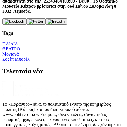
απαραίτητη στο τηλ. 25343464 (08:00 - 14:00). Το Θεατρικό
Μουσείο Κύπρου βρίσκεται στην οδό Πάνου Σολομωνίδη 8,
3032, Λεμεσός.
Tags
ΠΑΙΔΙΑ
ΘΕΑΤΡΟ
Μοντανά
Ζοζέπ Μπορέλ
Τελευταία νέα
Το «Παράθυρο» είναι το πολιτιστικό ένθετο της εφημερίδας
Πολίτης [Κύπρος] και του διαδικτυακού πόρταλ
www.politis.com.cy. Ειδήσεις, συνεντεύξεις, συναντήσεις,
ρεπορτάζ, ήχοι, εικόνες – κινούμενες και στατικές, κριτικές
προσεγγίσεις, λοξές ματιές. Βλέπουμε το δέντρο, δεν χάνουμε το