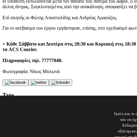
Η υπόθεση εκτυλίσσεται μετά τον θάνατο του πατέρα του Δαβίδ, ο 
άλλος άντρας. Συγκλονισμένος από την ανακάλυψη, αποφασίζει να βρ
Επί σκηνής οι Φώτης Αποστολίδης και Ανδρέας Αραούζος.
Για το ανέβασμα του έργου εργάστηκαν, επίσης, στο σχεδιασμό φω
+ Κάθε Σάββατο και Δευτέρα στις 20:30 και Κυριακή στις 18:30 
τα ACS Courier.
Πληροφορίες τηλ. 77777040.
Φωτογραφία: Νίκος Μυλωνά
Tags
ΠΑΡΑΣΤΑΣΕΙΣ
ΘΕΑΤΡΟ
Εμείς και οι
ΜΑΡΙΝΟΣ ΣΙΖΟΠΟΥΛΟΣ
και να έ
Τζο Λόου
δεδομέν
εξατομικε
Τελευταία νέα
κοινού και 