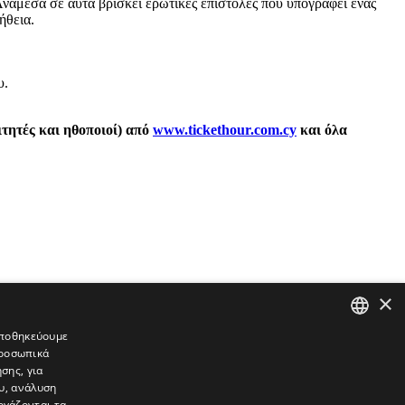
Ανάμεσα σε αυτά βρίσκει ερωτικές επιστολές που υπογράφει ένας
ήθεια.
υ.
ιτητές και ηθοποιοί) από
www.tickethour.com.cy
και όλα
×
 αποθηκεύουμε
προσωπικά
GREEK
σης, για
ENGLISH
υ, ανάλυση
ργάζονται τα