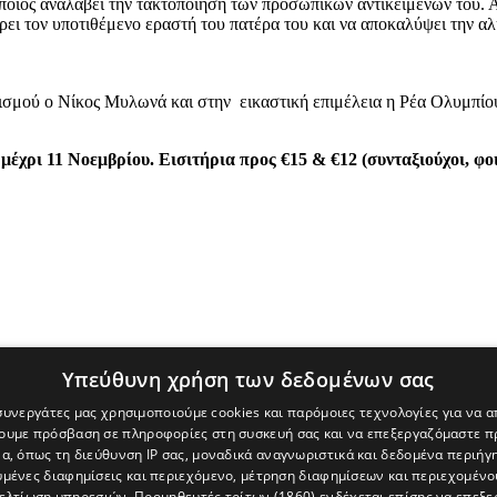
οποίος αναλάβει την τακτοποίηση των προσωπικών αντικειμένων του. 
ει τον υποτιθέμενο εραστή του πατέρα του και να αποκαλύψει την αλ
τισμού ο Νίκος Μυλωνά και στην εικαστική επιμέλεια η Ρέα Ολυμπίο
μέχρι 11 Νοεμβρίου. Εισιτήρια προς €15 & €12 (συνταξιούχοι, φο
Υπεύθυνη χρήση των δεδομένων σας
 συνεργάτες μας χρησιμοποιούμε cookies και παρόμοιες τεχνολογίες για να
χουμε πρόσβαση σε πληροφορίες στη συσκευή σας και να επεξεργαζόμαστε 
α, όπως τη διεύθυνση IP σας, μοναδικά αναγνωριστικά και δεδομένα περιήγη
υμένες διαφημίσεις και περιεχόμενο, μέτρηση διαφημίσεων και περιεχομένο
βελτίωση υπηρεσιών.
Προμηθευτές τρίτων (1860)
ενδέχεται επίσης να επεξε