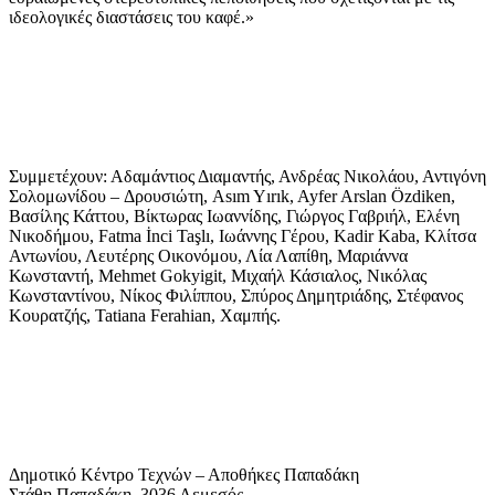
ιδεολογικές διαστάσεις του καφέ.»
Συμμετέχουν: Αδαμάντιος Διαμαντής, Ανδρέας Νικολάου, Αντιγόνη
Σολομωνίδου – Δρουσιώτη, Asım Yırık, Ayfer Arslan Özdiken,
Βασίλης Κάττου, Βίκτωρας Ιωαννίδης, Γιώργος Γαβριήλ, Ελένη
Νικοδήμου, Fatma İnci Taşlı, Ιωάννης Γέρου, Kadir Kaba, Κλίτσα
Αντωνίου, Λευτέρης Οικονόμου, Λία Λαπίθη, Μαριάννα
Κωνσταντή, Mehmet Gokyigit, Μιχαήλ Κάσιαλος, Νικόλας
Κωνσταντίνου, Νίκος Φιλίππου, Σπύρος Δημητριάδης, Στέφανος
Κουρατζής, Tatiana Ferahian, Χαμπής.
Δημοτικό Κέντρο Τεχνών – Αποθήκες Παπαδάκη
Στάθη Παπαδάκη, 3036 Λεμεσός.