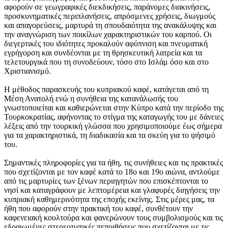
αφορούν σε γεωγραφικές διεκδικήσεις, παράνομες διακινήσεις,
προσκυνηματικές περιπλανήσεις, απρόσμενες χρήσεις, διωγμούς
και απαγορεύσεις, μαρτυρά τη σπουδαιότητα της ανακάλυψης και
την αναγνώριση των ποικίλων χαρακτηριστικών του καρπού. Οι
διεγερτικές του ιδιότητες προκαλούν αφύπνιση και πνευματική
εγρήγορση και συνδέονται με τη θρησκευτική λατρεία και τα
τελετουργικά που τη συνοδεύουν, τόσο στο Ισλάμ όσο και στο
Χριστιανισμό.
Η μέθοδος παρασκευής του κυπριακού καφέ, κατάγεται από τη
Μέση Ανατολή ενώ η συνήθεια της κατανάλωσής του
γνωστοποιείται και καθιερώνεται στην Κύπρο κατά την περίοδο της
Τουρκοκρατίας, αφήνοντας το στίγμα της καταγωγής του με δάνειες
λέξεις από την τουρκική γλώσσα που χρησιμοποιούμε έως σήμερα
για τα χαρακτηριστικά, τη διαδικασία και τα σκεύη για το ψήσιμό
του.
Σημαντικές πληροφορίες για τα ήθη, τις συνήθειες και τις πρακτικές
που σχετίζονται με τον καφέ κατά το 18ο και 19ο αιώνα, αντλούμε
από τις μαρτυρίες των ξένων περιηγητών που επισκέπτονται το
νησί και καταγράφουν με λεπτομέρεια και γλαφυρές διηγήσεις την
κυπριακή καθημερινότητα της εποχής εκείνης. Στις μέρες μας, τα
ήθη που αφορούν στην πρακτική του καφέ, συνθέτουν την
καφενειακή κουλτούρα και φανερώνουν τους συμβολισμούς και τις
εδραιωμένες στερεοτυπικές πεποιθήσεις που σχετίζονται με τις