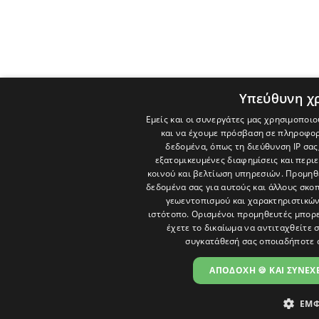
Υπεύθυνη χ
Εμείς και οι συνεργάτες μας χρησιμοποιο
και να έχουμε πρόσβαση σε πληροφορ
δεδομένα, όπως τη διεύθυνση IP σας
εξατομικευμένες διαφημίσεις και περι
κοινού και βελτίωση υπηρεσιών.
Προμηθε
δεδομένα σας για αυτούς και άλλους σκ
γεωεντοπισμού και χαρακτηριστικών 
ιστότοπο. Ορισμένοι προμηθευτές μπορε
έχετε το δικαίωμα να αντιταχθείτε 
συγκατάθεσή σας οποιαδήποτε 
ΑΠΟΔΟΧΗ 🍪 ΚΑΙ ΣΥΝΕΧΕ
ΕΜΦ