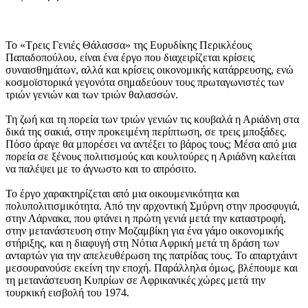
Το «Τρεις Γενιές Θάλασσα» της Ευρυδίκης Περικλέους
Παπαδοπούλου, είναι ένα έργο που διαχειρίζεται κρίσεις
συναισθημάτων, αλλά και κρίσεις οικονομικής κατάρρευσης, ενώ
κοσμοϊστορικά γεγονότα σημαδεύουν τους πρωταγωνιστές των
τριών γενιών και των τριών θαλασσών.
Τη ζωή και τη πορεία των τριών γενιών τις κουβαλά η Αριάδνη στα
δικά της σακιά, στην προκειμένη περίπτωση, σε τρεις μποξάδες.
Πόσο άραγε θα μπορέσει να αντέξει το βάρος τους; Μέσα από μια
πορεία σε ξένους πολιτισμούς και κουλτούρες η Αριάδνη καλείται
να παλέψει με το άγνωστο και το απρόσιτο.
Το έργο χαρακτηρίζεται από μια οικουμενικότητα και
πολυπολιτισμικότητα. Από την αρχοντική Σμύρνη στην προσφυγιά,
στην Λάρνακα, που φτάνει η πρώτη γενιά μετά την καταστροφή,
στην μετανάστευση στην Μοζαμβίκη για ένα γάμο οικονομικής
στήριξης, και η διαφυγή στη Νότια Αφρική μετά τη δράση των
ανταρτών για την απελευθέρωση της πατρίδας τους. Το απαρτχάιντ
μεσουρανούσε εκείνη την εποχή. Παράλληλα όμως, βλέπουμε και
τη μετανάστευση Κυπρίων σε Αφρικανικές χώρες μετά την
τουρκική εισβολή του 1974.