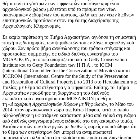
θέμα των στεγάστρων των ψηφιδωτών του συγκεκριμένου
αρχαιολογικού χώρου μελετάται υπό το πρίσμα των νέων
οικονομικών δεδομένων του κράτους, αλλά και των νέων διεθνών
επιστημονικών προτάσεων στον τομέα της Διαχείρισης της
Αρχαιολογικής Κληρονομιάς.
Σε καμία περίπτωση το Τμήμα Αρχαιοτήτων αγνόησε τη σημαντική
πτυχή της διατήρησης των ψηφιδωτών του εν λόγω αρχαιολογικού
χώρου. Σαν πρώτο βήμα αναθεώρησης του τρόπου στέγασης και
προστασίας, συμμετείχε σε ειδικό διεθνές εργαστήριο του
MOSAIKON, το οποίο απαρτίζεται από το Getty Conservation
Institute και το Getty Foundation των Η.Π.Α., το ICCM
(International Committee for the Conservation of Mosaics) και το
ICCROM (International Centre for the Study of the Preservation
and Restoration of Cultural Property), το 2013 στο Herculaneum της
Ιταλίας, με θέμα τα στέγαστρα για ψηφιδωτά. Επίσης, το Τμήμα
Αρχαιοτήτων προώθησε τη διοργάνωση του διεθνούς
εκπαιδευτικού εργαστηρίου του MOSAIKON με θέμα
τη
«Διαχείριση Αρχαιολογικών Χώρων με Ψηφιδωτά»,
το Μάιο του
2014, στον αρχαιολογικό χώρο της Κάτω Πάφου, κατά το οποίο
αξιολογήθηκε η υφιστάμενη κατάσταση μέσα από ειδικά σεμινάρια
από διεθνώς αναγνωρισμένους ειδικούς στο συγκεκριμένο τομέα.
Κατόπιν αυτών των συνεργιών με διεθνείς φορείς διαπιστώθηκε ότι
το θέμα των στεγάστρων δεν μπορεί να αντιμετωπιστεί
μεμονωμένα, αλλά μέσα στα πλαίσια μιας ευρύτερης διαχείρισης,