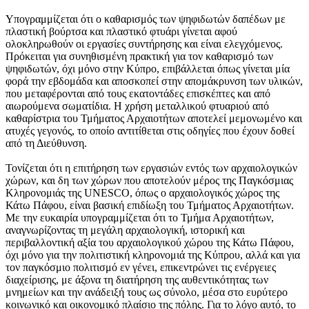
Υπογραμμίζεται ότι ο καθαρισμός των ψηφιδωτών δαπέδων με
πλαστική βούρτσα και πλαστικό φτυάρι γίνεται αφού
ολοκληρωθούν οι εργασίες συντήρησης και είναι ελεγχόμενος.
Πρόκειται για συνηθισμένη πρακτική για τον καθαρισμό των
ψηφιδωτών, όχι μόνο στην Κύπρο, επιβάλλεται όπως γίνεται μία
φορά την εβδομάδα και αποσκοπεί στην απομάκρυνση των υλικών,
που μεταφέρονται από τους εκατοντάδες επισκέπτες και από
αιωρούμενα σωματίδια. Η χρήση μεταλλικού φτυαριού από
καθαρίστρια του Τμήματος Αρχαιοτήτων αποτελεί μεμονωμένο και
ατυχές γεγονός, το οποίο αντιτίθεται στις οδηγίες που έχουν δοθεί
από τη Διεύθυνση.
Τονίζεται ότι η επιτήρηση των εργασιών εντός των αρχαιολογικών
χώρων, και δη των χώρων που αποτελούν μέρος της Παγκόσμιας
Κληρονομιάς της UNESCO, όπως ο αρχαιολογικός χώρος της
Κάτω Πάφου, είναι βασική επιδίωξη του Τμήματος Αρχαιοτήτων.
Με την ευκαιρία υπογραμμίζεται ότι το Τμήμα Αρχαιοτήτων,
αναγνωρίζοντας τη μεγάλη αρχαιολογική, ιστορική και
περιβαλλοντική αξία του αρχαιολογικού χώρου της Κάτω Πάφου,
όχι μόνο για την πολιτιστική κληρονομιά της Κύπρου, αλλά και για
τον παγκόσμιο πολιτισμό εν γένει, επικεντρώνει τις ενέργειες
διαχείρισης, με άξονα τη διατήρηση της αυθεντικότητας των
μνημείων και την ανάδειξή τους ως σύνολο, μέσα στο ευρύτερο
κοινωνικό και οικονομικό πλαίσιο της πόλης. Για το λόγο αυτό, το