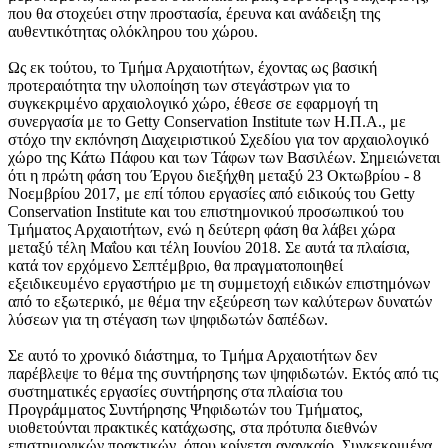
που θα στοχεύει στην προστασία, έρευνα και ανάδειξη της
αυθεντικότητας ολόκληρου του χώρου.
Ως εκ τούτου, το Τμήμα Αρχαιοτήτων, έχοντας ως βασική
προτεραιότητα την υλοποίηση των στεγάστρων για το
συγκεκριμένο αρχαιολογικό χώρο, έθεσε σε εφαρμογή τη
συνεργασία με το Getty Conservation Institute των Η.Π.Α., με
στόχο την εκπόνηση Διαχειριστικού Σχεδίου για τον αρχαιολογικό
χώρο της Κάτω Πάφου και των Τάφων των Βασιλέων. Σημειώνεται
ότι η πρώτη φάση του Έργου διεξήχθη μεταξύ 23 Οκτωβρίου - 8
Νοεμβρίου 2017, με επί τόπου εργασίες από ειδικούς του Getty
Conservation Institute και του επιστημονικού προσωπικού του
Τμήματος Αρχαιοτήτων, ενώ η δεύτερη φάση θα λάβει χώρα
μεταξύ τέλη Μαΐου και τέλη Ιουνίου 2018. Σε αυτά τα πλαίσια,
κατά τον ερχόμενο Σεπτέμβριο, θα πραγματοποιηθεί
εξειδικευμένο εργαστήριο με τη συμμετοχή ειδικών επιστημόνων
από το εξωτερικό, με θέμα την εξεύρεση των καλύτερων δυνατών
λύσεων για τη στέγαση των ψηφιδωτών δαπέδων.
Σε αυτό το χρονικό διάστημα, το Τμήμα Αρχαιοτήτων δεν
παρέβλεψε το θέμα της συντήρησης των ψηφιδωτών. Εκτός από τις
συστηματικές εργασίες συντήρησης στα πλαίσια του
Προγράμματος Συντήρησης Ψηφιδωτών του Τμήματος,
υιοθετούνται πρακτικές κατάχωσης, στα πρότυπα διεθνών
επιστημονικών πρακτικών, όπου κρίνεται αναγκαίο. Συγκεκριμένα,