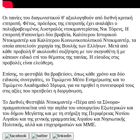
Οι ταινίες του διαγωνιστικού θ' αξιολογηθούν από διεθνή κριτική
επιτροπή. Φέτος, πρόεδρος της επιτροπής έχει αναλάβει ο
πολυβραβευμένος Αυστραλός ντοκιμαντερίστας Νικ Τόρενς. Η
επιτροπή θ'απονείμει δύο βραβεία, Καλύτερου Ιστορικού
Ντοκιμαντέρ και Καλύτερου Κοινωνικοπολιτικού Ντοκιμαντέρ, τα
οποία αποτελούν χορηγία της Βουλής των Ελλήνων. Μετά από
κάθε προβολή θ' ακολουθεί συζήτηση με τον σκηνοθέτη ή με
κάποιον ειδικό επί του θέματος της ταινίας. Η είσοδος στις
προβολές είναι ελεύθερη.
Επίσης, το φεστιβάλ θα βραβεύσει, όπως κάθε χρόνο και δύο
ειδικούς συνεργάτες, το Τιμώμενο Μέσο Ενημέρωσης και το
Τιμώμενο Ακαδημαϊκό Ίδρυμα, για να τιμηθεί η συνεισφορά τους
στις αξίες που πρεσβεύει η διοργάνωση.
To Διεθνές Φεστιβάλ Ντοκιμαντέρ «Πέρα από τα Σύνορα»
πραγματοποιείται υπό την αιγίδα του υπουργείου Εξωτερικών και
του δήμου Μεγίστης και με τη στήριξη της Περιφέρειας Νοτίου
Αιγαίου και της γενικής γραμματείας Αιγαίου και Νησιωτικής
Πολιτικής, αλλά και επιχειρηματιών και ΜΜΕ.