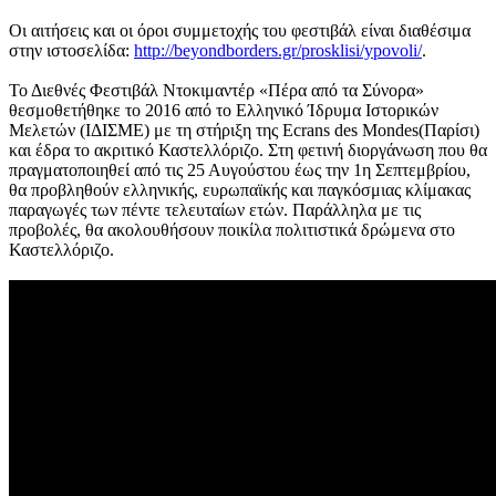
Οι αιτήσεις και οι όροι συμμετοχής του φεστιβάλ είναι διαθέσιμα
στην ιστοσελίδα:
http://beyondborders.gr/prosklisi/ypovoli/
.
Το Διεθνές Φεστιβάλ Ντοκιμαντέρ «Πέρα από τα Σύνορα»
θεσμοθετήθηκε το 2016 από το Ελληνικό Ίδρυμα Ιστορικών
Μελετών (ΙΔΙΣΜΕ) με τη στήριξη της Ecrans des Mondes(Παρίσι)
και έδρα το ακριτικό Καστελλόριζο. Στη φετινή διοργάνωση που θα
πραγματοποιηθεί από τις 25 Αυγούστου έως την 1η Σεπτεμβρίου,
θα προβληθούν ελληνικής, ευρωπαϊκής και παγκόσμιας κλίμακας
παραγωγές των πέντε τελευταίων ετών. Παράλληλα με τις
προβολές, θα ακολουθήσουν ποικίλα πολιτιστικά δρώμενα στο
Καστελλόριζο.