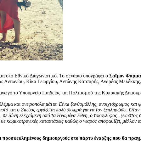
και στο Εθνικό Διαγωνιστικό. To σενάριο υπογράφει ο
Σαϊμον Φαρμα
 Αντωνίου, Κίκα Γεωργίου, Αντώνης Κατσαρής, Ανδρέας Μελέκκης, 
ωγό το Υπουργείο Παιδείας και Πολιτισμού της Κυπριακής Δημοκρα
λέμμα και ονειροπόλα μάτια. Είναι ξανθομάλλης, ανοιχτόχρωμος και ψηλ
 αυτό και ο Σκεύος εργάζεται πολύ σκληρά για να τον ξεπληρώσει. Όταν
, σε ζώνη ελεγχόμενη από τα Ηνωμένα Έθνη, ο τοκογλύφος - γνωστός 
ται σε κωμικοτραγικές καταστάσεις καθώς ο νεαρός αποφασίζει, μάλλον
αι προσκεκλημένους δημιουργούς στο πάρτυ έναρξης που θα πραγ