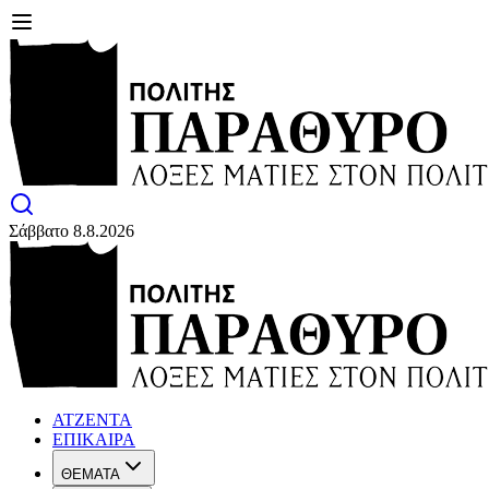
Σάββατο 8.8.2026
ΑΤΖΕΝΤΑ
ΕΠΙΚΑΙΡΑ
ΘΕΜΑΤΑ