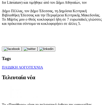
for Literature) και τιμήθηκε από τον Δήμο Αθηναίων, τον
Δήμο Πέλλας, τον Δήμο Έδεσσας, τη Δημόσια Κεντρική
Βιβλιοθήκη Έδεσσας και την Περιφέρεια Κεντρικής Μακεδονίας.
Το
Μάρτυς μου ο Θεός
κυκλοφορεί ήδη σε 7 ευρωπαϊκές γλώσσες
και πρόκειται σύντομα να κυκλοφορήσει σε άλλες 5.
Tags
ΠΑΙΔΙΚΗ ΛΟΓΟΤΕΧΝΙΑ
Τελευταία νέα
Το «Παράθυρο» είναι το πολιτιστικό ένθετο της εφημερίδας