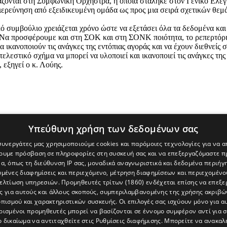
άζονται στη Συμφωνική Ορχήστρα, η οποία στάληκε στον Γενικό Ελεγ
διερεύνηση από εξειδικευμένη ομάδα ως προς μια σειρά σχετικών θεμά
ό συμβούλιο χρειάζεται χρόνο ώστε να εξετάσει όλα τα δεδομένα και
«Να προσφέρουμε και στη ΣΟΚ και στη ΣΟΝΚ ποιότητα, το ρεπερτόριο
να ικανοποιούν τις ανάγκες της εντόπιας αγοράς και να έχουν διεθνεί
ελεστικό σχήμα να μπορεί να υλοποιεί και ικανοποιεί τις ανάγκες τ
 εξηγεί ο κ. Λούης.
Υπεύθυνη χρήση των δεδομένων σας
 συνεργάτες μας χρησιμοποιούμε cookies και παρόμοιες τεχνολογίες για να
χουμε πρόσβαση σε πληροφορίες στη συσκευή σας και να επεξεργαζόμαστε 
α, όπως τη διεύθυνση IP σας, μοναδικά αναγνωριστικά και δεδομένα περιήγη
υμένες διαφημίσεις και περιεχόμενο, μέτρηση διαφημίσεων και περιεχομένο
βελτίωση υπηρεσιών.
Προμηθευτές τρίτων (1860)
ενδέχεται επίσης να επεξε
ς για αυτούς και άλλους σκοπούς, συμπεριλαμβανομένης της χρήσης ακριβ
πισμού και χαρακτηριστικών συσκευής. Οι επιλογές σας ισχύουν μόνο για α
ρισμένοι προμηθευτές μπορεί να βασίζονται σε έννομο συμφέρον αντί για 
ο δικαίωμα να αντιταχθείτε στις
Ρυθμίσεις διαφήμισης
. Μπορείτε να ανακαλ