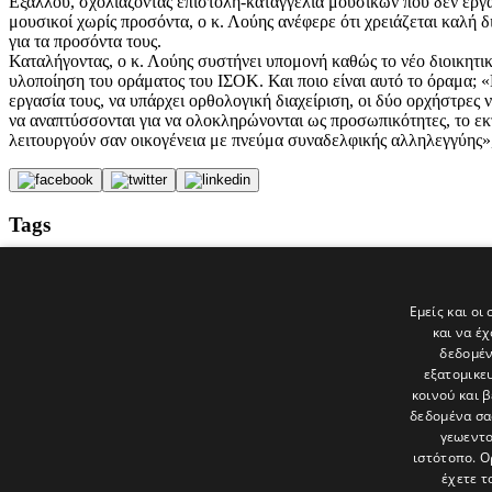
Εξάλλου, σχολιάζοντας επιστολή-καταγγελία μουσικών που δεν εργ
μουσικοί χωρίς προσόντα, ο κ. Λούης ανέφερε ότι χρειάζεται καλή 
για τα προσόντα τους.
Καταλήγοντας, ο κ. Λούης συστήνει υπομονή καθώς το νέο διοικητικ
υλοποίηση του οράματος του ΙΣΟΚ. Και ποιο είναι αυτό το όραμα; 
εργασία τους, να υπάρχει ορθολογική διαχείριση, οι δύο ορχήστρες 
να αναπτύσσονται για να ολοκληρώνονται ως προσωπικότητες, το εκτ
λειτουργούν σαν οικογένεια με πνεύμα συναδελφικής αλληλεγγύης»,
Tags
ΕΙΔΗΣΕΙΣ
Παραμύθι
Νικηφόρος
Εμείς και οι
Συμφωνική Ορχήστρα Νέων Κύπρου
και να έ
politis
δεδομέν
εξατομικε
Τελευταία νέα
κοινού και 
δεδομένα σα
γεωεντο
ιστότοπο. Ο
έχετε τ