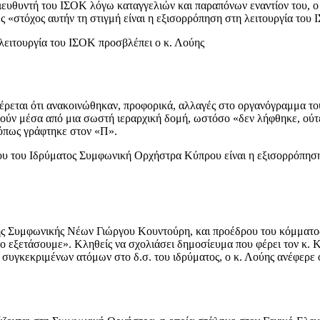
ευθυντή του ΙΣΟΚ λόγω καταγγελιών και παραπόνων εναντίον του, ο κ
 «στόχος αυτήν τη στιγμή είναι η εξισορρόπηση στη λειτουργία του
λειτουργία του ΙΣΟΚ προσβλέπει ο κ. Λούης
ρεται ότι ανακοινώθηκαν, προφορικά, αλλαγές στο οργανόγραμμα του 
θούν μέσα από μια σωστή ιεραρχική δομή, ωστόσο «δεν λήφθηκε, ούτ
 όπως γράφτηκε στον «Π».
ου του Ιδρύματος Συμφωνική Ορχήστρα Κύπρου είναι η εξισορρόπηση, 
της Συμφωνικής Νέων Γιώργου Κουντούρη, και προέδρου του κόμματος
το εξετάσουμε». Κληθείς να σχολιάσει δημοσίευμα που φέρει τον κ. 
συγκεκριμένων ατόμων στο δ.σ. του ιδρύματος, ο κ. Λούης ανέφερε ό