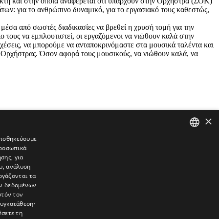
κτή και στην οποία αναφέρεται ότι υπάρχουν στην Ορχήστρα (ΣΟΚ)
των: για το ανθρώπινο δυναμικό, για το εργασιακό τους καθεστώς,
 μέσα από σωστές διαδικασίες να βρεθεί η χρυσή τομή για την
 τους να εμπλουτιστεί, οι εργαζόμενοι να νιώθουν καλά στην
ς σχέσεις, να μπορούμε να ανταποκρινόμαστε στα μουσικά ταλέντα και
ης Ορχήστρας. Όσον αφορά τους μουσικούς, να νιώθουν καλά, να
×
 αποθηκεύουμε
προσωπικά
GREEK
σης, για
ENGLISH
υ, ανάλυση
ργάζονται τα
ών δεδομένων
υτόν τον
συγκατάθεση·
έσετε τη