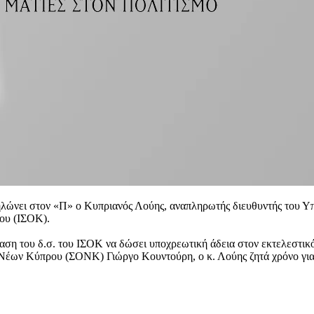
ηλώνει στον «Π» ο Κυπριανός Λούης, αναπληρωτής διευθυντής του Υπο
ου (ΙΣΟΚ).
ση του δ.σ. του ΙΣΟΚ να δώσει υποχρεωτική άδεια στον εκτελεστικό
 Νέων Κύπρου (ΣΟΝΚ) Γιώργο Κουντούρη, ο κ. Λούης ζητά χρόνο για