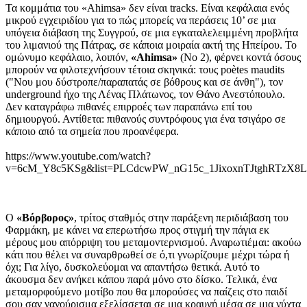
Τα κομμάτια του «Ahimsa» δεν είναι tracks. Είναι κεφάλαια ενός
μικρού εγχειριδίου για το πώς μπορείς να περάσεις 10’ σε μια
υπόγεια διάβαση της Συγγρού, σε μια εγκαταλελειμμένη προβλήτα
του λιμανιού της Πάτρας, σε κάποια μοιραία ακτή της Ηπείρου. Το
ομώνυμο κεφάλαιο, λοιπόν,
«Ahimsa»
(No 2), φέρνει κοντά όσους
μπορούν να φιλοτεχνήσουν τέτοια σκηνικά: τους poètes maudits
("Νου μου δύστροπε/παραπατάς σε βόθρους και σε άνθη"), τον
underground ήχο της Λένας Πλάτωνος, τον Θάνο Ανεστόπουλο.
Δεν καταγράφω πιθανές επιρροές των παραπάνω επί του
δημιουργού. Αντίθετα: πιθανούς συντρόφους για ένα τσιγάρο σε
κάποιο από τα σημεία που προανέφερα.
https://www.youtube.com/watch?
v=6cM_Y8c5KSg&list=PLCdcwPW_nG15c_1JixoxnTJtghRTzX8L
Ο
«Βόρβορος»
, τρίτος σταθμός στην παράξενη περιδιάβαση του
Φαρμάκη, με κάνει να επερωτήσω προς στιγμή την πάγια εκ
μέρους μου απόρριψη του μεταμοντερνισμού. Αναρωτιέμαι: ακούω
κάτι που θέλει να συναρθρωθεί σε ό,τι γνωρίζουμε μέχρι τώρα ή
όχι; Για λίγο, δυσκολεύομαι να απαντήσω θετικά. Αυτό το
άκουσμα δεν ανήκει κάπου παρά μόνο στο δίσκο. Τελικά, ένα
μεταμορφούμενο μοτίβο που θα μπορούσες να παίζεις στο παιδί
σου σαν νανούρισμα εξελίσσεται σε μια κραυγή μέσα σε μια νύχτα