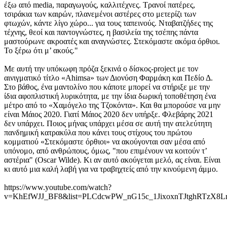
έξω από media, παραγωγούς, καλλιτέχνες. Τρανοί πατέρες,
τσιράκια των καιρών, πλανεμένοι αστέρες στο μετερίζι των
φτωχών, κάντε λίγο χώρο... για τους ταπεινούς. Νταβατζήδες της
τέχνης, θεοί και παντογνώστες, η βασιλεία της τσέπης πάντα
μαστούρωνε ακροατές και αναγνώστες. Στεκόμαστε ακόμα όρθιοι.
Το ξέρω ότι μ’ ακούς."
Με αυτή την υπόκωφη πρόζα ξεκινά ο δίσκος-project με τον
αινιγματικό τίτλο «Ahimsa» των Διονύση Φαρμάκη και Πεδίο Δ.
Στο βάθος, ένα μαντολίνο που κάποτε μπορεί να στήριξε με την
ίδια αφοπλιστική λυρικότητα, με την ίδια δωρική τοποθέτηση ένα
μέτρο από το «Χαμόγελο της Τζοκόντα». Και θα μπορούσε να μην
είναι Μάιος 2020. Γιατί Μάιος 2020 δεν υπήρξε. Φλεβάρης 2021
δεν υπάρχει. Ποιος μήνας υπάρχει μέσα σε αυτή την ατελεύτητη
πανδημική κατρακύλα που κάνει τους στίχους του πρώτου
κομματιού «Στεκόμαστε όρθιοι» να ακούγονται σαν μέσα από
υπόνομο, από ανθρώπους, όμως, "που επιμένουν να κοιτούν τ’
αστέρια" (Oscar Wilde). Κι αν αυτό ακούγεται μελό, ας είναι. Είναι
κι αυτό μια καλή λαβή για να τραβηχτείς από την κινούμενη άμμο.
https://www.youtube.com/watch?
v=KhEfWJJ_BF8&list=PLCdcwPW_nG15c_1JixoxnTJtghRTzX8L