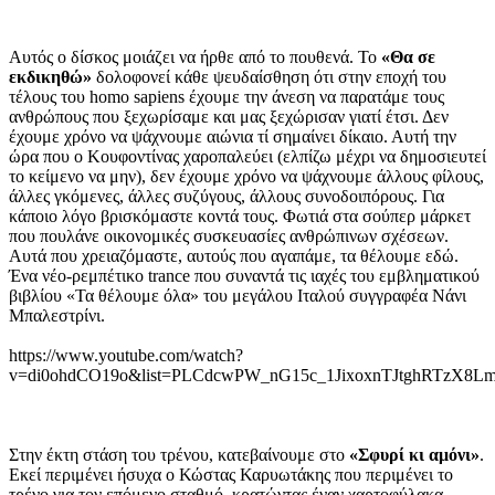
Αυτός ο δίσκος μοιάζει να ήρθε από το πουθενά. Το
«Θα σε
εκδικηθώ»
δολοφονεί κάθε ψευδαίσθηση ότι στην εποχή του
τέλους του homo sapiens έχουμε την άνεση να παρατάμε τους
ανθρώπους που ξεχωρίσαμε και μας ξεχώρισαν γιατί έτσι. Δεν
έχουμε χρόνο να ψάχνουμε αιώνια τί σημαίνει δίκαιο. Αυτή την
ώρα που ο Κουφοντίνας χαροπαλεύει (ελπίζω μέχρι να δημοσιευτεί
το κείμενο να μην), δεν έχουμε χρόνο να ψάχνουμε άλλους φίλους,
άλλες γκόμενες, άλλες συζύγους, άλλους συνοδοιπόρους. Για
κάποιο λόγο βρισκόμαστε κοντά τους. Φωτιά στα σούπερ μάρκετ
που πουλάνε οικονομικές συσκευασίες ανθρώπινων σχέσεων.
Αυτά που χρειαζόμαστε, αυτούς που αγαπάμε, τα θέλουμε εδώ.
Ένα νέο-ρεμπέτικο trance που συναντά τις ιαχές του εμβληματικού
βιβλίου «Τα θέλουμε όλα» του μεγάλου Ιταλού συγγραφέα Νάνι
Μπαλεστρίνι.
https://www.youtube.com/watch?
v=di0ohdCO19o&list=PLCdcwPW_nG15c_1JixoxnTJtghRTzX8Lm
Στην έκτη στάση του τρένου, κατεβαίνουμε στο
«Σφυρί κι αμόνι»
.
Εκεί περιμένει ήσυχα ο Κώστας Καρυωτάκης που περιμένει το
τρένο για τον επόμενο σταθμό, κρατώντας έναν χαρτοφύλακα