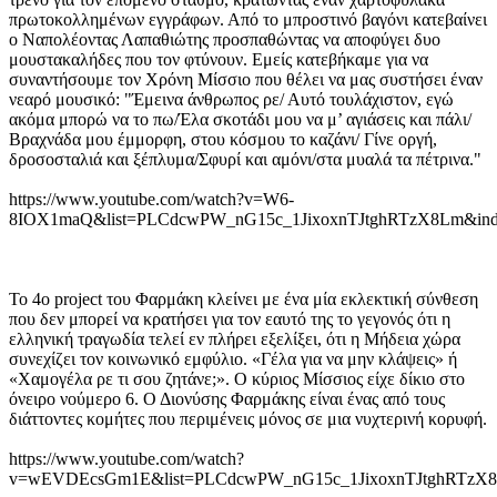
πρωτοκολλημένων εγγράφων. Από το μπροστινό βαγόνι κατεβαίνει
ο Ναπολέοντας Λαπαθιώτης προσπαθώντας να αποφύγει δυο
μουστακαλήδες που τον φτύνουν. Εμείς κατεβήκαμε για να
συναντήσουμε τον Χρόνη Μίσσιο που θέλει να μας συστήσει έναν
νεαρό μουσικό: "Έμεινα άνθρωπος ρε/ Αυτό τουλάχιστον, εγώ
ακόμα μπορώ να το πω/Έλα σκοτάδι μου να μ’ αγιάσεις και πάλι/
Βραχνάδα μου έμμορφη, στου κόσμου το καζάνι/ Γίνε οργή,
δροσοσταλιά και ξέπλυμα/Σφυρί και αμόνι/στα μυαλά τα πέτρινα."
https://www.youtube.com/watch?v=W6-
8IOX1maQ&list=PLCdcwPW_nG15c_1JixoxnTJtghRTzX8Lm&in
Το 4o project του Φαρμάκη κλείνει με ένα μία εκλεκτική σύνθεση
που δεν μπορεί να κρατήσει για τον εαυτό της το γεγονός ότι η
ελληνική τραγωδία τελεί εν πλήρει εξελίξει, ότι η Μήδεια χώρα
συνεχίζει τον κοινωνικό εμφύλιο. «Γέλα για να μην κλάψεις» ή
«Χαμογέλα ρε τι σου ζητάνε;». Ο κύριος Μίσσιος είχε δίκιο στο
όνειρο νούμερο 6. Ο Διονύσης Φαρμάκης είναι ένας από τους
διάττοντες κομήτες που περιμένεις μόνος σε μια νυχτερινή κορυφή.
https://www.youtube.com/watch?
v=wEVDEcsGm1E&list=PLCdcwPW_nG15c_1JixoxnTJtghRTzX8