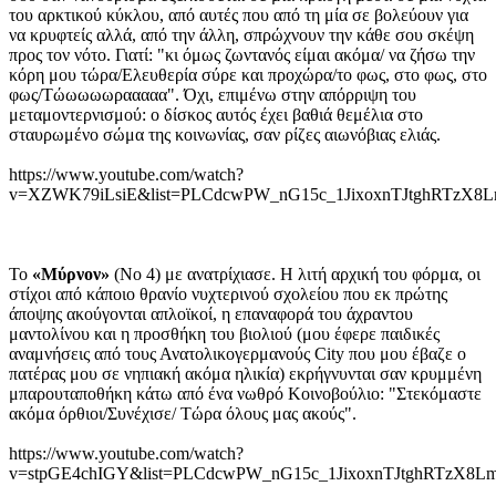
του αρκτικού κύκλου, από αυτές που από τη μία σε βολεύουν για
να κρυφτείς αλλά, από την άλλη, σπρώχνουν την κάθε σου σκέψη
προς τον νότο. Γιατί: "κι όμως ζωντανός είμαι ακόμα/ να ζήσω την
κόρη μου τώρα/Ελευθερία σύρε και προχώρα/το φως, στο φως, στο
φως/Τώωωωωρααααα". Όχι, επιμένω στην απόρριψη του
μεταμοντερνισμού: ο δίσκος αυτός έχει βαθιά θεμέλια στο
σταυρωμένο σώμα της κοινωνίας, σαν ρίζες αιωνόβιας ελιάς.
https://www.youtube.com/watch?
v=XZWK79iLsiE&list=PLCdcwPW_nG15c_1JixoxnTJtghRTzX8L
Το
«Μύρνον»
(Νο 4) με ανατρίχιασε. Η λιτή αρχική του φόρμα, οι
στίχοι από κάποιο θρανίο νυχτερινού σχολείου που εκ πρώτης
άποψης ακούγονται απλοϊκοί, η επαναφορά του άχραντου
μαντολίνου και η προσθήκη του βιολιού (μου έφερε παιδικές
αναμνήσεις από τους Ανατολικογερμανούς City που μου έβαζε ο
πατέρας μου σε νηπιακή ακόμα ηλικία) εκρήγνυνται σαν κρυμμένη
μπαρουταποθήκη κάτω από ένα νωθρό Κοινοβούλιο: "Στεκόμαστε
ακόμα όρθιοι/Συνέχισε/ Τώρα όλους μας ακούς".
https://www.youtube.com/watch?
v=stpGE4chIGY&list=PLCdcwPW_nG15c_1JixoxnTJtghRTzX8L