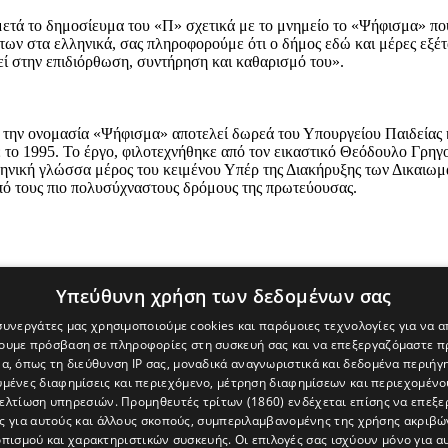
ετά το δημοσίευμα του «Π» σχετικά με το μνημείο το «Ψήφισμα» που
ων στα ελληνικά, σας πληροφορούμε ότι ο δήμος εδώ και μέρες εξέτα
εί στην επιδιόρθωση, συντήρηση και καθαρισμό του».
την ονομασία «Ψήφισμα» αποτελεί δωρεά του Υπουργείου Παιδείας κα
 το 1995. Το έργο, φιλοτεχνήθηκε από τον εικαστικό Θεόδουλο Γρηγο
ηνική γλώσσα μέρος του κειμένου Υπέρ της Διακήρυξης των Δικαιωμά
από τους πιο πολυσύχναστους δρόμους της πρωτεύουσας.
Υπεύθυνη χρήση των δεδομένων σας
 συνεργάτες μας χρησιμοποιούμε cookies και παρόμοιες τεχνολογίες για να
χουμε πρόσβαση σε πληροφορίες στη συσκευή σας και να επεξεργαζόμαστε 
α, όπως τη διεύθυνση IP σας, μοναδικά αναγνωριστικά και δεδομένα περιήγη
υμένες διαφημίσεις και περιεχόμενο, μέτρηση διαφημίσεων και περιεχομένο
βελτίωση υπηρεσιών.
Προμηθευτές τρίτων (1860)
ενδέχεται επίσης να επεξε
ς για αυτούς και άλλους σκοπούς, συμπεριλαμβανομένης της χρήσης ακριβ
πισμού και χαρακτηριστικών συσκευής. Οι επιλογές σας ισχύουν μόνο για α