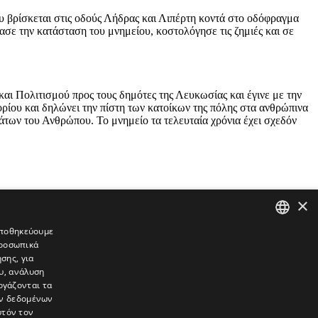
 βρίσκεται στις οδούς Λήδρας και Λιπέρτη κοντά στο οδόφραγμα
σε την κατάσταση του μνημείου, κοστολόγησε τις ζημιές και σε
ι Πολιτισμού προς τους δημότες της Λευκωσίας και έγινε με την
ρίου και δηλώνει την πίστη των κατοίκων της πόλης στα ανθρώπινα
των του Ανθρώπου. Το μνημείο τα τελευταία χρόνια έχει σχεδόν
×
 αποθηκεύουμε
προσωπικά
GREEK
σης, για
ENGLISH
υ, ανάλυση
ργάζονται τα
ών δεδομένων
υτόν τον