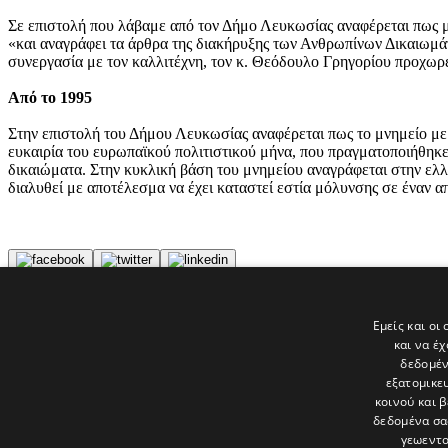
Σε επιστολή που λάβαμε από τον Δήμο Λευκωσίας αναφέρεται πως μ
«και αναγράφει τα άρθρα της διακήρυξης των Ανθρωπίνων Δικαιωμάτ
συνεργασία με τον καλλιτέχνη, τον κ. Θεόδουλο Γρηγορίου προχωρ
Από το 1995
Στην επιστολή του Δήμου Λευκωσίας αναφέρεται πως το μνημείο με 
ευκαιρία του ευρωπαϊκού πολιτιστικού μήνα, που πραγματοποιήθηκε
δικαιώματα. Στην κυκλική βάση του μνημείου αναγράφεται στην ελλ
διαλυθεί με αποτέλεσμα να έχει καταστεί εστία μόλυνσης σε έναν 
Tags
Εμείς και οι
μνημείο
και να έ
Δήμος Λευκωσίας
δεδομέν
εξατομικε
Τελευταία νέα
κοινού και 
δεδομένα σα
γεωεντο