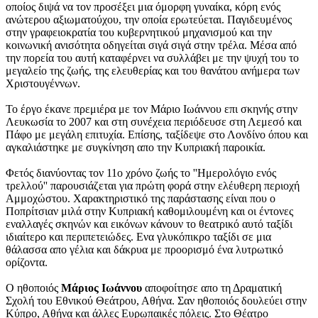
οποίος διψά να τον προσέξει μια όμορφη γυναίκα, κόρη ενός
ανώτερου αξιωματούχου, την οποία ερωτεύεται. Παγιδευμένος
στην γραφειοκρατία του κυβερνητικού μηχανισμού και την
κοινωνική ανισότητα οδηγείται σιγά σιγά στην τρέλα. Μέσα από
την πορεία του αυτή καταφέρνει να συλλάβει με την ψυχή του το
μεγαλείο της ζωής, της ελευθερίας και του θανάτου ανήμερα των
Χριστουγέννων.
Το έργο έκανε πρεμιέρα με τον Μάριο Ιωάννου επι σκηνής στην
Λευκωσία το 2007 και στη συνέχεια περιόδευσε στη Λεμεσό και
Πάφο με μεγάλη επιτυχία. Επίσης, ταξίδεψε στο Λονδίνο όπου και
αγκαλιάστηκε με συγκίνηση απο την Κυπριακή παροικία.
Φετός διανύοντας τον 11ο χρόνο ζωής το ''Ημερολόγιο ενός
τρελλού'' παρουσιάζεται για πρώτη φορά στην ελέυθερη περιοχή
Αμμοχώστου. Χαρακτηριστικό της παράστασης είναι που ο
Ποπρίτσιαν μιλά στην Κυπριακή καθομιλουμένη και οι έντονες
εναλλαγές σκηνών και εικόνων κάνουν το θεατρικό αυτό ταξίδι
ιδιαίτερο και περιπετειώδες. Ενα γλυκόπικρο ταξίδι σε μια
θάλασσα απο γέλια και δάκρυα με προορισμό ένα λυτρωτικό
ορίζοντα.
Ο ηθοποιός
Μάριος Ιωάννου
αποφοίτησε απο τη Δραματική
Σχολή του Εθνικού Θεάτρου, Αθήνα. Σαν ηθοποιός δουλεύει στην
Κύπρο, Αθήνα και άλλες Ευρωπαικές πόλεις. Στο Θέατρο