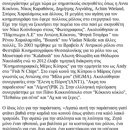
συνεργάστηκε μέχρι τώρα με σημαντκούς σκηνοθέτες όπως η Αννα
Κοκίνου, Νίκος Καραθάνος, Δημήτρης Λιγνάδης, Achim Wieland,
Σπύρος Χαραλάμους και άλλους. H μεγάλη του αγάπη για τον
κινηματογράφο του έφερε πολλους ρόλους στο ενεργητικό του.
Είχε την τύχη να ξεκινήσει την πορέια του στο πανί με σκηνοθέτη
τον Νίκο Κούνδουρο στους ''Φωτογραφους''. Ακολούθησαν οι
''Πάμπτωχοι Α.Ε'' του Αντώνη Κόκινου, ''Φτηνά Τσιγάρα '' του
Ρένου Χαραλαμπίδη, ''Bourek'' του Vladan Nikolic και άλλες
πολλές. Το 2003 τιμήθηκε με το Βραβείο Α' Αντρικού ρόλου στο
Φεστιβάλ Κινηματογράφου Θεσσαλονίκης για το ρόλο του ως
Mουσταφά στo ''Kalabush'' του Αδωνη Φλωρίδη και Θόδωρου
Νικολαίδη ενώ το 2012 έλαβε τιμητική διάκριση στις
''Κινηματογραφικές Μέρες Κύπρος'' για την ερμηνεία του ως Andy
στο "Fish N Chips". Στο ευρύ κοινό της Κύπρου ο Μάριος έγινε
γνωστός ως Αντώνης στο ''Μίλα μου'' (SIGMA). Ακολούθησαν
συνεργασίες στην ''Ελενη η Πόρνη''(ANT1), ''Ακρη του
παραδεισου'' και ''Λίμνη''(ΡΙΚ 2). Στην ελλληνική τηλεόραση
συνεργάστηκε με τον Πάνο Κοκκινόπουλο στον ''Κόκκινο κύκλο'',
''Πεθαίνω για σένα'' και ''Αχ και να ξερες''.
Ο ίδιος λέει για την παράσταση. «Αγαπώ αυτή την παράσταση γιατί
φτάνει βαθιά στην καρδιά του κοινού όπως φτάνει ενα καλό λαικό
τραγούδι. Την αγαπώ για την απλότητα και τη λιτότητα της. Ζητά
μόνο έναν ηθοποιό, μια βαλίτσα με τα κοστούμια του ρόλου, ένα
πολύπριζο για ενα, δυο φώτα, ένα κασετόφωνο για τα υπέροχα