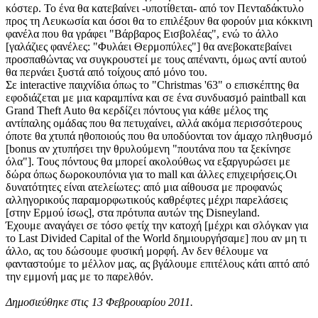
κόστερ. Το ένα θα κατεβαίνει -υποτίθεται- από τον Πενταδάκτυλο
προς τη Λευκωσία και όσοι θα το επιλέξουν θα φορούν μια κόκκινη
φανέλα που θα γράφει "Βάρβαρος Εισβολέας", ενώ το άλλο
[γαλάζιες φανέλες: "Φυλάει Θερμοπύλες"] θα ανεβοκατεβαίνει
προσπαθώντας να συγκρουστεί με τους απέναντι, όμως αντί αυτού
θα περνάει ξυστά από τοίχους από μόνο του.
Σε interactive παιχνίδια όπως το "Christmas '63" ο επισκέπτης θα
εφοδιάζεται με μια καραμπίνα και σε ένα συνδυασμό paintball και
Grand Theft Auto θα κερδίζει πόντους για κάθε μέλος της
αντίπαλης ομάδας που θα πετυχαίνει, αλλά ακόμα περισσότερους
όποτε θα χτυπά ηθοποιούς που θα υποδύονται τον άμαχο πληθυσμό
[bonus αν χτυπήσει την θρυλούμενη "πουτάνα που τα ξεκίνησε
όλα"]. Τους πόντους θα μπορεί ακολούθως να εξαργυρώσει με
δώρα όπως δωροκουπόνια για το mall και άλλες επιχειρήσεις.Οι
δυνατότητες είναι ατελείωτες: από μια αίθουσα με προφανώς
αλληγορικούς παραμορφωτικούς καθρέφτες μέχρι παρελάσεις
[στην Ερμού ίσως], στα πρότυπα αυτών της Disneyland.
Έχουμε αναγάγει σε τόσο φετίχ την κατοχή [μέχρι και σλόγκαν για
το Last Divided Capital of the World δημιουργήσαμε] που αν μη τι
άλλο, ας του δώσουμε φυσική μορφή. Αν δεν θέλουμε να
φανταστούμε το μέλλον μας, ας βγάλουμε επιτέλους κάτι απτό από
την εμμονή μας με το παρελθόν.
Δημοσιεύθηκε στις 13 Φεβρουαρίου 2011.