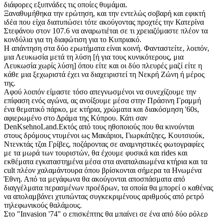
διάφορες εξυπνάδες τις οποίες θυμάμαι.
Ξαναθυμήθηκα την ερώτηση, και την εντελώς σοβαρή και εφικτή
ιδέα που είχα διατυπώσει τότε ακούγοντας προχτές την Κατερίνα
Στεφάνου στον 107.6 να αναρωτιέται σε τι χρειαζόμαστε πλέον τα
κονδύλια για τη διαφώτιση για το Κυπριακό.
Η απάντηση στα δύο ερωτήματα είναι κοινή. Φανταστείτε, λοιπόν,
μια Λευκωσία μετά τη λύση [ή για τους κυνικότερους, μια
Λευκωσία χωρίς λύση] όπου είτε και οι δύο πλευρές μαζί είτε η
κάθε μια ξεχωριστά έχει να διαχειριστεί τη Νεκρή Ζώνη ή μέρος
της.
Αφού λοιπόν είμαστε τόσο απεγνωσμένοι να συνεχίζουμε την
επίφαση ενός αγώνα, ας ανοίξουμε μέσα στην Πράσινη Γραμμή
ένα θεματικό πάρκο, με κτήρια, χρώματα και διακόσμηση '60s,
αφιερωμένο στο Δράμα της Κύπρου. Κάτι σαν
DenKsehnoLand.Εκτός από τους ηθοποιούς που θα κινούνται
στους δρόμους ντυμένοι ως Μακάριοι, Γιωρκάτζηες, Κουτσιούκ,
Ντενκτάς τζαι Γρίβες, ποζάροντας σε αναμνηστικές φωτογραφίες
με τα μωρά των τουριστών, θα έχουμε φυσικά και rides και
εκθέματα εγκαταστημένα μέσα στα αναπαλαιωμένα κτήρια και τα
cult πλέον χαλαμάντουρα όπου βρίσκονται σήμερα τα Ηνωμένα
Έθνη. Από τα μεγάφωνα θα ακούγονται αποσπάσματα από
διαγγέλματα περασμένων προέδρων, τα οποία θα μπορεί ο καθένας
να απολαμβάνει χτυπώντας συγκεκριμένους αριθμούς από ρετρό
τηλεφωνικούς θαλάμους.
Στο "Invasion '74" ο επισκέπτης θα μπαίνει σε ένα από δύο ρόλερ